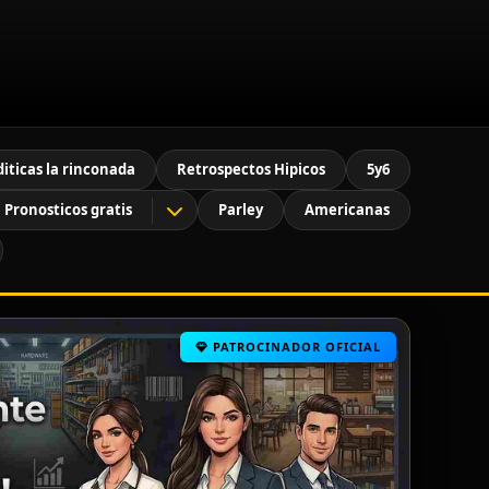
diticas la rinconada
Retrospectos Hipicos
5y6
Pronosticos gratis
Parley
Americanas
PATROCINADOR OFICIAL