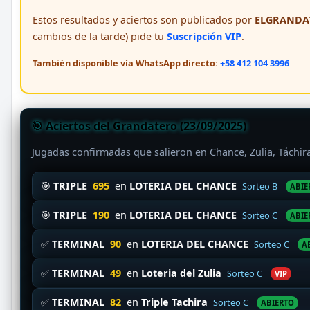
Estos resultados y aciertos son publicados por
ELGRANDAT
cambios de la tarde) pide tu
Suscripción VIP
.
También disponible vía WhatsApp directo:
+58 412 104 3996
🎯 Aciertos del Grandatero (23/09/2025)
Jugadas confirmadas que salieron en Chance, Zulia, Táchi
🎯
TRIPLE
695
en
LOTERIA DEL CHANCE
Sorteo B
ABIE
🎯
TRIPLE
190
en
LOTERIA DEL CHANCE
Sorteo C
ABIE
✅
TERMINAL
90
en
LOTERIA DEL CHANCE
Sorteo C
A
✅
TERMINAL
49
en
Loteria del Zulia
Sorteo C
VIP
✅
TERMINAL
82
en
Triple Tachira
Sorteo C
ABIERTO