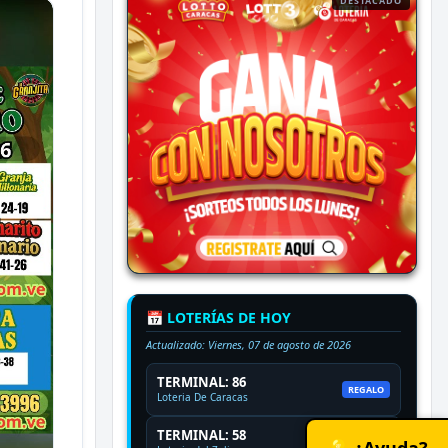
DESTACADO
📅 LOTERÍAS DE HOY
Actualizado:
Viernes, 07 de agosto de 2026
TERMINAL: 86
REGALO
Loteria De Caracas
TERMINAL: 58
💡 ¿Ayuda?
REGALO