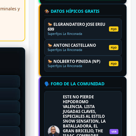
erminales y
🏇 DATOS HÍPICOS GRATIS
🐎 ELGRANDATERO JOSE EREU
699
FIJO
Superfijos La Rinconada
🐎 ANTONI CASTELLANO
FIJO
Superfijos La Rinconada
🐎 NOLBERTO PINEDA (NP)
FIJO
Superfijos La Rinconada
🗣️ FORO DE LA COMUNIDAD
ESTE NO PIERDE
HIPODROMO
VALENCIA. LISTA
JUGADAS CLAVES,
ESPECIALES AL ESTILO
SNOW SENSATION, LA
BATALLADORA, EL
GRAN BRICELIO, THE
VER
ISAAC, COMPADRE