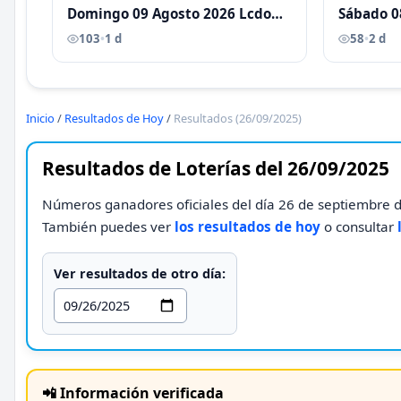
Domingo 09 Agosto 2026 Lcdo
Sábado 0
Antoni Castellano
Antoni C
103
•
1 d
58
•
2 d
Inicio
/
Resultados de Hoy
/
Resultados (26/09/2025)
Resultados de Loterías del 26/09/2025
Números ganadores oficiales del día 26 de septiembre de
También puedes ver
los resultados de hoy
o consultar
Ver resultados de otro día:
📲 Información verificada