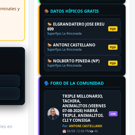
erminales y
🏇 DATOS HÍPICOS GRATIS
🐎 ELGRANDATERO JOSE EREU
699
FIJO
Superfijos La Rinconada
🐎 ANTONI CASTELLANO
FIJO
Superfijos La Rinconada
🐎 NOLBERTO PINEDA (NP)
FIJO
Superfijos La Rinconada
🗣️ FORO DE LA COMUNIDAD
TRIPLE MILLONARIO,
TACHIRA,
ANIMALITOS (VIERNES
07-08-2026) HABRÁ
VER
TRIPLE, ANIMALITOS.
CLI Y CONSIGA
ales en
Por:
ANTONI CASTELLANO
📅 06/08 12:08 PM
👁️ 46