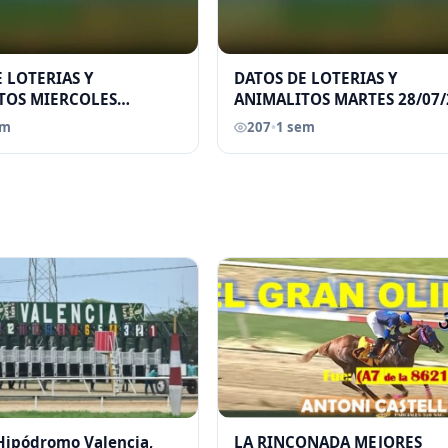
 LOTERIAS Y
DATOS DE LOTERIAS Y
TOS MIERCOLES
ANIMALITOS MARTES 28/07/
026 ELGRANDATERO JOSE
ELGRANDATERO JOSE EREU
em
207
•
1 sem
 Hipódromo Valencia,
LA RINCONADA MEJORES