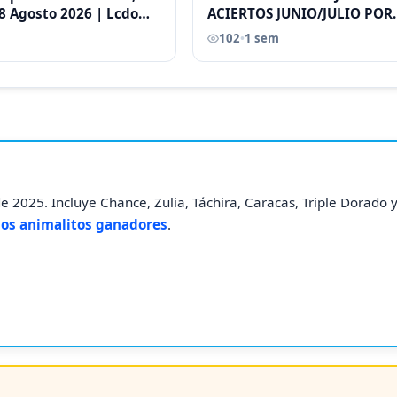
8 Agosto 2026 | Lcdo
ACIERTOS JUNIO/JULIO POR
astellano |
ANTONI CASTELLANO
102
•
1 sem
 2025. Incluye Chance, Zulia, Táchira, Caracas, Triple Dorado 
los animalitos ganadores
.