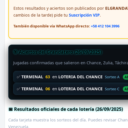
Estos resultados y aciertos son publicados por
ELGRANDAT
cambios de la tarde) pide tu
Suscripción VIP
.
También disponible vía WhatsApp directo:
+58 412 104 3996
🎯 Aciertos del Grandatero (26/09/2025)
Jugadas confirmadas que salieron en Chance, Zulia, Táchi
✅
TERMINAL
63
en
LOTERIA DEL CHANCE
Sorteo A
A
✅
TERMINAL
06
en
LOTERIA DEL CHANCE
Sorteo C
A
📅 Resultados oficiales de cada lotería (26/09/2025)
Cada tarjeta muestra los sorteos del día. Puedes revisar Chanc
Venezuela.