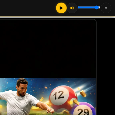
▶
🔊
▾