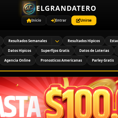
ELGRANDATERO
Inicio
Entrar
Unirse
Resultados Semanales
Resultados Hipicos
Esta
Datos Hipicos
Superfijos Gratis
Datos de Loterias
Agencia Online
Pronosticos Americanas
Parley Gratis