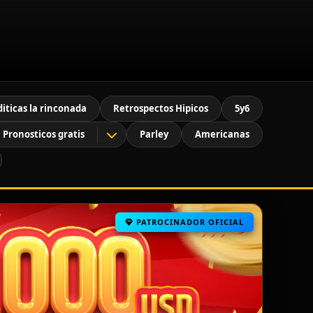
diticas la rinconada
Retrospectos Hipicos
5y6
Pronosticos gratis
Parley
Americanas
PATROCINADOR OFICIAL