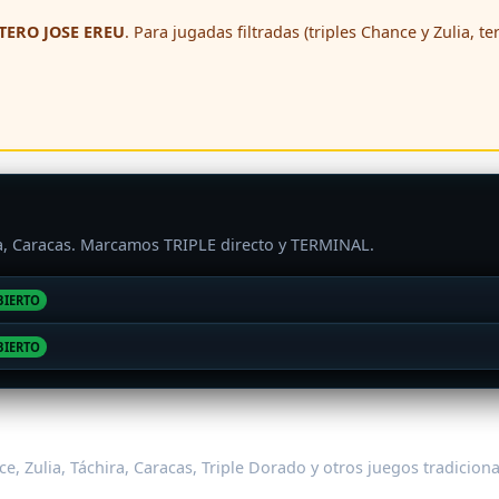
ERO JOSE EREU
. Para jugadas filtradas (triples Chance y Zulia, t
ra, Caracas. Marcamos TRIPLE directo y TERMINAL.
BIERTO
BIERTO
e, Zulia, Táchira, Caracas, Triple Dorado y otros juegos tradicion