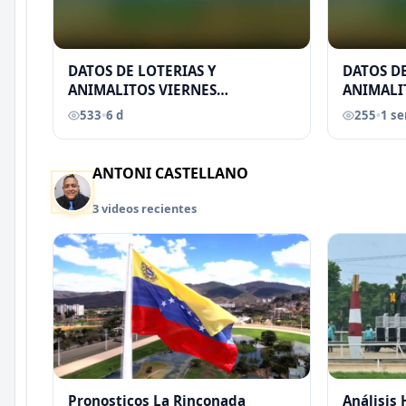
DATOS DE LOTERIAS Y
DATOS DE
ANIMALITOS VIERNES
ANIMALI
31/07/2026
29/07/2
533
•
6 d
255
•
1 s
EREU
ANTONI CASTELLANO
3 videos recientes
Pronosticos La Rinconada
Análisis