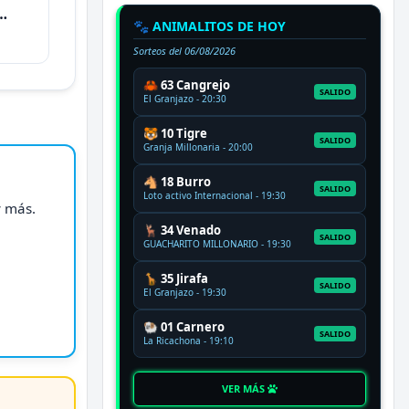
🐾 ANIMALITOS DE HOY
Sorteos del
06/08/2026
🦀 63 Cangrejo
SALIDO
El Granjazo - 20:30
🐯 10 Tigre
SALIDO
Granja Millonaria - 20:00
🐴 18 Burro
SALIDO
Loto activo Internacional - 19:30
y más.
🦌 34 Venado
SALIDO
GUACHARITO MILLONARIO - 19:30
🦒 35 Jirafa
SALIDO
El Granjazo - 19:30
🐏 01 Carnero
SALIDO
La Ricachona - 19:10
VER MÁS