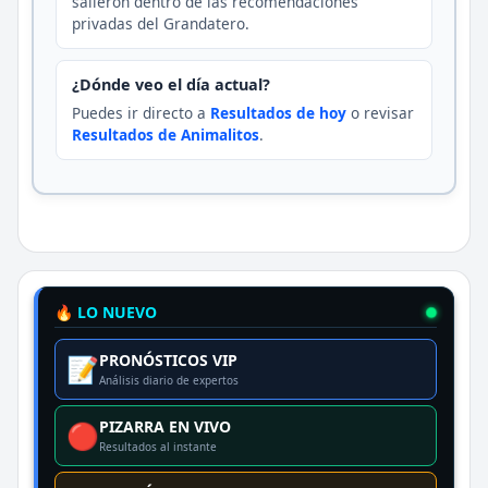
salieron dentro de las recomendaciones
privadas del Grandatero.
¿Dónde veo el día actual?
Puedes ir directo a
Resultados de hoy
o revisar
Resultados de Animalitos
.
🔥 LO NUEVO
PRONÓSTICOS VIP
📝
Análisis diario de expertos
PIZARRA EN VIVO
🔴
Resultados al instante