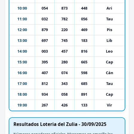
10:00
054
873
448
Ari
11:00
032
782
056
Tau
12:00
879
220
469
Pis
13:00
697
745
183
Lib
14:00
003
457
816
Leo
15:00
395
280
665
Cap
16:00
407
074
598
Cán
17:00
812
343
685
Tau
18:00
934
058
891
Cap
19:00
267
426
133
Vir
Resultados Loteria del Zulia - 30/09/2025
Números ganadores oficiales. Marcamos en amarillo los