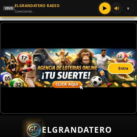
ELGRANDATERO RADIO
▶
🔊
▾
VIVO
Conectando…
⚡ Entra
ELGRANDATERO