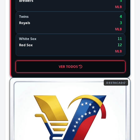
Brewers
5
MLB
Twins
4
Royals
3
MLB
White Sox
11
Red Sox
12
MLB
VER TODOS
DESTACADO