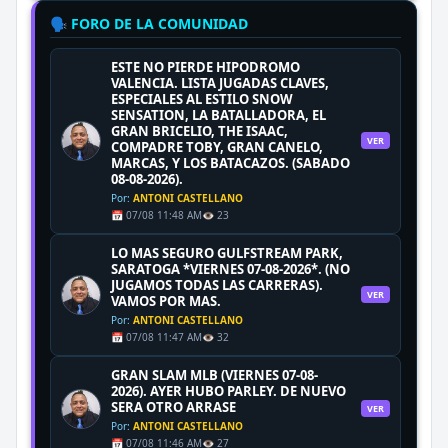
🗣️ FORO DE LA COMUNIDAD
ESTE NO PIERDE HIPODROMO
VALENCIA. LISTA JUGADAS CLAVES,
ESPECIALES AL ESTILO SNOW
SENSATION, LA BATALLADORA, EL
GRAN BRICELIO, THE ISAAC,
VER
COMPADRE TOBY, GRAN CANELO,
MARCAS, Y LOS BATACAZOS. (SABADO
08-08-2026).
Por:
ANTONI CASTELLANO
📅 07/08 11:48 AM
👁️ 23
LO MAS SEGURO GULFSTREAM PARK,
SARATOGA *VIERNES 07-08-2026*. (NO
JUGAMOS TODAS LAS CARRERAS).
VER
VAMOS POR MAS.
Por:
ANTONI CASTELLANO
📅 07/08 11:47 AM
👁️ 32
GRAN SLAM MLB (VIERNES 07-08-
2026). AYER HUBO PARLEY. DE NUEVO
SERA OTRO ARRASE
VER
Por:
ANTONI CASTELLANO
📅 07/08 11:46 AM
👁️ 27