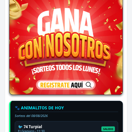
🐾 ANIMALITOS DE HOY
Sorteos del
08/08/2026
🐦 74 Turpial
SALIDO
El Granjazo - 11:30