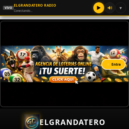
ELGRANDATERO RADIO
▶
🔊
▾
VIVO
Conectando…
⚡ Entra
ELGRANDATERO