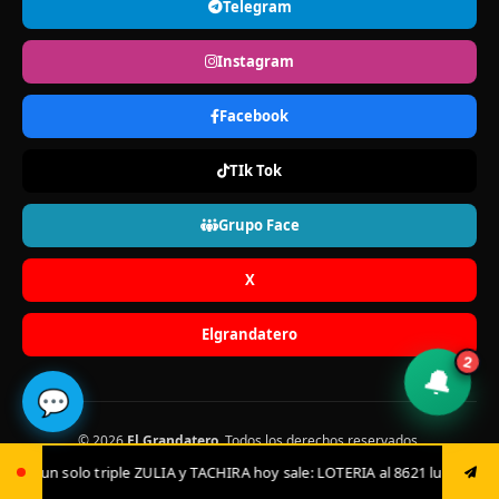
Telegram
Instagram
Facebook
TIk Tok
Grupo Face
X
Elgrandatero
2
🔔
💬
© 2026
El Grandatero
. Todos los derechos reservados.
Contenido exclusivo para mayores de 18 años (+18). Juega con
ACHIRA hoy sale: LOTERIA al 8621 luego envía ya: ANIMAL al 8621 jugada 
responsabilidad.