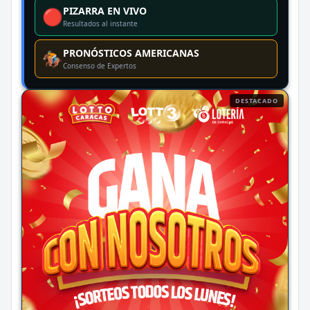
PIZARRA EN VIVO
🔴
Resultados al instante
PRONÓSTICOS AMERICANAS
🏇
Consenso de Expertos
DESTACADO