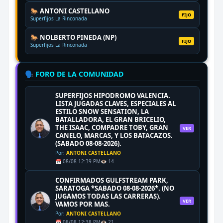
🐎 ANTONI CASTELLANO
FIJO
Superfijos La Rinconada
🐎 NOLBERTO PINEDA (NP)
FIJO
Superfijos La Rinconada
🗣️ FORO DE LA COMUNIDAD
SUPERFIJOS HIPODROMO VALENCIA.
LISTA JUGADAS CLAVES, ESPECIALES AL
ESTILO SNOW SENSATION, LA
BATALLADORA, EL GRAN BRICELIO,
THE ISAAC, COMPADRE TOBY, GRAN
VER
CANELO, MARCAS, Y LOS BATACAZOS.
(SABADO 08-08-2026).
Por:
ANTONI CASTELLANO
📅 08/08 12:39 PM
👁️ 14
CONFIRMADOS GULFSTREAM PARK,
SARATOGA *SABADO 08-08-2026*. (NO
JUGAMOS TODAS LAS CARRERAS).
VER
VAMOS POR MAS.
Por:
ANTONI CASTELLANO
📅 08/08 12:38 PM
👁️ 21