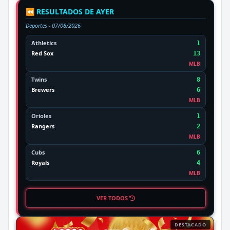
⏪ RESULTADOS DE AYER
Deportes -
07/08/2026
Athletics
1
Red Sox
13
MLB
Twins
8
Brewers
6
MLB
Orioles
1
Rangers
2
MLB
Cubs
6
Royals
4
MLB
VER TODOS
DESTACADO