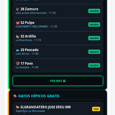
🦅 28 Zamuro
SALIDO
Loto activo Internacional - 11:30
🐙 52 Pulpo
SALIDO
GUACHARITO MILLONARIO - 11:30
🐿️ 32 Ardilla
SALIDO
La Ricachona - 11:10
🐟 33 Pescado
SALIDO
Loto Activo - 11:00
🦃 17 Pavo
SALIDO
La Granjita - 11:00
VER MÁS
🏇 DATOS HÍPICOS GRATIS
🐎 ELGRANDATERO JOSE EREU 699
FIJO
Superfijos La Rinconada