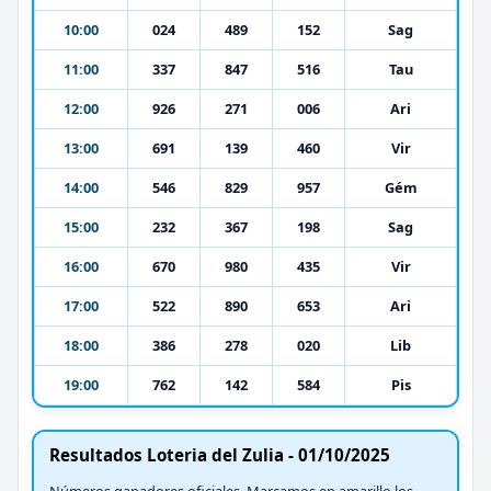
10:00
024
489
152
Sag
11:00
337
847
516
Tau
12:00
926
271
006
Ari
13:00
691
139
460
Vir
14:00
546
829
957
Gém
15:00
232
367
198
Sag
16:00
670
980
435
Vir
17:00
522
890
653
Ari
18:00
386
278
020
Lib
19:00
762
142
584
Pis
Resultados Loteria del Zulia - 01/10/2025
Números ganadores oficiales. Marcamos en amarillo los