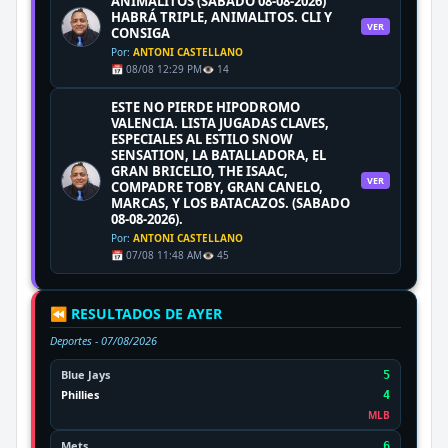
ANIMALITOS (SABADO 08-08-2026)
HABRÁ TRIPLE, ANIMALITOS. CLI Y
VER
CONSIGA
Por:
ANTONI CASTELLANO
📅 08/08 12:29 PM
👁️ 14
ESTE NO PIERDE HIPODROMO
VALENCIA. LISTA JUGADAS CLAVES,
ESPECIALES AL ESTILO SNOW
SENSATION, LA BATALLADORA, EL
GRAN BRICELIO, THE ISAAC,
VER
COMPADRE TOBY, GRAN CANELO,
MARCAS, Y LOS BATACAZOS. (SABADO
08-08-2026).
Por:
ANTONI CASTELLANO
📅 07/08 11:48 AM
👁️ 45
⏪ RESULTADOS DE AYER
Deportes -
07/08/2026
Blue Jays
5
Phillies
4
MLB
Mets
6