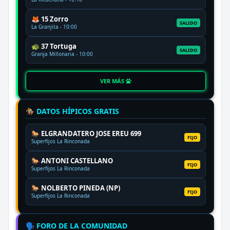
🦊 15 Zorro
SALIDO
La Granjita - 10:00
🐢 37 Tortuga
SALIDO
Granja Millonaria - 10:00
VER MÁS
🏇 DATOS HÍPICOS GRATIS
🐎 ELGRANDATERO JOSE EREU 699
FIJO
Superfijos La Rinconada
🐎 ANTONI CASTELLANO
FIJO
Superfijos La Rinconada
🐎 NOLBERTO PINEDA (NP)
FIJO
Superfijos La Rinconada
🗣️ FORO DE LA COMUNIDAD