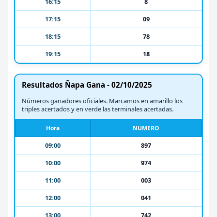
16:15
8
17:15
09
18:15
78
19:15
18
Resultados Ñapa Gana - 02/10/2025
Números ganadores oficiales. Marcamos en amarillo los
triples acertados y en verde las terminales acertadas.
Hora
NUMERO
09:00
897
10:00
974
11:00
003
12:00
041
13:00
742