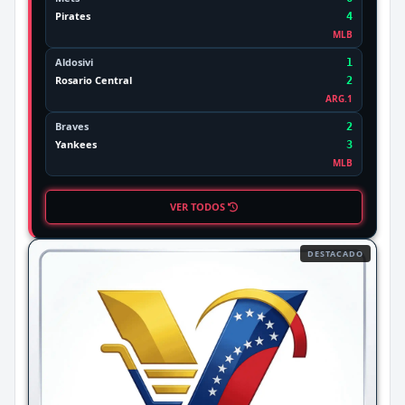
Pirates
4
MLB
Aldosivi
1
Rosario Central
2
ARG.1
Braves
2
Yankees
3
MLB
VER TODOS
DESTACADO