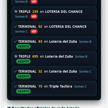
Sorteo B
VIP
🎯
TRIPLE
239
en
LOTERIA DEL CHANCE
Sorteo B
VIP
✅
TERMINAL
92
en
LOTERIA DEL CHANCE
Sorteo C
VIP
✅
TERMINAL
83
en
Loteria del Zulia
Sorteo B
ABIERTO
🎯
TRIPLE
695
en
Loteria del Zulia
Sorteo B
ABIERTO
✅
TERMINAL
32
en
Loteria del Zulia
Sorteo C
ABIERTO
✅
TERMINAL
15
en
Triple Tachira
Sorteo C
ABIERTO