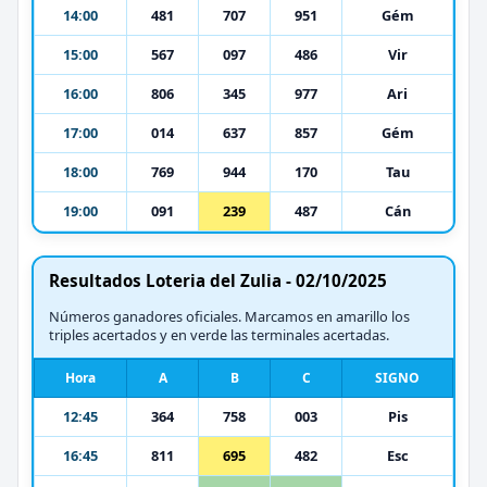
14:00
481
707
951
Gém
15:00
567
097
486
Vir
16:00
806
345
977
Ari
17:00
014
637
857
Gém
18:00
769
944
170
Tau
19:00
091
239
487
Cán
Resultados Loteria del Zulia - 02/10/2025
Números ganadores oficiales. Marcamos en amarillo los
triples acertados y en verde las terminales acertadas.
Hora
A
B
C
SIGNO
12:45
364
758
003
Pis
16:45
811
695
482
Esc