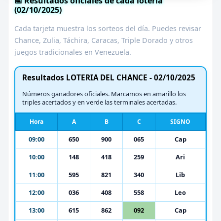
📅 Resultados oficiales de cada lotería
(02/10/2025)
Cada tarjeta muestra los sorteos del día. Puedes revisar
Chance, Zulia, Táchira, Caracas, Triple Dorado y otros
juegos tradicionales en Venezuela.
Resultados LOTERIA DEL CHANCE - 02/10/2025
Números ganadores oficiales. Marcamos en amarillo los
triples acertados y en verde las terminales acertadas.
Hora
A
B
C
SIGNO
09:00
650
900
065
Cap
10:00
148
418
259
Ari
11:00
595
821
340
Lib
12:00
036
408
558
Leo
13:00
615
862
092
Cap