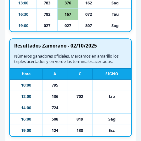
13:00
783
376
162
Sag
16:30
782
167
072
Tau
19:00
027
027
807
Sag
Resultados Zamorano - 02/10/2025
Números ganadores oficiales. Marcamos en amarillo los
triples acertados y en verde las terminales acertadas.
Hora
A
C
SIGNO
10:00
795
12:00
136
702
Lib
14:00
724
16:00
508
819
Sag
19:00
124
138
Esc