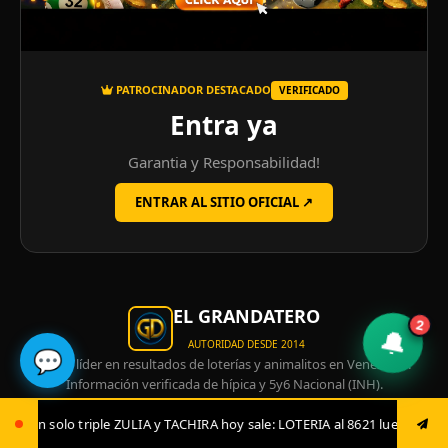
PATROCINADOR DESTACADO
VERIFICADO
Entra ya
Garantia y Responsabilidad!
ENTRAR AL SITIO OFICIAL ↗
EL GRANDATERO
2
🔔
AUTORIDAD DESDE 2014
💬
Portal líder en resultados de loterías y animalitos en Venezuela.
Información verificada de hípica y 5y6 Nacional (INH).
Resultados 100% en tiempo
Actualizamos al segundo cada sorteo
ACHIRA hoy sale: LOTERIA al 8621 luego envía ya: ANIMAL al 8621 jugada f
real:
oficial.