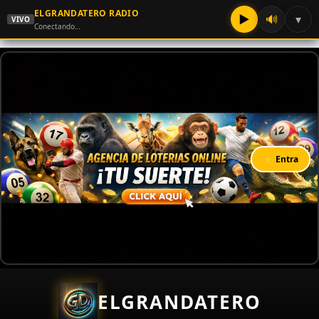
ELGRANDATERO RADIO
▶
🔊
▾
VIVO
Conectando…
⚡ Entra
ELGRANDATERO