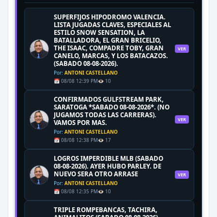
SUPERFIJOS HIPODROMO VALENCIA.
LISTA JUGADAS CLAVES, ESPECIALES AL
ESTILO SNOW SENSATION, LA
BATALLADORA, EL GRAN BRICELIO,
THE ISAAC, COMPADRE TOBY, GRAN
VER
CANELO, MARCAS, Y LOS BATACAZOS.
(SABADO 08-08-2026).
Por:
ANTONI CASTELLANO
📅 08/08 12:39 PM
👁️ 10
CONFIRMADOS GULFSTREAM PARK,
SARATOGA *SABADO 08-08-2026*. (NO
JUGAMOS TODAS LAS CARRERAS).
VER
VAMOS POR MAS.
Por:
ANTONI CASTELLANO
📅 08/08 12:38 PM
👁️ 17
LOGROS IMPERDIBLE MLB (SABADO
08-08-2026). AYER HUBO PARLEY. DE
NUEVO SERA OTRO ARRASE
VER
Por:
ANTONI CASTELLANO
📅 08/08 12:35 PM
👁️ 10
TRIPLE ROMPEBANCAS, TACHIRA,