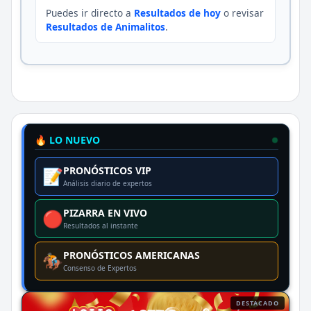
Puedes ir directo a
Resultados de hoy
o revisar
Resultados de Animalitos
.
🔥 LO NUEVO
PRONÓSTICOS VIP
📝
Análisis diario de expertos
PIZARRA EN VIVO
🔴
Resultados al instante
PRONÓSTICOS AMERICANAS
🏇
Consenso de Expertos
DESTACADO