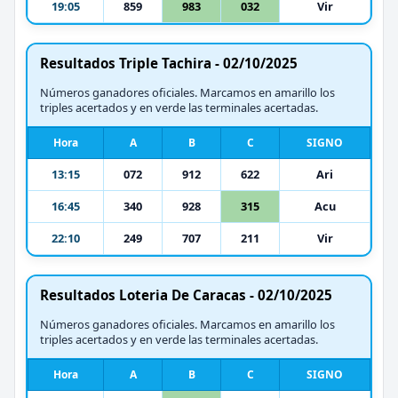
19:05
859
983
032
Vir
Resultados Triple Tachira - 02/10/2025
Números ganadores oficiales. Marcamos en amarillo los
triples acertados y en verde las terminales acertadas.
Hora
A
B
C
SIGNO
13:15
072
912
622
Ari
16:45
340
928
315
Acu
22:10
249
707
211
Vir
Resultados Loteria De Caracas - 02/10/2025
Números ganadores oficiales. Marcamos en amarillo los
triples acertados y en verde las terminales acertadas.
Hora
A
B
C
SIGNO