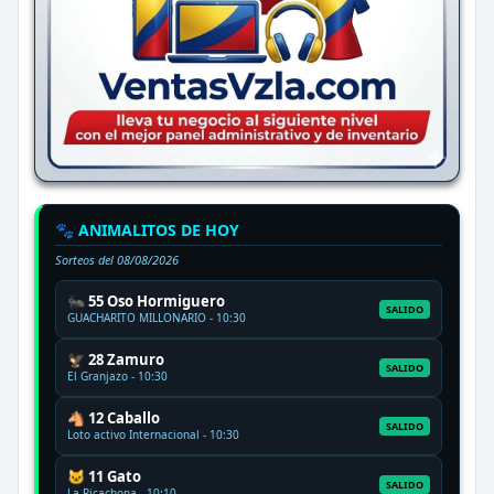
🐾 ANIMALITOS DE HOY
Sorteos del
08/08/2026
🐜 55 Oso Hormiguero
SALIDO
GUACHARITO MILLONARIO - 10:30
🦅 28 Zamuro
SALIDO
El Granjazo - 10:30
🐴 12 Caballo
SALIDO
Loto activo Internacional - 10:30
🐱 11 Gato
SALIDO
La Ricachona - 10:10