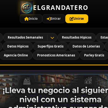
ELGRANDATERO
Inicio
Entrar
Unirse
Resultados Semanales
Resultados Hipicos
Esta
Datos Hipicos
Superfijos Gratis
Datos de Loterias
Agencia Online
Pronosticos Americanas
Parley Gratis