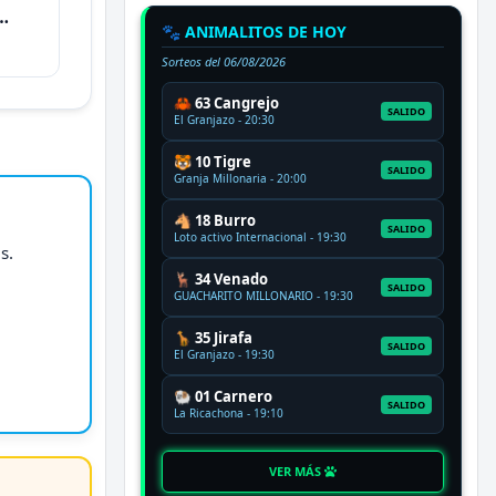
🐾 ANIMALITOS DE HOY
Sorteos del
06/08/2026
🦀 63 Cangrejo
SALIDO
El Granjazo - 20:30
🐯 10 Tigre
SALIDO
Granja Millonaria - 20:00
🐴 18 Burro
SALIDO
Loto activo Internacional - 19:30
s.
🦌 34 Venado
SALIDO
GUACHARITO MILLONARIO - 19:30
🦒 35 Jirafa
SALIDO
El Granjazo - 19:30
🐏 01 Carnero
SALIDO
La Ricachona - 19:10
VER MÁS