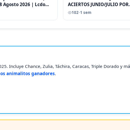
8 Agosto 2026 | Lcdo
ACIERTOS JUNIO/JULIO POR
astellano |
ANTONI CASTELLANO
102
•
1 sem
25. Incluye Chance, Zulia, Táchira, Caracas, Triple Dorado y má
los animalitos ganadores
.