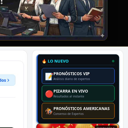
🔥 LO NUEVO
PRONÓSTICOS VIP
📝
Análisis diario de expertos
dos
PIZARRA EN VIVO
🔴
Resultados al instante
PRONÓSTICOS AMERICANAS
🏇
Consenso de Expertos