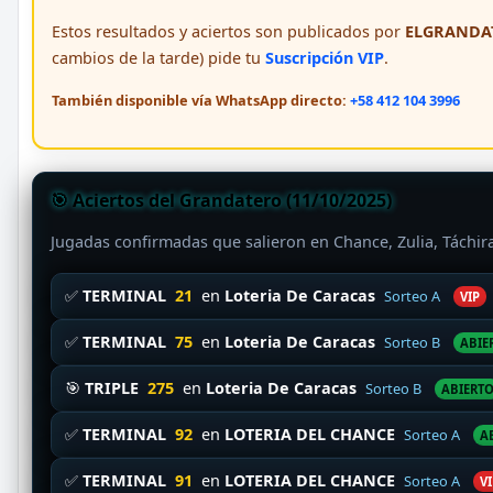
Estos resultados y aciertos son publicados por
ELGRANDAT
cambios de la tarde) pide tu
Suscripción VIP
.
También disponible vía WhatsApp directo:
+58 412 104 3996
🎯 Aciertos del Grandatero (11/10/2025)
Jugadas confirmadas que salieron en Chance, Zulia, Táchi
✅
TERMINAL
21
en
Loteria De Caracas
Sorteo A
VIP
✅
TERMINAL
75
en
Loteria De Caracas
Sorteo B
ABIE
🎯
TRIPLE
275
en
Loteria De Caracas
Sorteo B
ABIERT
✅
TERMINAL
92
en
LOTERIA DEL CHANCE
Sorteo A
A
✅
TERMINAL
91
en
LOTERIA DEL CHANCE
Sorteo A
VI