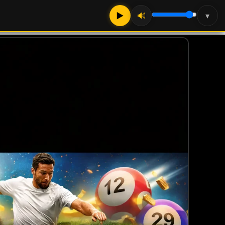
▶
🔊
▾