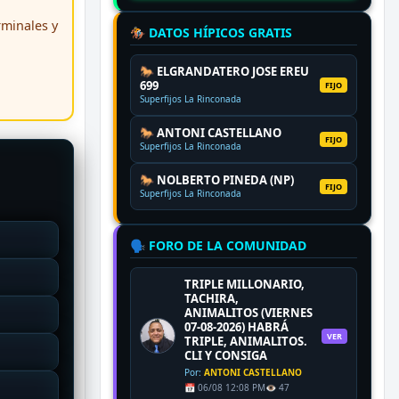
erminales y
🏇 DATOS HÍPICOS GRATIS
🐎 ELGRANDATERO JOSE EREU
699
FIJO
Superfijos La Rinconada
🐎 ANTONI CASTELLANO
FIJO
Superfijos La Rinconada
🐎 NOLBERTO PINEDA (NP)
FIJO
Superfijos La Rinconada
🗣️ FORO DE LA COMUNIDAD
TRIPLE MILLONARIO,
TACHIRA,
ANIMALITOS (VIERNES
07-08-2026) HABRÁ
VER
TRIPLE, ANIMALITOS.
CLI Y CONSIGA
Por:
ANTONI CASTELLANO
📅 06/08 12:08 PM
👁️ 47