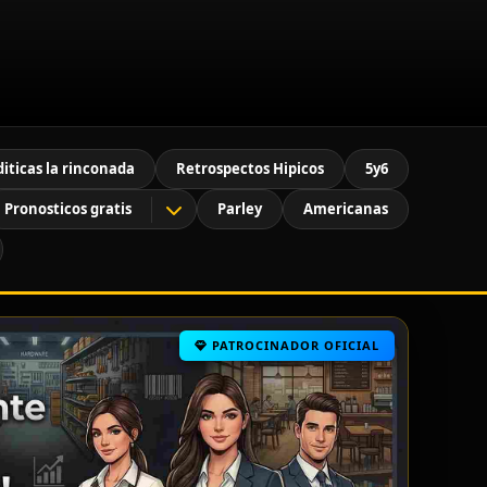
diticas la rinconada
Retrospectos Hipicos
5y6
Pronosticos gratis
Parley
Americanas
PATROCINADOR OFICIAL