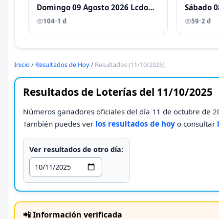
Domingo 09 Agosto 2026 Lcdo
Sábado 0
Antoni Castellano
Antoni C
104
•
1 d
59
•
2 d
Inicio
/
Resultados de Hoy
/
Resultados (11/10/2025)
Resultados de Loterías del 11/10/2025
Números ganadores oficiales del día 11 de octubre de 20
También puedes ver
los resultados de hoy
o consultar
Ver resultados de otro día:
📲 Información verificada