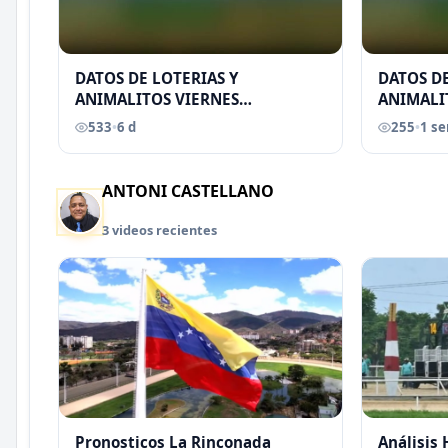
DATOS DE LOTERIAS Y
DATOS DE
ANIMALITOS VIERNES
ANIMALI
31/07/2026
29/07/2
533
•
6 d
255
•
1 s
EREU
ANTONI CASTELLANO
3 videos recientes
Pronosticos La Rinconada
Análisis