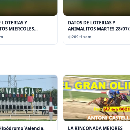
 LOTERIAS Y
DATOS DE LOTERIAS Y
TOS MIERCOLES
ANIMALITOS MARTES 28/07/
026 ELGRANDATERO JOSE
ELGRANDATERO JOSE EREU
em
209
•
1 sem
 Hipódromo Valencia,
LA RINCONADA MEJORES