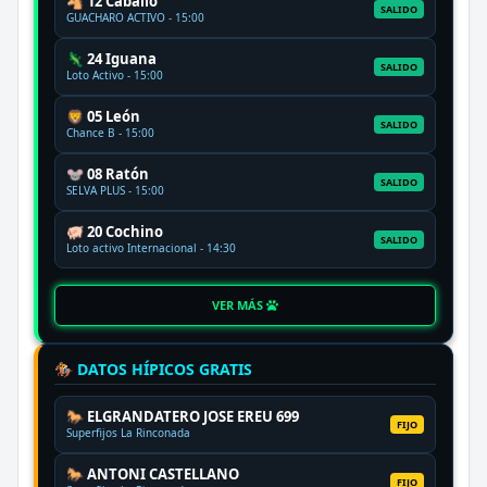
🐴 12 Caballo
SALIDO
GUACHARO ACTIVO - 15:00
🦎 24 Iguana
SALIDO
Loto Activo - 15:00
🦁 05 León
SALIDO
Chance B - 15:00
🐭 08 Ratón
SALIDO
SELVA PLUS - 15:00
🐖 20 Cochino
SALIDO
Loto activo Internacional - 14:30
VER MÁS
🏇 DATOS HÍPICOS GRATIS
🐎 ELGRANDATERO JOSE EREU 699
FIJO
Superfijos La Rinconada
🐎 ANTONI CASTELLANO
FIJO