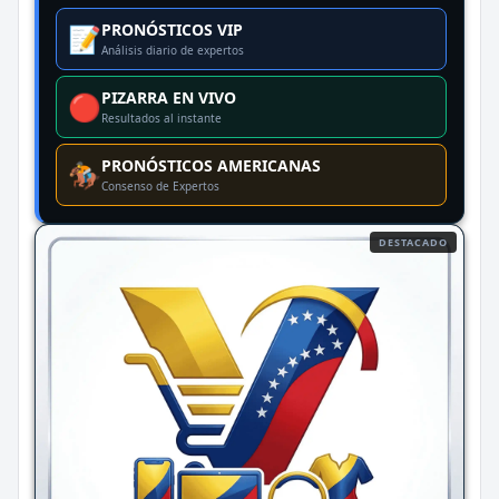
PRONÓSTICOS VIP
📝
Análisis diario de expertos
PIZARRA EN VIVO
🔴
Resultados al instante
PRONÓSTICOS AMERICANAS
🏇
Consenso de Expertos
DESTACADO