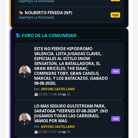
Superfijos La Rinconada
🐎 NOLBERTO PINEDA (NP)
FIJO
Superfijos La Rinconada
🗣️ FORO DE LA COMUNIDAD
ESTE NO PIERDE HIPODROMO
VALENCIA. LISTA JUGADAS CLAVES,
ESPECIALES AL ESTILO SNOW
SENSATION, LA BATALLADORA, EL
GRAN BRICELIO, THE ISAAC,
VER
COMPADRE TOBY, GRAN CANELO,
MARCAS, Y LOS BATACAZOS. (SABADO
08-08-2026).
Por:
ANTONI CASTELLANO
📅 07/08 11:48 AM
👁️ 20
LO MAS SEGURO GULFSTREAM PARK,
SARATOGA *VIERNES 07-08-2026*. (NO
JUGAMOS TODAS LAS CARRERAS).
VER
VAMOS POR MAS.
Por:
ANTONI CASTELLANO
📅 07/08 11:47 AM
👁️ 30