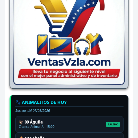
🐾 ANIMALITOS DE HOY
Sorteos del
07/08/2026
🦅 09 Águila
SALIDO
Chance Animal A - 15:00