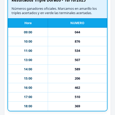
Números ganadores oficiales. Marcamos en amarillo los
triples acertados y en verde las terminales acertadas.
Hora
NUMERO
09:00
044
10:00
876
11:00
534
13:00
507
14:00
589
15:00
206
16:00
462
17:00
510
18:00
369