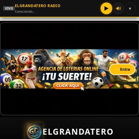
ELGRANDATERO RADIO
▶
🔊
▾
VIVO
Conectando…
⚡ Entra
ELGRANDATERO