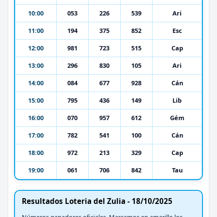
10:00
053
226
539
Ari
11:00
194
375
852
Esc
12:00
981
723
515
Cap
13:00
296
830
105
Ari
14:00
084
677
928
Cán
15:00
795
436
149
Lib
16:00
070
957
612
Gém
17:00
782
541
100
Cán
18:00
972
213
329
Cap
19:00
061
706
842
Tau
Resultados Loteria del Zulia - 18/10/2025
Números ganadores oficiales. Marcamos en amarillo los