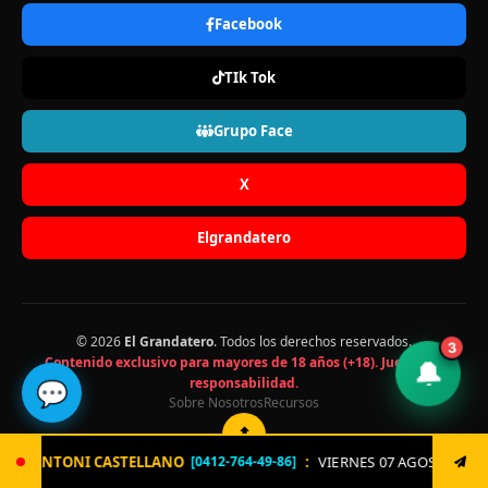
Facebook
TIk Tok
Grupo Face
X
Elgrandatero
© 2026
El Grandatero
. Todos los derechos reservados.
3
🔔
Contenido exclusivo para mayores de 18 años (+18). Juega con
responsabilidad.
💬
Sobre Nosotros
Recursos
⬆
O
:
VIERNES 07 AGOSTO. Envía ya: LOTERIA al 8621 un sol
[0412-764-49-86]