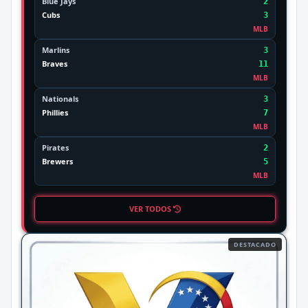
Blue Jays
2
Cubs
3
MLB
Marlins
3
Braves
11
MLB
Nationals
3
Phillies
7
MLB
Pirates
2
Brewers
5
MLB
VER TODOS
DESTACADO