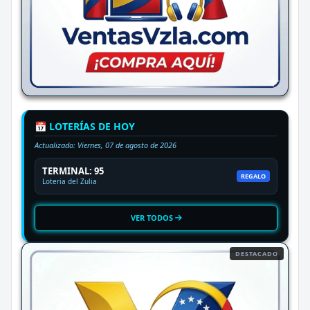
📅 LOTERÍAS DE HOY
Actualizado:
Viernes, 07 de agosto de 2026
TERMINAL: 95
REGALO
Loteria del Zulia
VER TODOS
DESTACADO