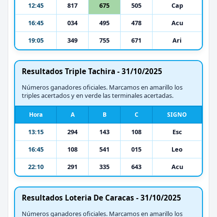
12:45
817
675
505
Cap
16:45
034
495
478
Acu
19:05
349
755
671
Ari
Resultados Triple Tachira - 31/10/2025
Números ganadores oficiales. Marcamos en amarillo los
triples acertados y en verde las terminales acertadas.
Hora
A
B
C
SIGNO
13:15
294
143
108
Esc
16:45
108
541
015
Leo
22:10
291
335
643
Acu
Resultados Loteria De Caracas - 31/10/2025
Números ganadores oficiales. Marcamos en amarillo los