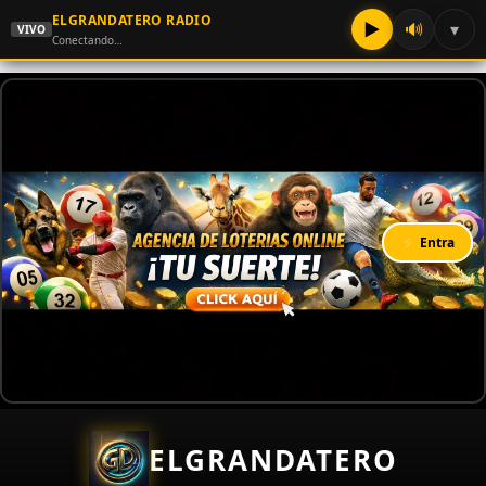
ELGRANDATERO RADIO
▶
🔊
▾
VIVO
Conectando…
⚡ Entra
ELGRANDATERO