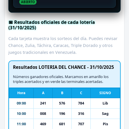
ABIERTO
📅 Resultados oficiales de cada lotería
(31/10/2025)
Cada tarjeta muestra los sorteos del día. Puedes revisar
Chance, Zulia, Táchira, Caracas, Triple Dorado y otros
juegos tradicionales en Venezuela.
Resultados LOTERIA DEL CHANCE - 31/10/2025
Números ganadores oficiales. Marcamos en amarillo los
triples acertados y en verde las terminales acertadas.
Hora
A
B
C
SIGNO
09:00
241
576
784
Lib
10:00
008
196
316
Sag
11:00
469
681
707
Pis