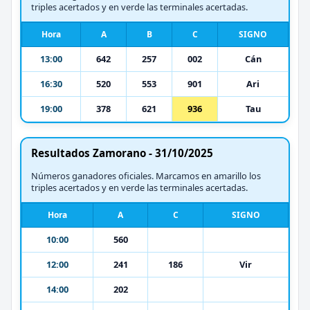
triples acertados y en verde las terminales acertadas.
Hora
A
B
C
SIGNO
13:00
642
257
002
Cán
16:30
520
553
901
Ari
19:00
378
621
936
Tau
Resultados Zamorano - 31/10/2025
Números ganadores oficiales. Marcamos en amarillo los
triples acertados y en verde las terminales acertadas.
Hora
A
C
SIGNO
10:00
560
12:00
241
186
Vir
14:00
202