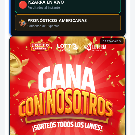
PIZARRA EN VIVO
🔴
Resultados al instante
PRONÓSTICOS AMERICANAS
🏇
Consenso de Expertos
DESTACADO