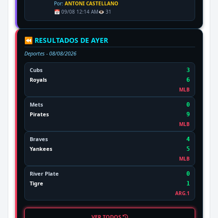
Por:
ANTONI CASTELLANO
📅 09/08 12:14 AM
👁️ 31
⏪ RESULTADOS DE AYER
Deportes -
08/08/2026
Cubs
3
Royals
6
MLB
Mets
0
Pirates
9
MLB
Braves
4
Yankees
5
MLB
River Plate
0
Tigre
1
ARG.1
VER TODOS