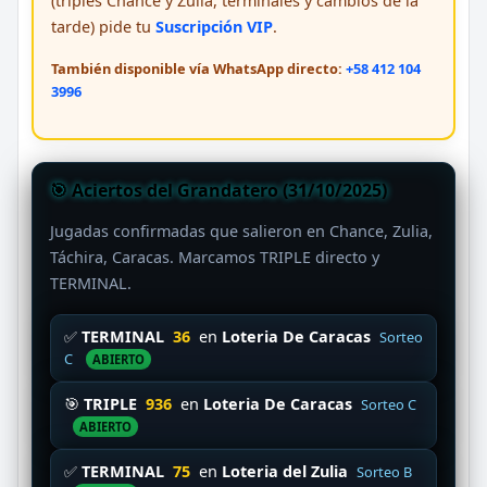
(triples Chance y Zulia, terminales y cambios de la
tarde) pide tu
Suscripción VIP
.
También disponible vía WhatsApp directo:
+58 412 104
3996
🎯 Aciertos del Grandatero (31/10/2025)
Jugadas confirmadas que salieron en Chance, Zulia,
Táchira, Caracas. Marcamos TRIPLE directo y
TERMINAL.
✅
TERMINAL
36
en
Loteria De Caracas
Sorteo
C
ABIERTO
🎯
TRIPLE
936
en
Loteria De Caracas
Sorteo C
ABIERTO
✅
TERMINAL
75
en
Loteria del Zulia
Sorteo B