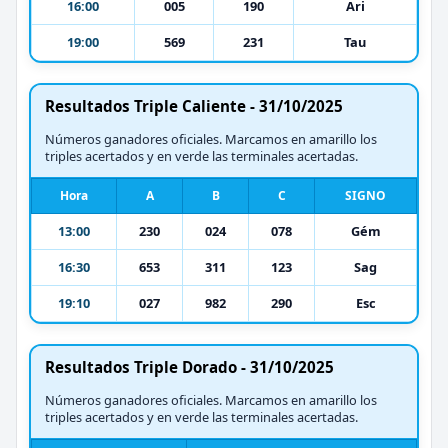
16:00
005
190
Ari
19:00
569
231
Tau
Resultados Triple Caliente - 31/10/2025
Números ganadores oficiales. Marcamos en amarillo los
triples acertados y en verde las terminales acertadas.
Hora
A
B
C
SIGNO
13:00
230
024
078
Gém
16:30
653
311
123
Sag
19:10
027
982
290
Esc
Resultados Triple Dorado - 31/10/2025
Números ganadores oficiales. Marcamos en amarillo los
triples acertados y en verde las terminales acertadas.