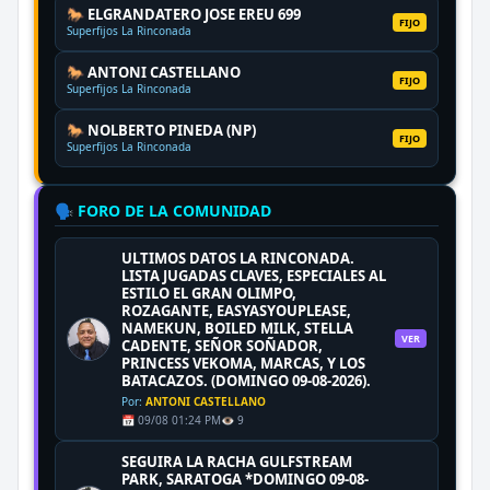
🐎 ELGRANDATERO JOSE EREU 699
FIJO
Superfijos La Rinconada
🐎 ANTONI CASTELLANO
FIJO
Superfijos La Rinconada
🐎 NOLBERTO PINEDA (NP)
FIJO
Superfijos La Rinconada
🗣️ FORO DE LA COMUNIDAD
ULTIMOS DATOS LA RINCONADA.
LISTA JUGADAS CLAVES, ESPECIALES AL
ESTILO EL GRAN OLIMPO,
ROZAGANTE, EASYASYOUPLEASE,
NAMEKUN, BOILED MILK, STELLA
VER
CADENTE, SEÑOR SOÑADOR,
PRINCESS VEKOMA, MARCAS, Y LOS
BATACAZOS. (DOMINGO 09-08-2026).
Por:
ANTONI CASTELLANO
📅 09/08 01:24 PM
👁️ 9
SEGUIRA LA RACHA GULFSTREAM
PARK, SARATOGA *DOMINGO 09-08-