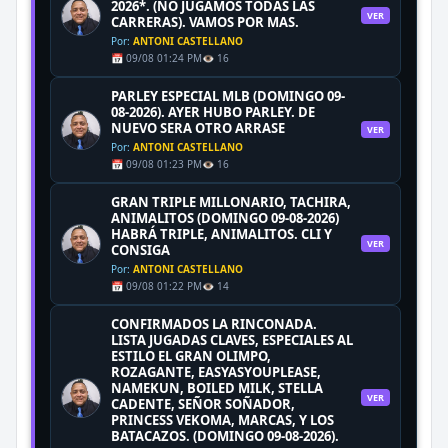
2026*. (NO JUGAMOS TODAS LAS
VER
CARRERAS). VAMOS POR MAS.
Por:
ANTONI CASTELLANO
📅 09/08 01:24 PM
👁️ 16
PARLEY ESPECIAL MLB (DOMINGO 09-
08-2026). AYER HUBO PARLEY. DE
NUEVO SERA OTRO ARRASE
VER
Por:
ANTONI CASTELLANO
📅 09/08 01:23 PM
👁️ 16
GRAN TRIPLE MILLONARIO, TACHIRA,
ANIMALITOS (DOMINGO 09-08-2026)
HABRÁ TRIPLE, ANIMALITOS. CLI Y
VER
CONSIGA
Por:
ANTONI CASTELLANO
📅 09/08 01:22 PM
👁️ 14
CONFIRMADOS LA RINCONADA.
LISTA JUGADAS CLAVES, ESPECIALES AL
ESTILO EL GRAN OLIMPO,
ROZAGANTE, EASYASYOUPLEASE,
NAMEKUN, BOILED MILK, STELLA
VER
CADENTE, SEÑOR SOÑADOR,
PRINCESS VEKOMA, MARCAS, Y LOS
BATACAZOS. (DOMINGO 09-08-2026).