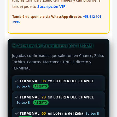
(triples Chance y Zulia, terminales y cambios de la
tarde) pide tu
Suscripción VIP
.
También disponible vía WhatsApp directo:
+58 412 104
3996
🎯 Aciertos del Grandatero (01/11/2025)
Jugadas confirmadas que salieron en Chance, Zulia,
Táchira, Caracas. Marcamos TRIPLE directo y
TERMINAL.
✅
TERMINAL
08
en
LOTERIA DEL CHANCE
Sorteo A
ABIERTO
✅
TERMINAL
73
en
LOTERIA DEL CHANCE
Sorteo B
ABIERTO
✅
TERMINAL
60
en
Loteria del Zulia
Sorteo B