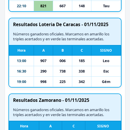
22:10
821
667
148
Tau
Resultados Loteria De Caracas - 01/11/2025
Números ganadores oficiales. Marcamos en amarillo los
triples acertados y en verde las terminales acertadas.
Hora
A
B
C
SIGNO
13:00
907
006
185
Leo
16:30
290
738
338
Esc
19:00
998
225
342
Gém
Resultados Zamorano - 01/11/2025
Números ganadores oficiales. Marcamos en amarillo los
triples acertados y en verde las terminales acertadas.
Hora
A
C
SIGNO