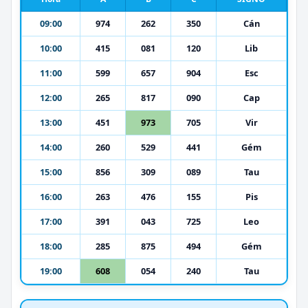
09:00
974
262
350
Cán
10:00
415
081
120
Lib
11:00
599
657
904
Esc
12:00
265
817
090
Cap
13:00
451
973
705
Vir
14:00
260
529
441
Gém
15:00
856
309
089
Tau
16:00
263
476
155
Pis
17:00
391
043
725
Leo
18:00
285
875
494
Gém
19:00
608
054
240
Tau