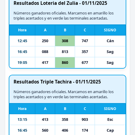
Resultados Loteria del Zulia - 01/11/2025
Números ganadores oficiales. Marcamos en amarillo los
triples acertados y en verde las terminales acertadas.
Hora
A
B
C
SIGNO
12:45
250
308
747
Cán
16:45
088
813
357
Sag
19:05
417
860
677
Sag
Resultados Triple Tachira - 01/11/2025
Números ganadores oficiales. Marcamos en amarillo los
triples acertados y en verde las terminales acertadas.
Hora
A
B
C
SIGNO
13:15
413
358
903
Esc
16:45
560
406
174
Cap