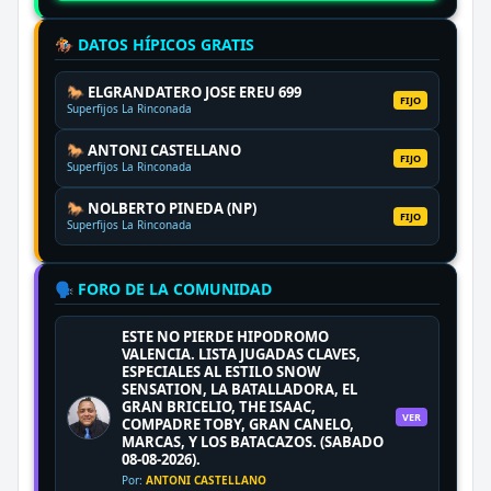
🏇 DATOS HÍPICOS GRATIS
🐎 ELGRANDATERO JOSE EREU 699
FIJO
Superfijos La Rinconada
🐎 ANTONI CASTELLANO
FIJO
Superfijos La Rinconada
🐎 NOLBERTO PINEDA (NP)
FIJO
Superfijos La Rinconada
🗣️ FORO DE LA COMUNIDAD
ESTE NO PIERDE HIPODROMO
VALENCIA. LISTA JUGADAS CLAVES,
ESPECIALES AL ESTILO SNOW
SENSATION, LA BATALLADORA, EL
GRAN BRICELIO, THE ISAAC,
VER
COMPADRE TOBY, GRAN CANELO,
MARCAS, Y LOS BATACAZOS. (SABADO
08-08-2026).
Por:
ANTONI CASTELLANO