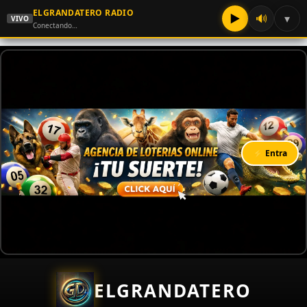
ELGRANDATERO RADIO
▶
🔊
▾
VIVO
Conectando…
⚡ Entra
ELGRANDATERO