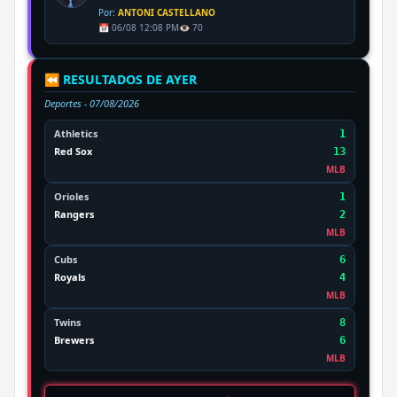
Por:
ANTONI CASTELLANO
📅 06/08 12:08 PM
👁️ 70
⏪ RESULTADOS DE AYER
Deportes -
07/08/2026
Athletics
1
Red Sox
13
MLB
Orioles
1
Rangers
2
MLB
Cubs
6
Royals
4
MLB
Twins
8
Brewers
6
MLB