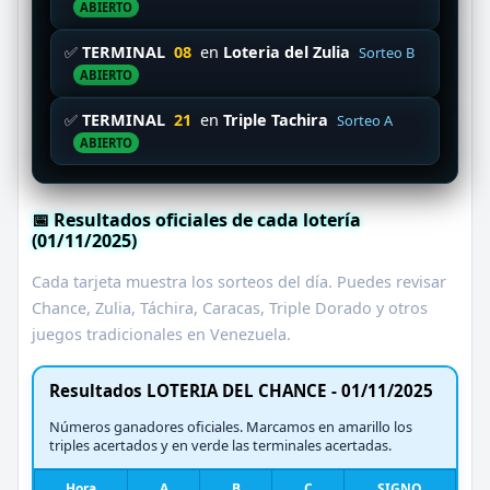
ABIERTO
✅
TERMINAL
08
en
Loteria del Zulia
Sorteo B
ABIERTO
✅
TERMINAL
21
en
Triple Tachira
Sorteo A
ABIERTO
📅 Resultados oficiales de cada lotería
(01/11/2025)
Cada tarjeta muestra los sorteos del día. Puedes revisar
Chance, Zulia, Táchira, Caracas, Triple Dorado y otros
juegos tradicionales en Venezuela.
Resultados LOTERIA DEL CHANCE - 01/11/2025
Números ganadores oficiales. Marcamos en amarillo los
triples acertados y en verde las terminales acertadas.
Hora
A
B
C
SIGNO