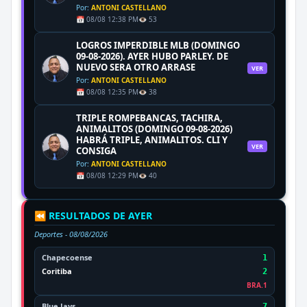
Por:
ANTONI CASTELLANO
📅 08/08 12:38 PM
👁️ 53
LOGROS IMPERDIBLE MLB (DOMINGO
09-08-2026). AYER HUBO PARLEY. DE
NUEVO SERA OTRO ARRASE
VER
Por:
ANTONI CASTELLANO
📅 08/08 12:35 PM
👁️ 38
TRIPLE ROMPEBANCAS, TACHIRA,
ANIMALITOS (DOMINGO 09-08-2026)
HABRÁ TRIPLE, ANIMALITOS. CLI Y
VER
CONSIGA
Por:
ANTONI CASTELLANO
📅 08/08 12:29 PM
👁️ 40
⏪ RESULTADOS DE AYER
Deportes -
08/08/2026
Chapecoense
1
Coritiba
2
BRA.1
Blue Jays
7