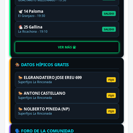
🕊️ 14 Paloma
SALIDO
El Granjazo - 19:30
🐔 25 Gallina
SALIDO
La Ricachona - 19:10
VER MÁS
🏇 DATOS HÍPICOS GRATIS
🐎 ELGRANDATERO JOSE EREU 699
FIJO
Superfijos La Rinconada
🐎 ANTONI CASTELLANO
FIJO
Superfijos La Rinconada
🐎 NOLBERTO PINEDA (NP)
FIJO
Superfijos La Rinconada
🗣️ FORO DE LA COMUNIDAD