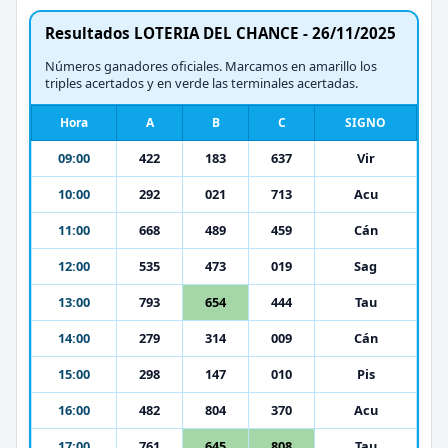
Resultados LOTERIA DEL CHANCE - 26/11/2025
Números ganadores oficiales. Marcamos en amarillo los
triples acertados y en verde las terminales acertadas.
Hora
A
B
C
SIGNO
09:00
422
183
637
Vir
10:00
292
021
713
Acu
11:00
668
489
459
Cán
12:00
535
473
019
Sag
13:00
793
654
444
Tau
14:00
279
314
009
Cán
15:00
298
147
010
Pis
16:00
482
804
370
Acu
17:00
761
645
808
Tau