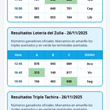
18:00
381
640
701
Cap
19:00
995
053
184
Lib
Resultados Loteria del Zulia - 26/11/2025
Números ganadores oficiales. Marcamos en amarillo los
triples acertados y en verde las terminales acertadas.
Hora
A
B
C
SIGNO
12:45
878
593
089
Acu
16:45
313
149
817
Vir
19:05
156
483
045
Sag
Resultados Triple Tachira - 26/11/2025
Números ganadores oficiales. Marcamos en amarillo los
triples acertados y en verde las terminales acertadas.