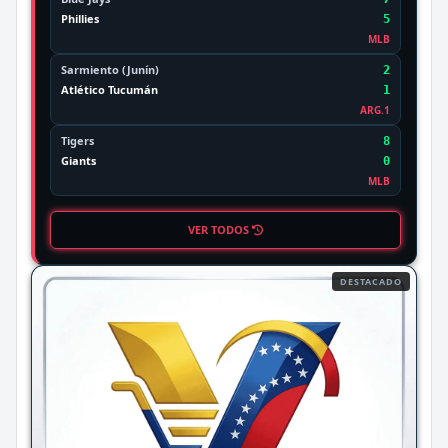
Phillies
5
MLB
Sarmiento (Junín)
2
Atlético Tucumán
1
ARG.1
Tigers
8
Giants
0
MLB
VER TODOS
DESTACADO