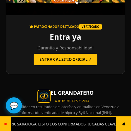
PATROCINADOR DESTACADO
VERIFICADO
Entra ya
Garantia y Responsabilidad!
ENTRAR AL SITIO OFICIAL ↗
EL GRANDATERO
AUTORIDAD DESDE 2014
💬
Portal líder en resultados de loterías y animalitos en Venezuela.
Información verificada de hípica y 5y6 Nacional (INH).
Resultados 100% en tiempo
Actualizamos al segundo cada sorteo
LOS CONFIRMADOS, JUGADAS CLAVES Y EL GRAN CIERRE. 0412-764-49-8
real:
oficial.