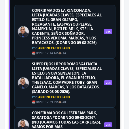
CONFIRMADOS LA RINCONADA.
LISTA JUGADAS CLAVES, ESPECIALES AL
ESTILO EL GRAN OLIMPO,
ROZAGANTE, EASYASYOUPLEASE,
NAMEKUN, BOILED MILK, STELLA
VER
CADENTE, SEÑOR SOÑADOR,
PRINCESS VEKOMA, MARCAS, Y LOS
BATACAZOS. (DOMINGO 09-08-2026).
Por:
ANTONI CASTELLANO
📅 09/08 12:14 AM
👁️ 14
SUPERFIJOS HIPODROMO VALENCIA.
LISTA JUGADAS CLAVES, ESPECIALES AL
ESTILO SNOW SENSATION, LA
BATALLADORA, EL GRAN BRICELIO,
THE ISAAC, COMPADRE TOBY, GRAN
VER
CANELO, MARCAS, Y LOS BATACAZOS.
(SABADO 08-08-2026).
Por:
ANTONI CASTELLANO
📅 08/08 12:39 PM
👁️ 40
CONFIRMADOS GULFSTREAM PARK,
SARATOGA *DOMINGO 09-08-2026*.
(NO JUGAMOS TODAS LAS CARRERAS).
VER
VAMOS POR MAS.