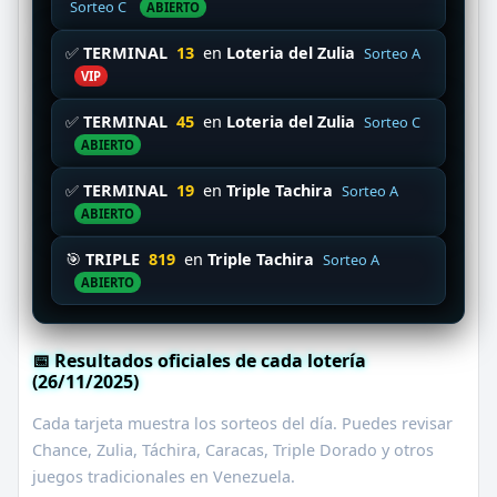
Sorteo C
ABIERTO
✅
TERMINAL
13
en
Loteria del Zulia
Sorteo A
VIP
✅
TERMINAL
45
en
Loteria del Zulia
Sorteo C
ABIERTO
✅
TERMINAL
19
en
Triple Tachira
Sorteo A
ABIERTO
🎯
TRIPLE
819
en
Triple Tachira
Sorteo A
ABIERTO
📅 Resultados oficiales de cada lotería
(26/11/2025)
Cada tarjeta muestra los sorteos del día. Puedes revisar
Chance, Zulia, Táchira, Caracas, Triple Dorado y otros
juegos tradicionales en Venezuela.