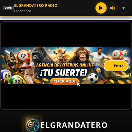
ELGRANDATERO RADIO
▶
🔊
▾
VIVO
Conectando…
⚡ Entra
ELGRANDATERO