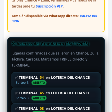
(triples Chance y Zulia, terminales y cambios de la
tarde) pide tu
Suscripción VIP
.
También disponible vía WhatsApp directo:
+58 412 104
3996
🎯 Aciertos del Grandatero (26/11/2025)
Jugadas confirmadas que salieron en Chance, Zulia,
Táchira, Caracas. Marcamos TRIPLE directo y
TERMINAL.
✅
TERMINAL
54
en
LOTERIA DEL CHANCE
Sorteo B
ABIERTO
✅
TERMINAL
45
en
LOTERIA DEL CHANCE
Sorteo B
ABIERTO
✅
TERMINAL
08
en
LOTERIA DEL CHANCE