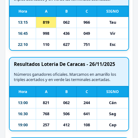
Hora
A
B
C
SIGNO
13:15
819
062
966
Tau
16:45
998
436
049
Vir
22:10
110
627
751
Esc
Resultados Loteria De Caracas - 26/11/2025
Números ganadores oficiales. Marcamos en amarillo los
triples acertados y en verde las terminales acertadas.
Hora
A
B
C
SIGNO
13:00
821
062
244
Cán
16:30
768
506
641
Sag
19:00
257
412
108
Cap