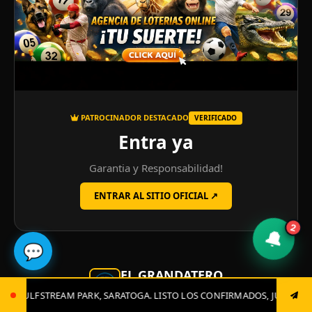
PATROCINADOR DESTACADO
VERIFICADO
Entra ya
Garantia y Responsabilidad!
ENTRAR AL SITIO OFICIAL ↗
2
🔔
💬
EL GRANDATERO
TOGA. LISTO LOS CONFIRMADOS, JUGADAS CLAVES Y EL GRAN CIERRE. 0
AUTORIDAD DESDE 2014
Portal líder en resultados de loterías y animalitos en Venezuela.