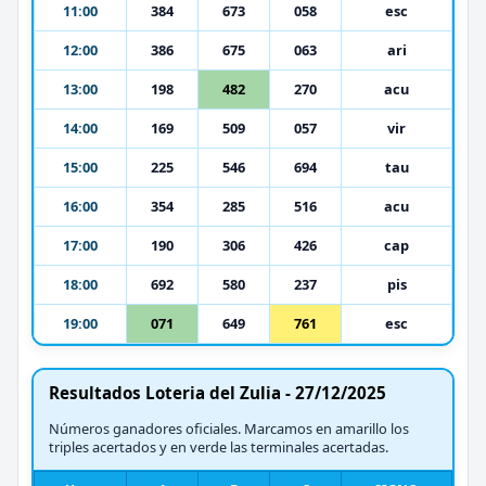
11:00
384
673
058
esc
12:00
386
675
063
ari
13:00
198
482
270
acu
14:00
169
509
057
vir
15:00
225
546
694
tau
16:00
354
285
516
acu
17:00
190
306
426
cap
18:00
692
580
237
pis
19:00
071
649
761
esc
Resultados Loteria del Zulia - 27/12/2025
Números ganadores oficiales. Marcamos en amarillo los
triples acertados y en verde las terminales acertadas.