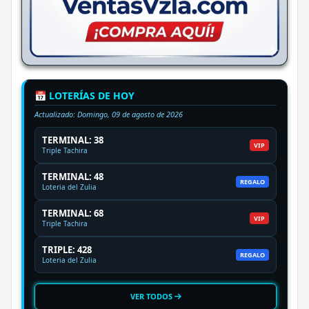
📅 LOTERÍAS DE HOY
Actualizado:
Domingo, 09 de agosto de 2026
TERMINAL: 38
VIP
Triple Tachira
TERMINAL: 48
REGALO
Loteria del Zulia
TERMINAL: 68
VIP
Triple Tachira
TRIPLE: 428
REGALO
Loteria del Zulia
VER TODOS