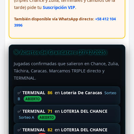
(triples Chance y Zulia, terminales y cambios de la
tarde) pide tu
Suscripción VIP
.
También disponible vía WhatsApp directo:
+58 412 104
3996
🎯 Aciertos del Grandatero (27/12/2025)
Jugadas confirmadas que salieron en Chance, Zulia,
Táchira, Caracas. Marcamos TRIPLE directo y
TERMINAL.
✅
TERMINAL
86
en
Loteria De Caracas
Sorteo
B
ABIERTO
✅
TERMINAL
71
en
LOTERIA DEL CHANCE
Sorteo A
ABIERTO
✅
TERMINAL
82
en
LOTERIA DEL CHANCE