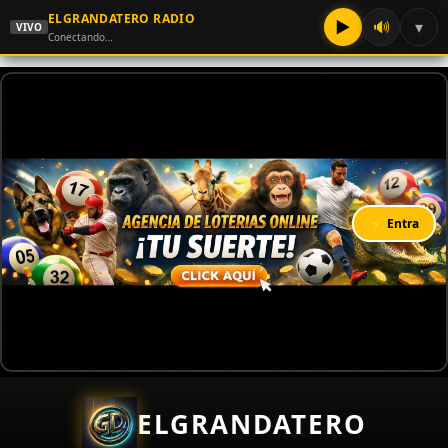
ELGRANDATERO RADIO
▶
🔊
▾
VIVO
Conectando…
⚡ Entra
ELGRANDATERO