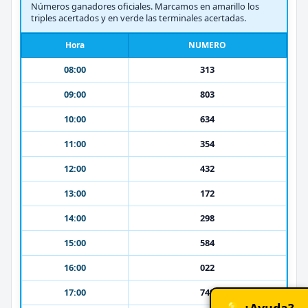
Números ganadores oficiales. Marcamos en amarillo los
triples acertados y en verde las terminales acertadas.
Hora
NUMERO
08:00
313
09:00
803
10:00
634
11:00
354
12:00
432
13:00
172
14:00
298
15:00
584
16:00
022
17:00
749
💡 ¿Ayuda?