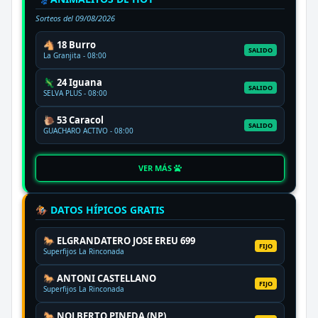
Sorteos del
09/08/2026
🐴 18 Burro
SALIDO
La Granjita - 08:00
🦎 24 Iguana
SALIDO
SELVA PLUS - 08:00
🐌 53 Caracol
SALIDO
GUACHARO ACTIVO - 08:00
VER MÁS
🏇 DATOS HÍPICOS GRATIS
🐎 ELGRANDATERO JOSE EREU 699
FIJO
Superfijos La Rinconada
🐎 ANTONI CASTELLANO
FIJO
Superfijos La Rinconada
🐎 NOLBERTO PINEDA (NP)