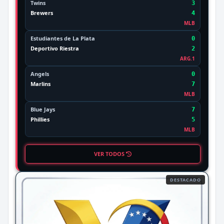
Twins
3
Brewers
4
MLB
Estudiantes de La Plata
0
Deportivo Riestra
2
ARG.1
Angels
0
Marlins
7
MLB
Blue Jays
7
Phillies
5
MLB
VER TODOS
DESTACADO