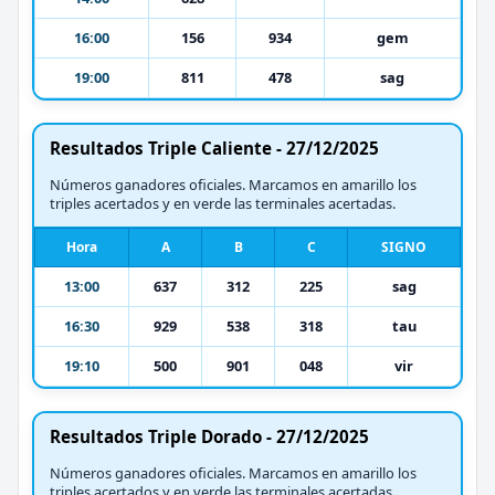
16:00
156
934
gem
19:00
811
478
sag
Resultados Triple Caliente - 27/12/2025
Números ganadores oficiales. Marcamos en amarillo los
triples acertados y en verde las terminales acertadas.
Hora
A
B
C
SIGNO
13:00
637
312
225
sag
16:30
929
538
318
tau
19:10
500
901
048
vir
Resultados Triple Dorado - 27/12/2025
Números ganadores oficiales. Marcamos en amarillo los
triples acertados y en verde las terminales acertadas.