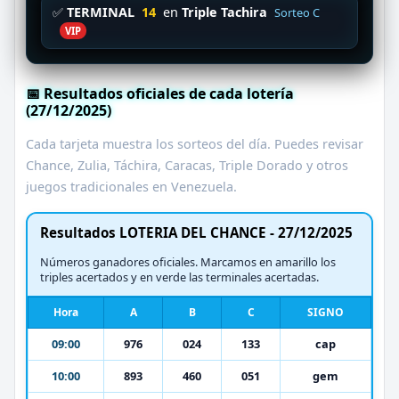
✅
TERMINAL
14
en
Triple Tachira
Sorteo C
VIP
📅 Resultados oficiales de cada lotería
(27/12/2025)
Cada tarjeta muestra los sorteos del día. Puedes revisar
Chance, Zulia, Táchira, Caracas, Triple Dorado y otros
juegos tradicionales en Venezuela.
Resultados LOTERIA DEL CHANCE - 27/12/2025
Números ganadores oficiales. Marcamos en amarillo los
triples acertados y en verde las terminales acertadas.
Hora
A
B
C
SIGNO
09:00
976
024
133
cap
10:00
893
460
051
gem