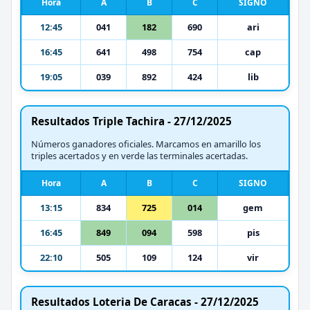
Hora
A
B
C
SIGNO
12:45
041
182
690
ari
16:45
641
498
754
cap
19:05
039
892
424
lib
Resultados Triple Tachira - 27/12/2025
Números ganadores oficiales. Marcamos en amarillo los
triples acertados y en verde las terminales acertadas.
Hora
A
B
C
SIGNO
13:15
834
725
014
gem
16:45
849
094
598
pis
22:10
505
109
124
vir
Resultados Loteria De Caracas - 27/12/2025