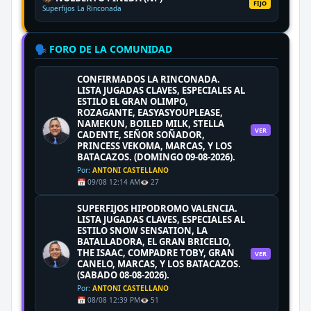
FIJO
Superfijos La Rinconada
🗣️ FORO DE LA COMUNIDAD
CONFIRMADOS LA RINCONADA.
LISTA JUGADAS CLAVES, ESPECIALES AL
ESTILO EL GRAN OLIMPO,
ROZAGANTE, EASYASYOUPLEASE,
NAMEKUN, BOILED MILK, STELLA
VER
CADENTE, SEÑOR SOÑADOR,
PRINCESS VEKOMA, MARCAS, Y LOS
BATACAZOS. (DOMINGO 09-08-2026).
Por:
ANTONI CASTELLANO
📅 09/08 12:14 AM
👁️ 27
SUPERFIJOS HIPODROMO VALENCIA.
LISTA JUGADAS CLAVES, ESPECIALES AL
ESTILO SNOW SENSATION, LA
BATALLADORA, EL GRAN BRICELIO,
THE ISAAC, COMPADRE TOBY, GRAN
VER
CANELO, MARCAS, Y LOS BATACAZOS.
(SABADO 08-08-2026).
Por:
ANTONI CASTELLANO
📅 08/08 12:39 PM
👁️ 51