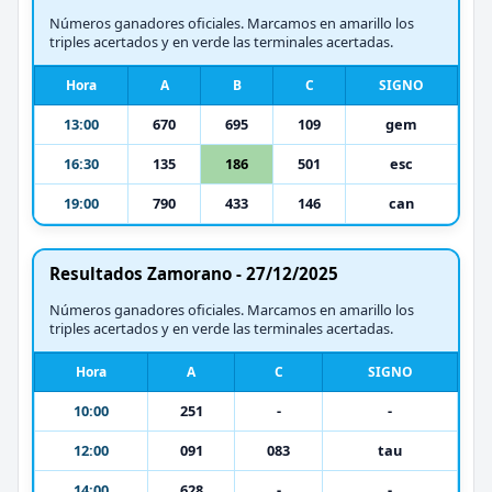
Números ganadores oficiales. Marcamos en amarillo los
triples acertados y en verde las terminales acertadas.
Hora
A
B
C
SIGNO
13:00
670
695
109
gem
16:30
135
186
501
esc
19:00
790
433
146
can
Resultados Zamorano - 27/12/2025
Números ganadores oficiales. Marcamos en amarillo los
triples acertados y en verde las terminales acertadas.
Hora
A
C
SIGNO
10:00
251
-
-
12:00
091
083
tau
14:00
628
-
-