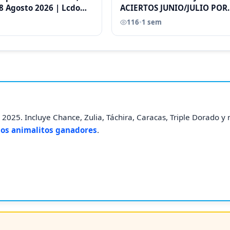
8 Agosto 2026 | Lcdo
ACIERTOS JUNIO/JULIO POR
astellano |
ANTONI CASTELLANO
116
•
1 sem
2025. Incluye Chance, Zulia, Táchira, Caracas, Triple Dorado y
los animalitos ganadores
.