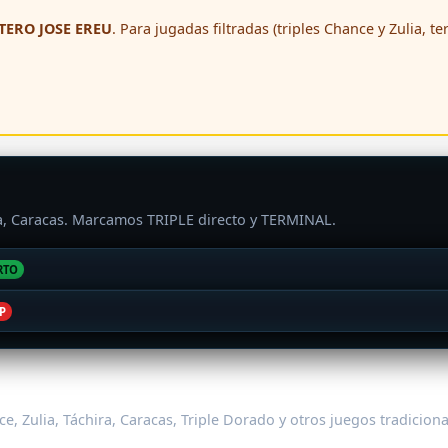
ERO JOSE EREU
. Para jugadas filtradas (triples Chance y Zulia, t
ra, Caracas. Marcamos TRIPLE directo y TERMINAL.
RTO
P
e, Zulia, Táchira, Caracas, Triple Dorado y otros juegos tradicion