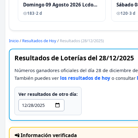
Domingo 09 Agosto 2026 Lcdo
Sábado 0
Antoni Castellano
Antoni C
183
•
2 d
120
•
3 d
Inicio
/
Resultados de Hoy
/
Resultados (28/12/2025)
Resultados de Loterías del 28/12/2025
Números ganadores oficiales del día 28 de diciembre de 
También puedes ver
los resultados de hoy
o consultar
Ver resultados de otro día:
📲 Información verificada