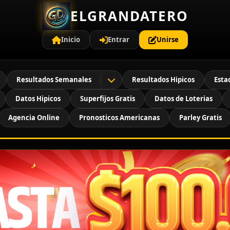
ELGRANDATERO
Inicio
Entrar
Unirse
Resultados Semanales
Resultados Hipicos
Esta
Datos Hipicos
Superfijos Gratis
Datos de Loterias
Agencia Online
Pronosticos Americanas
Parley Gratis