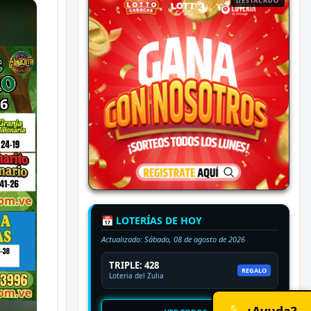
DESTACADO
📅 LOTERÍAS DE HOY
Actualizado:
Sábado, 08 de agosto de 2026
TRIPLE: 428
REGALO
Loteria del Zulia
💡 ¿Ayuda?