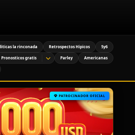
diticas la rinconada
Retrospectos Hipicos
5y6
Pronosticos gratis
Parley
Americanas
PATROCINADOR OFICIAL