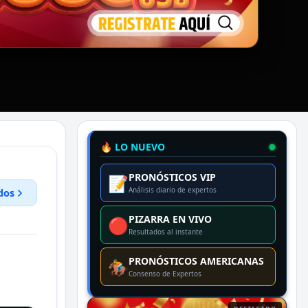
🔥 LO NUEVO
PRONÓSTICOS VIP
📝
Análisis diario de expertos
dos
PIZARRA EN VIVO
🔴
Resultados al instante
PRONÓSTICOS AMERICANAS
🏇
Consenso de Expertos