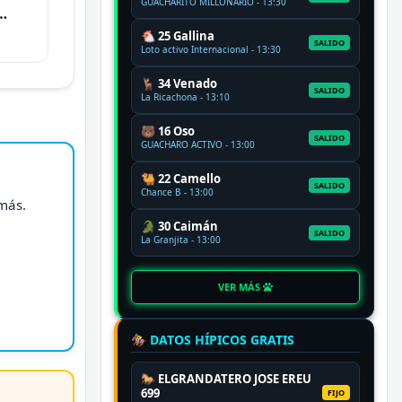
GUACHARITO MILLONARIO - 13:30
🐔 25 Gallina
SALIDO
Loto activo Internacional - 13:30
🦌 34 Venado
SALIDO
La Ricachona - 13:10
🐻 16 Oso
SALIDO
GUACHARO ACTIVO - 13:00
🐫 22 Camello
SALIDO
Chance B - 13:00
 más.
🐊 30 Caimán
SALIDO
La Granjita - 13:00
VER MÁS
🏇 DATOS HÍPICOS GRATIS
🐎 ELGRANDATERO JOSE EREU
699
FIJO