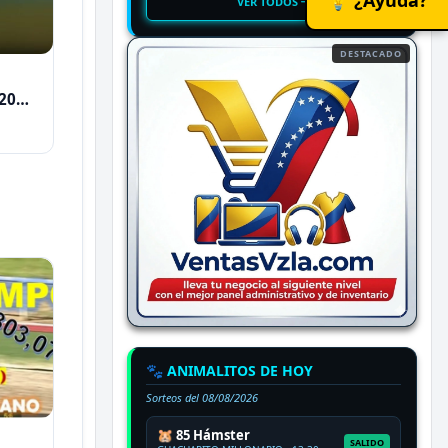
VER TODOS
DESTACADO
2026
🐾 ANIMALITOS DE HOY
Sorteos del
08/08/2026
🐹 85 Hámster
SALIDO