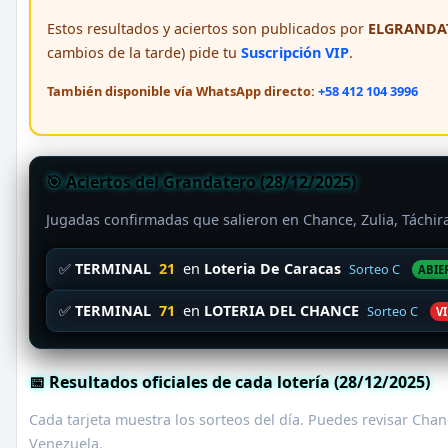
Estos resultados y aciertos son publicados por
ELGRANDAT
cambios de la tarde) pide tu
Suscripción VIP
.
También disponible vía WhatsApp directo:
+58 412 104 3996
🎯 Aciertos del Grandatero (28/12/2025)
Jugadas confirmadas que salieron en Chance, Zulia, Táchi
✅
TERMINAL
21
en
Loteria De Caracas
Sorteo C
ABIE
✅
TERMINAL
71
en
LOTERIA DEL CHANCE
Sorteo C
VI
📅 Resultados oficiales de cada lotería (28/12/2025)
Cada tarjeta muestra los sorteos del día. Puedes revisar Chanc
Venezuela.