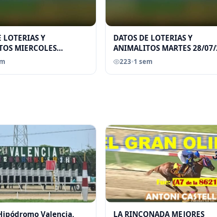
 LOTERIAS Y
DATOS DE LOTERIAS Y
TOS MIERCOLES
ANIMALITOS MARTES 28/07/
026 ELGRANDATERO JOSE
ELGRANDATERO JOSE EREU
em
223
•
1 sem
 Hipódromo Valencia,
LA RINCONADA MEJORES