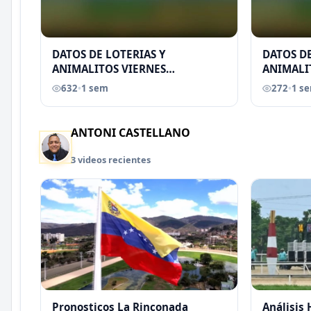
DATOS DE LOTERIAS Y
DATOS DE
ANIMALITOS VIERNES
ANIMALI
31/07/2026
29/07/2
632
•
1 sem
272
•
1 s
EREU
ANTONI CASTELLANO
3 videos recientes
Pronosticos La Rinconada
Análisis