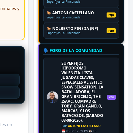
Superfijos La Rinconada
erminales y
🐎 ANTONI CASTELLANO
FIJO
Superfijos La Rinconada
🐎 NOLBERTO PINEDA (NP)
FIJO
Superfijos La Rinconada
🗣️ FORO DE LA COMUNIDAD
SUPERFIJOS
HIPODROMO
VALENCIA. LISTA
JUGADAS CLAVES,
ESPECIALES AL ESTILO
SNOW SENSATION, LA
BATALLADORA, EL
GRAN BRICELIO, THE
VER
ISAAC, COMPADRE
TOBY, GRAN CANELO,
MARCAS, Y LOS
BATACAZOS. (SABADO
08-08-2026).
ales en
Por:
ANTONI CASTELLANO
📅 08/08 12:39 PM
👁️ 18