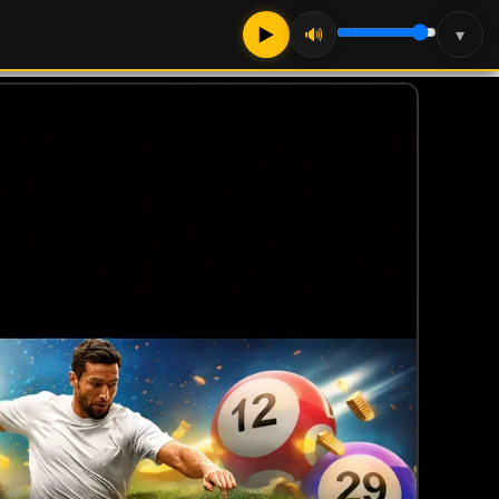
▶
🔊
▾