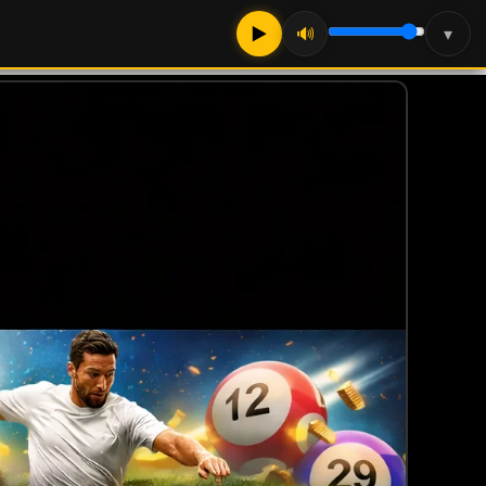
▶
🔊
▾