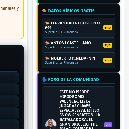
erminales y
🏇 DATOS HÍPICOS GRATIS
🐎 ELGRANDATERO JOSE EREU
699
FIJO
Superfijos La Rinconada
🐎 ANTONI CASTELLANO
FIJO
Superfijos La Rinconada
🐎 NOLBERTO PINEDA (NP)
FIJO
Superfijos La Rinconada
🗣️ FORO DE LA COMUNIDAD
ESTE NO PIERDE
HIPODROMO
VALENCIA. LISTA
JUGADAS CLAVES,
ESPECIALES AL ESTILO
SNOW SENSATION, LA
BATALLADORA, EL
GRAN BRICELIO, THE
VER
ISAAC, COMPADRE