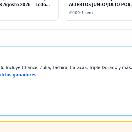
8 Agosto 2026 | Lcdo
ACIERTOS JUNIO/JULIO POR
astellano |
ANTONI CASTELLANO
109
•
1 sem
. Incluye Chance, Zulia, Táchira, Caracas, Triple Dorado y más
alitos ganadores
.