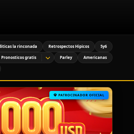
diticas la rinconada
Retrospectos Hipicos
5y6
Pronosticos gratis
Parley
Americanas
PATROCINADOR OFICIAL