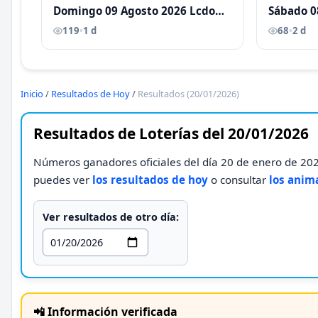
Domingo 09 Agosto 2026 Lcdo
Sábado 0
Antoni Castellano
Antoni C
119
•
1 d
68
•
2 d
Inicio
/
Resultados de Hoy
/
Resultados (20/01/2026)
Resultados de Loterías del 20/01/2026
Números ganadores oficiales del día 20 de enero de 2026
puedes ver
los resultados de hoy
o consultar
los anim
Ver resultados de otro día:
📲 Información verificada