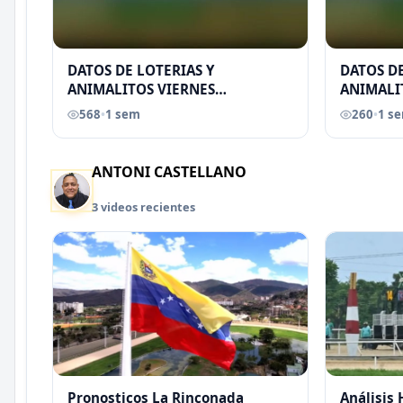
DATOS DE LOTERIAS Y
DATOS DE
ANIMALITOS VIERNES
ANIMALI
31/07/2026
29/07/2
568
•
1 sem
260
•
1 s
EREU
ANTONI CASTELLANO
3 videos recientes
Pronosticos La Rinconada
Análisis