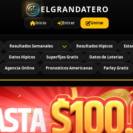
ELGRANDATERO
Inicio
Entrar
Unirse
Resultados Semanales
Resultados Hipicos
Esta
Datos Hipicos
Superfijos Gratis
Datos de Loterias
Agencia Online
Pronosticos Americanas
Parley Gratis