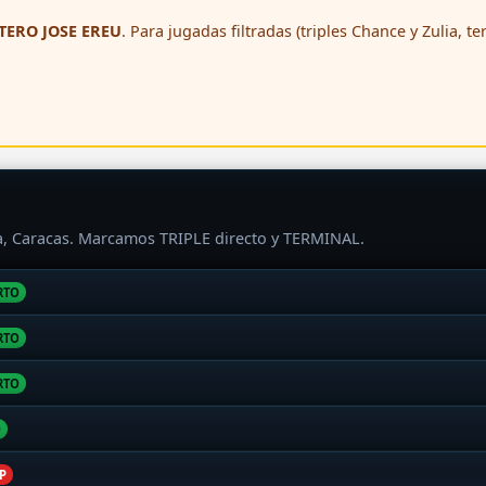
ERO JOSE EREU
. Para jugadas filtradas (triples Chance y Zulia, t
ra, Caracas. Marcamos TRIPLE directo y TERMINAL.
RTO
RTO
RTO
O
P