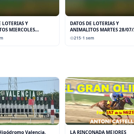
 LOTERIAS Y
DATOS DE LOTERIAS Y
TOS MIERCOLES
ANIMALITOS MARTES 28/07/
026 ELGRANDATERO JOSE
ELGRANDATERO JOSE EREU
em
215
•
1 sem
 Hipódromo Valencia,
LA RINCONADA MEJORES