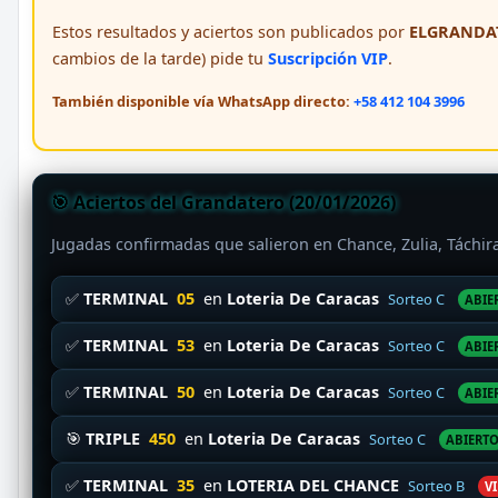
Estos resultados y aciertos son publicados por
ELGRANDAT
cambios de la tarde) pide tu
Suscripción VIP
.
También disponible vía WhatsApp directo:
+58 412 104 3996
🎯 Aciertos del Grandatero (20/01/2026)
Jugadas confirmadas que salieron en Chance, Zulia, Táchi
✅
TERMINAL
05
en
Loteria De Caracas
Sorteo C
ABIE
✅
TERMINAL
53
en
Loteria De Caracas
Sorteo C
ABIE
✅
TERMINAL
50
en
Loteria De Caracas
Sorteo C
ABIE
🎯
TRIPLE
450
en
Loteria De Caracas
Sorteo C
ABIERT
✅
TERMINAL
35
en
LOTERIA DEL CHANCE
Sorteo B
VI