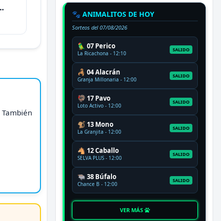
🐾 ANIMALITOS DE HOY
Sorteos del
07/08/2026
🦜 07 Perico
SALIDO
La Ricachona - 12:10
🦂 04 Alacrán
SALIDO
Granja Millonaria - 12:00
🦃 17 Pavo
SALIDO
Loto Activo - 12:00
. También
🐒 13 Mono
SALIDO
La Granjita - 12:00
🐴 12 Caballo
SALIDO
SELVA PLUS - 12:00
🐃 38 Búfalo
SALIDO
Chance B - 12:00
VER MÁS