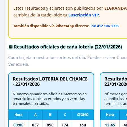
Estos resultados y aciertos son publicados por
ELGRANDAT
cambios de la tarde) pide tu
Suscripción VIP
.
También disponible vía WhatsApp directo:
+58 412 104 3996
📅 Resultados oficiales de cada lotería (22/01/2026)
Cada tarjeta muestra los sorteos del día. Puedes revisar Chanc
Venezuela.
Resultados LOTERIA DEL CHANCE
Resultados
- 22/01/2026
22/01/202
Números ganadores oficiales. Marcamos en
Números gana
amarillo los triples acertados y en verde las
amarillo los t
terminales acertadas.
terminales ac
Hora
A
B
C
SIGNO
Hora
09:00
037
850
174
tau
12:45
4