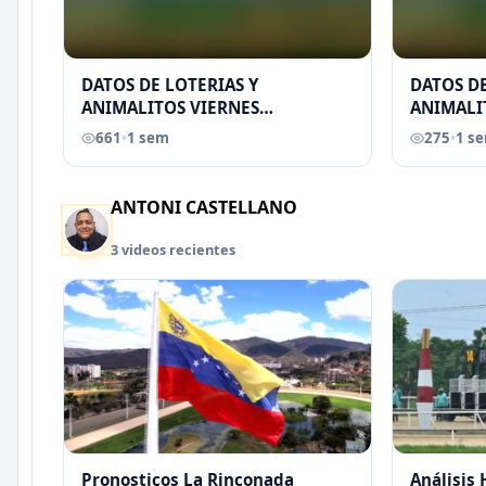
DATOS DE LOTERIAS Y
DATOS DE
ANIMALITOS VIERNES
ANIMALI
31/07/2026
29/07/2
661
•
1 sem
275
•
1 s
EREU
ANTONI CASTELLANO
3 videos recientes
Pronosticos La Rinconada
Análisis