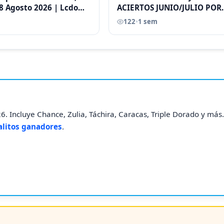
8 Agosto 2026 | Lcdo
ACIERTOS JUNIO/JULIO POR
astellano |
ANTONI CASTELLANO
122
•
1 sem
. Incluye Chance, Zulia, Táchira, Caracas, Triple Dorado y más
alitos ganadores
.