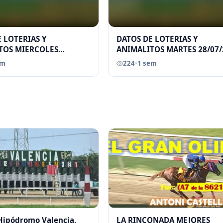
 LOTERIAS Y
DATOS DE LOTERIAS Y
TOS MIERCOLES
ANIMALITOS MARTES 28/07/
026 ELGRANDATERO JOSE
ELGRANDATERO JOSE EREU
em
224
•
1 sem
 Hipódromo Valencia,
LA RINCONADA MEJORES