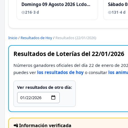
Domingo 09 Agosto 2026 Lcdo
Sábado 0
Antoni Castellano
Antoni C
216
•
3 d
131
•
4 d
Inicio
/
Resultados de Hoy
/
Resultados (22/01/2026)
Resultados de Loterías del 22/01/2026
Números ganadores oficiales del día 22 de enero de 2026
puedes ver
los resultados de hoy
o consultar
los anim
Ver resultados de otro día:
📲 Información verificada