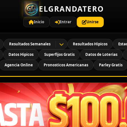
ELGRANDATERO
Inicio
Entrar
Unirse
Resultados Semanales
Resultados Hipicos
Esta
Datos Hipicos
Superfijos Gratis
Datos de Loterias
Agencia Online
Pronosticos Americanas
Parley Gratis