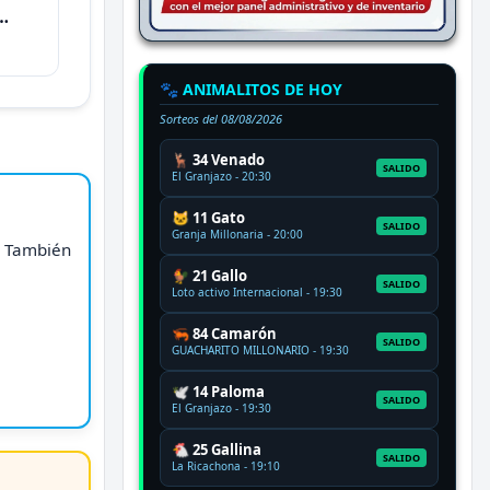
🐾 ANIMALITOS DE HOY
Sorteos del
08/08/2026
🦌 34 Venado
SALIDO
El Granjazo - 20:30
🐱 11 Gato
SALIDO
Granja Millonaria - 20:00
. También
🐓 21 Gallo
SALIDO
Loto activo Internacional - 19:30
🦐 84 Camarón
SALIDO
GUACHARITO MILLONARIO - 19:30
🕊️ 14 Paloma
SALIDO
El Granjazo - 19:30
🐔 25 Gallina
SALIDO
La Ricachona - 19:10