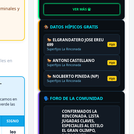
erminales y
VER MÁS
🏇 DATOS HÍPICOS GRATIS
🐎 ELGRANDATERO JOSE EREU
699
FIJO
Superfijos La Rinconada
ales en
🐎 ANTONI CASTELLANO
FIJO
Superfijos La Rinconada
🐎 NOLBERTO PINEDA (NP)
FIJO
Superfijos La Rinconada
-
🗣️ FORO DE LA COMUNIDAD
rcamos en
verde las
CONFIRMADOS LA
RINCONADA. LISTA
JUGADAS CLAVES,
SIGNO
ESPECIALES AL ESTILO
EL GRAN OLIMPO,
leo