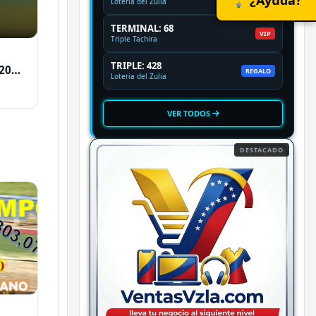
Loteria del Zulia
TERMINAL: 68
VIP
Triple Tachira
TRIPLE: 428
2026
REGALO
Loteria del Zulia
VER TODOS
DESTACADO