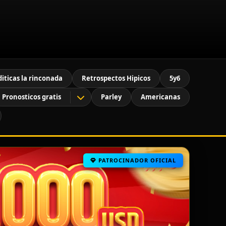
diticas la rinconada
Retrospectos Hipicos
5y6
Pronosticos gratis
Parley
Americanas
PATROCINADOR OFICIAL