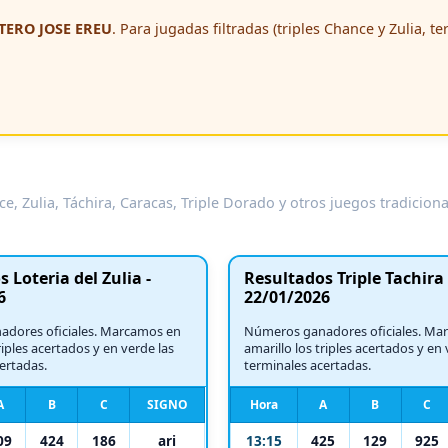
ERO JOSE EREU
. Para jugadas filtradas (triples Chance y Zulia, t
e, Zulia, Táchira, Caracas, Triple Dorado y otros juegos tradicion
 Loteria del Zulia -
Resultados Triple Tachira 
6
22/01/2026
dores oficiales. Marcamos en
Números ganadores oficiales. Ma
riples acertados y en verde las
amarillo los triples acertados y en 
ertadas.
terminales acertadas.
A
B
C
SIGNO
Hora
A
B
C
09
424
186
ari
13:15
425
129
925