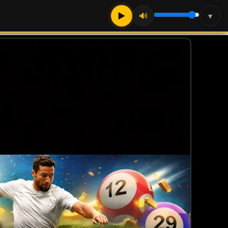
▶
🔊
▾