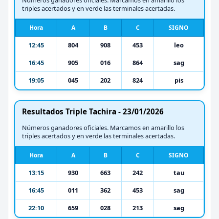
triples acertados y en verde las terminales acertadas.
Hora
A
B
C
SIGNO
12:45
804
908
453
leo
16:45
905
016
864
sag
19:05
045
202
824
pis
Resultados Triple Tachira - 23/01/2026
Números ganadores oficiales. Marcamos en amarillo los
triples acertados y en verde las terminales acertadas.
Hora
A
B
C
SIGNO
13:15
930
663
242
tau
16:45
011
362
453
sag
22:10
659
028
213
sag