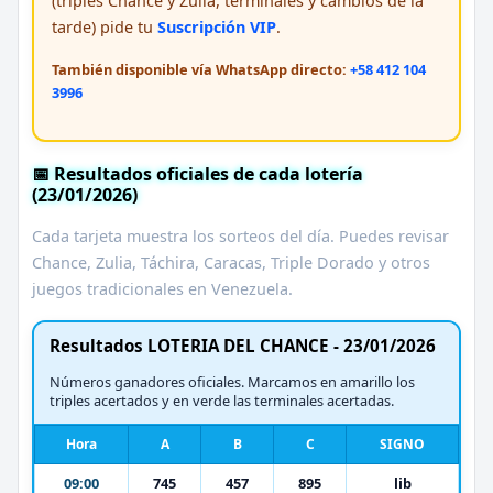
(triples Chance y Zulia, terminales y cambios de la
tarde) pide tu
Suscripción VIP
.
También disponible vía WhatsApp directo:
+58 412 104
3996
📅 Resultados oficiales de cada lotería
(23/01/2026)
Cada tarjeta muestra los sorteos del día. Puedes revisar
Chance, Zulia, Táchira, Caracas, Triple Dorado y otros
juegos tradicionales en Venezuela.
Resultados LOTERIA DEL CHANCE - 23/01/2026
Números ganadores oficiales. Marcamos en amarillo los
triples acertados y en verde las terminales acertadas.
Hora
A
B
C
SIGNO
09:00
745
457
895
lib