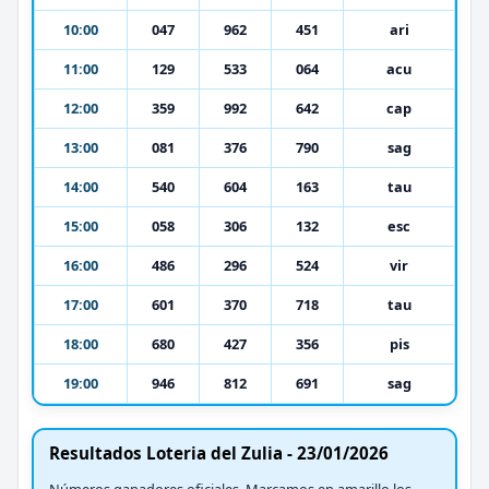
10:00
047
962
451
ari
11:00
129
533
064
acu
12:00
359
992
642
cap
13:00
081
376
790
sag
14:00
540
604
163
tau
15:00
058
306
132
esc
16:00
486
296
524
vir
17:00
601
370
718
tau
18:00
680
427
356
pis
19:00
946
812
691
sag
Resultados Loteria del Zulia - 23/01/2026
Números ganadores oficiales. Marcamos en amarillo los