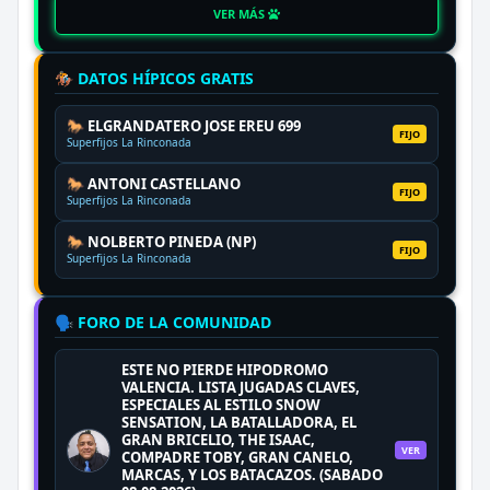
VER MÁS
🏇 DATOS HÍPICOS GRATIS
🐎 ELGRANDATERO JOSE EREU 699
FIJO
Superfijos La Rinconada
🐎 ANTONI CASTELLANO
FIJO
Superfijos La Rinconada
🐎 NOLBERTO PINEDA (NP)
FIJO
Superfijos La Rinconada
🗣️ FORO DE LA COMUNIDAD
ESTE NO PIERDE HIPODROMO
VALENCIA. LISTA JUGADAS CLAVES,
ESPECIALES AL ESTILO SNOW
SENSATION, LA BATALLADORA, EL
GRAN BRICELIO, THE ISAAC,
VER
COMPADRE TOBY, GRAN CANELO,
MARCAS, Y LOS BATACAZOS. (SABADO