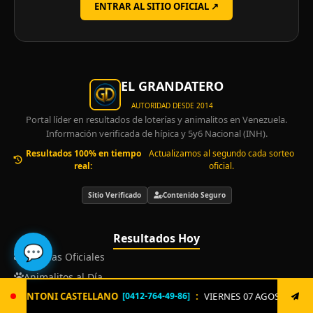
ENTRAR AL SITIO OFICIAL ↗
EL GRANDATERO
AUTORIDAD DESDE 2014
Portal líder en resultados de loterías y animalitos en Venezuela.
Información verificada de hípica y 5y6 Nacional (INH).
Resultados 100% en tiempo
Actualizamos al segundo cada sorteo
real:
oficial.
Sitio Verificado
Contenido Seguro
Resultados Hoy
💬
Loterías Oficiales
Animalitos al Día
O
:
VIERNES 07 AGOSTO. Envía ya: LOTERIA al 8621 un sol
[0412-764-49-86]
Hipismo y 5y6