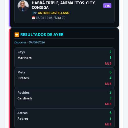
HABRÁ TRIPLE, ANIMALITOS. CLI Y
VER
CONSIGA
Por:
ANTONI CASTELLANO
📅 06/08 12:08 PM
👁️ 70
⏪ RESULTADOS DE AYER
Deportes -
07/08/2026
Rays
2
Mariners
1
MLB
Mets
6
Pirates
4
MLB
Rockies
2
Cardinals
3
MLB
Astros
6
Padres
3
MLB