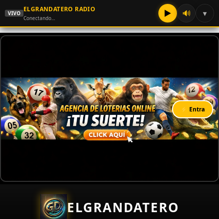
ELGRANDATERO RADIO
▶
🔊
▾
VIVO
Conectando…
⚡ Entra
ELGRANDATERO