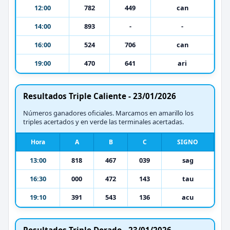
12:00
782
449
can
14:00
893
-
-
16:00
524
706
can
19:00
470
641
ari
Resultados Triple Caliente - 23/01/2026
Números ganadores oficiales. Marcamos en amarillo los
triples acertados y en verde las terminales acertadas.
Hora
A
B
C
SIGNO
13:00
818
467
039
sag
16:30
000
472
143
tau
19:10
391
543
136
acu
Resultados Triple Dorado - 23/01/2026