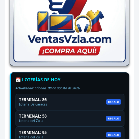
📅 LOTERÍAS DE HOY
Actualizado:
Sábado, 08 de agosto de 2026
TERMINAL: 86
REGALO
Loteria De Caracas
TERMINAL: 58
REGALO
Loteria del Zulia
TERMINAL: 95
REGALO
Loteria del Zulia