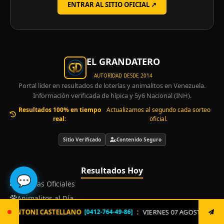
ENTRAR AL SITIO OFICIAL ↗
EL GRANDATERO
AUTORIDAD DESDE 2014
Portal líder en resultados de loterías y animalitos en Venezuela.
Información verificada de hípica y 5y6 Nacional (INH).
Resultados 100% en tiempo
Actualizamos al segundo cada sorteo
real:
oficial.
Sitio Verificado
Contenido Seguro
Resultados Hoy
💬
Loterías Oficiales
Animalitos al Día
:
VIERNES 07 AGOSTO. Envía ya: LOTERIA al 8621 un solo t
0412-764-49-86]
Hipismo y 5y6