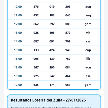
10:00
876
019
203
acu
11:00
452
182
045
sag
12:00
862
292
085
gem
13:00
928
405
579
vir
14:00
687
091
709
esc
15:00
133
424
940
cap
16:00
995
139
757
lib
17:00
567
290
084
acu
18:00
725
542
464
esc
19:00
635
174
951
gem
Resultados Loteria del Zulia - 27/01/2026
Números ganadores oficiales. Marcamos en amarillo los