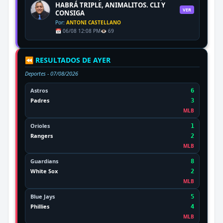
HABRÁ TRIPLE, ANIMALITOS. CLI Y
VER
CONSIGA
Por:
ANTONI CASTELLANO
📅 06/08 12:08 PM
👁️ 69
⏪ RESULTADOS DE AYER
Deportes -
07/08/2026
Astros
6
Padres
3
MLB
Orioles
1
Rangers
2
MLB
Guardians
8
White Sox
2
MLB
Blue Jays
5
Phillies
4
MLB