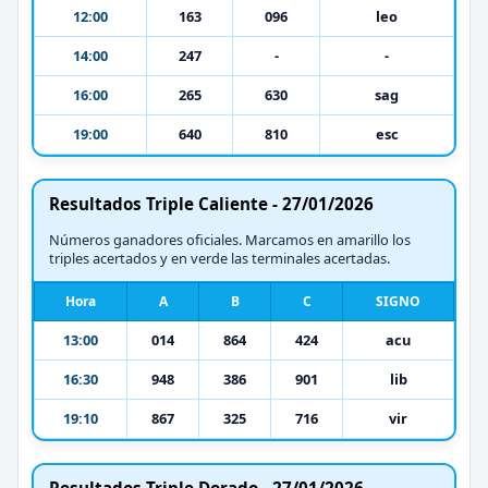
12:00
163
096
leo
14:00
247
-
-
16:00
265
630
sag
19:00
640
810
esc
Resultados Triple Caliente - 27/01/2026
Números ganadores oficiales. Marcamos en amarillo los
triples acertados y en verde las terminales acertadas.
Hora
A
B
C
SIGNO
13:00
014
864
424
acu
16:30
948
386
901
lib
19:10
867
325
716
vir
Resultados Triple Dorado - 27/01/2026