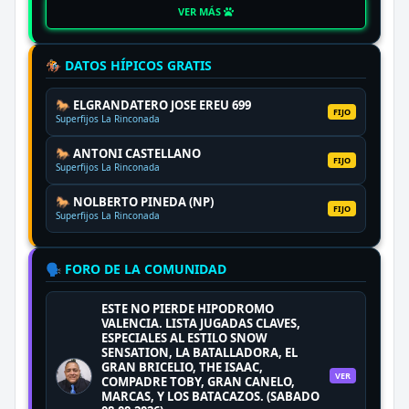
VER MÁS
🏇 DATOS HÍPICOS GRATIS
🐎 ELGRANDATERO JOSE EREU 699
FIJO
Superfijos La Rinconada
🐎 ANTONI CASTELLANO
FIJO
Superfijos La Rinconada
🐎 NOLBERTO PINEDA (NP)
FIJO
Superfijos La Rinconada
🗣️ FORO DE LA COMUNIDAD
ESTE NO PIERDE HIPODROMO
VALENCIA. LISTA JUGADAS CLAVES,
ESPECIALES AL ESTILO SNOW
SENSATION, LA BATALLADORA, EL
GRAN BRICELIO, THE ISAAC,
VER
COMPADRE TOBY, GRAN CANELO,
MARCAS, Y LOS BATACAZOS. (SABADO