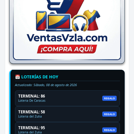
📅 LOTERÍAS DE HOY
Actualizado:
Sábado, 08 de agosto de 2026
TERMINAL: 86
REGALO
Loteria De Caracas
TERMINAL: 58
REGALO
Loteria del Zulia
TERMINAL: 95
REGALO
Loteria del Zulia