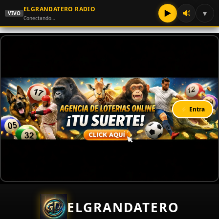
ELGRANDATERO RADIO
▶
🔊
▾
VIVO
Conectando…
⚡ Entra
ELGRANDATERO