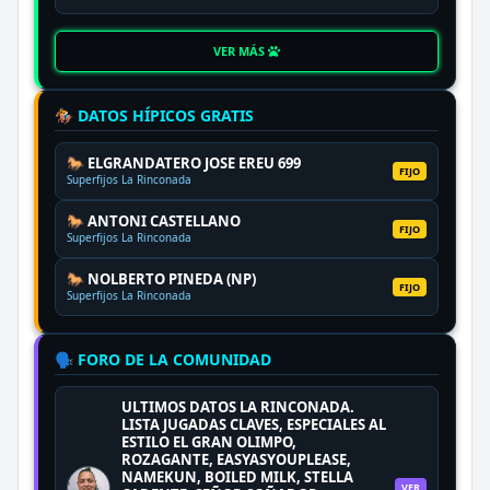
VER MÁS
🏇 DATOS HÍPICOS GRATIS
🐎 ELGRANDATERO JOSE EREU 699
FIJO
Superfijos La Rinconada
🐎 ANTONI CASTELLANO
FIJO
Superfijos La Rinconada
🐎 NOLBERTO PINEDA (NP)
FIJO
Superfijos La Rinconada
🗣️ FORO DE LA COMUNIDAD
ULTIMOS DATOS LA RINCONADA.
LISTA JUGADAS CLAVES, ESPECIALES AL
ESTILO EL GRAN OLIMPO,
ROZAGANTE, EASYASYOUPLEASE,
NAMEKUN, BOILED MILK, STELLA
VER