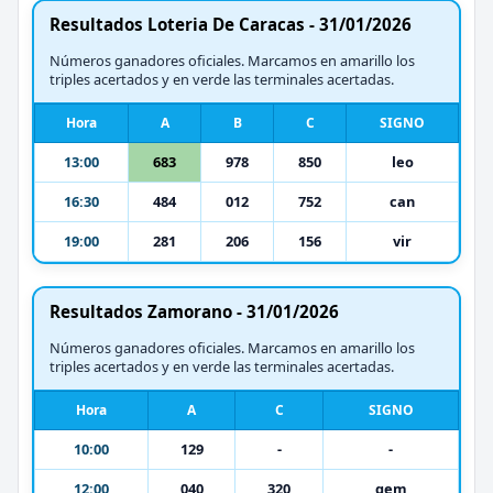
Resultados Loteria De Caracas - 31/01/2026
Números ganadores oficiales. Marcamos en amarillo los
triples acertados y en verde las terminales acertadas.
Hora
A
B
C
SIGNO
13:00
683
978
850
leo
16:30
484
012
752
can
19:00
281
206
156
vir
Resultados Zamorano - 31/01/2026
Números ganadores oficiales. Marcamos en amarillo los
triples acertados y en verde las terminales acertadas.
Hora
A
C
SIGNO
10:00
129
-
-
12:00
040
320
gem