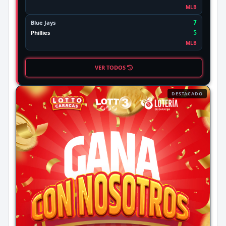
MLB
Blue Jays
7
Phillies
5
MLB
VER TODOS
DESTACADO