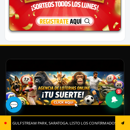
2
🔔
💬
OGA. LISTO LOS CONFIRMADOS, JUGADAS CLAVES Y EL GRAN CIERRE. 04
PATROCINADOR DESTACADO
VERIFICADO