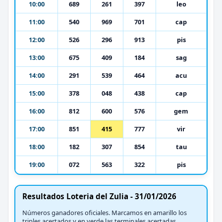
10:00
689
261
397
leo
11:00
540
969
701
cap
12:00
526
296
913
pis
13:00
675
409
184
sag
14:00
291
539
464
acu
15:00
378
048
438
cap
16:00
812
600
576
gem
17:00
851
415
777
vir
18:00
182
307
854
tau
19:00
072
563
322
pis
Resultados Loteria del Zulia - 31/01/2026
Números ganadores oficiales. Marcamos en amarillo los
triples acertados y en verde las terminales acertadas.