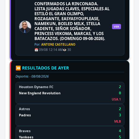
CONFIRMADOS LA RINCONADA.
LISTA JUGADAS CLAVES, ESPECIALES AL
ESTILO EL GRAN OLIMPO,
ROZAGANTE, EASYASYOUPLEASE,
NAMEKUN, BOILED MILK, STELLA
VER
CADENTE, SEÑOR SOÑADOR,
PRINCESS VEKOMA, MARCAS, Y LOS
BATACAZOS. (DOMINGO 09-08-2026).
Por:
ANTONI CASTELLANO
📅 09/08 12:14 AM
👁️ 30
⏪ RESULTADOS DE AYER
Deportes -
08/08/2026
Houston Dynamo FC
2
New England Revolution
0
USA.1
Astros
2
Padres
3
MLB
Braves
4
Yankees
5