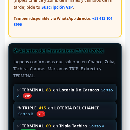
(triples Chance y Zulia, terminales y cambios de la
tarde) pide tu
Suscripción VIP
.
También disponible vía WhatsApp directo:
+58 412 104
3996
🎯 Aciertos del Grandatero (31/01/2026)
Jugadas confirmadas que salieron en Chance, Zulia,
Táchira, Caracas. Marcamos TRIPLE directo y
TERMINAL.
✅
TERMINAL
83
en
Loteria De Caracas
Sorteo
A
VIP
🎯
TRIPLE
415
en
LOTERIA DEL CHANCE
Sorteo B
VIP
✅
TERMINAL
09
en
Triple Tachira
Sorteo A