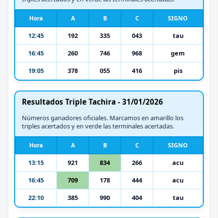
Hora
A
B
C
SIGNO
12:45
192
335
043
tau
16:45
260
746
968
gem
19:05
378
055
416
pis
Resultados Triple Tachira - 31/01/2026
Números ganadores oficiales. Marcamos en amarillo los
triples acertados y en verde las terminales acertadas.
Hora
A
B
C
SIGNO
13:15
921
834
266
acu
16:45
709
178
444
acu
22:10
385
990
404
tau