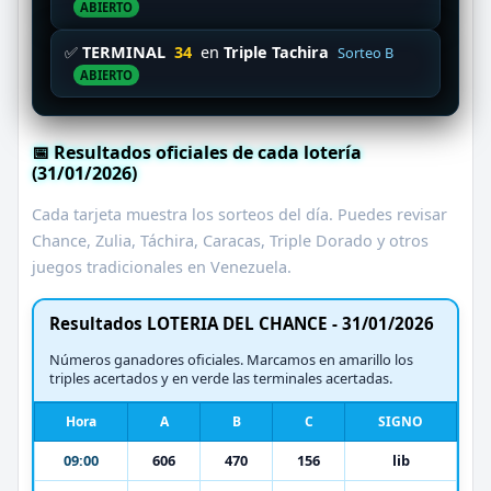
ABIERTO
✅
TERMINAL
34
en
Triple Tachira
Sorteo B
ABIERTO
📅 Resultados oficiales de cada lotería
(31/01/2026)
Cada tarjeta muestra los sorteos del día. Puedes revisar
Chance, Zulia, Táchira, Caracas, Triple Dorado y otros
juegos tradicionales en Venezuela.
Resultados LOTERIA DEL CHANCE - 31/01/2026
Números ganadores oficiales. Marcamos en amarillo los
triples acertados y en verde las terminales acertadas.
Hora
A
B
C
SIGNO
09:00
606
470
156
lib