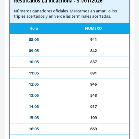
Resultados La Ricachona - 31/01/2026
Números ganadores oficiales. Marcamos en amarillo los
triples acertados y en verde las terminales acertadas.
Hora
NUMERO
08:05
941
09:05
842
10:05
837
11:05
891
12:05
946
13:05
543
14:05
017
15:05
109
16:05
669