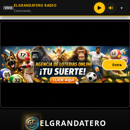
ELGRANDATERO RADIO
▶
🔊
▾
VIVO
Conectando…
⚡ Entra
ELGRANDATERO