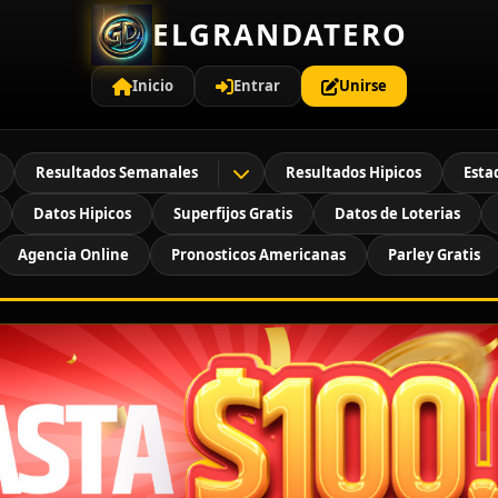
ELGRANDATERO
Inicio
Entrar
Unirse
Resultados Semanales
Resultados Hipicos
Esta
Datos Hipicos
Superfijos Gratis
Datos de Loterias
Agencia Online
Pronosticos Americanas
Parley Gratis