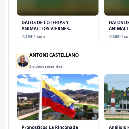
DATOS DE LOTERIAS Y
DATOS DE
ANIMALITOS VIERNES
ANIMALI
31/07/2026
29/07/2
594
•
1 sem
268
•
1 s
EREU
ANTONI CASTELLANO
3 videos recientes
Pronosticos La Rinconada
Análisis