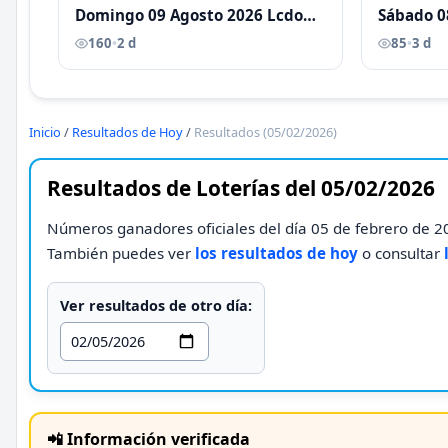
Domingo 09 Agosto 2026 Lcdo
Sábado 0
Antoni Castellano
Antoni C
160
•
2 d
85
•
3 d
Inicio
/
Resultados de Hoy
/
Resultados (05/02/2026)
Resultados de Loterías del 05/02/2026
Números ganadores oficiales del día 05 de febrero de 20
También puedes ver
los resultados de hoy
o consultar
Ver resultados de otro día:
📲 Información verificada