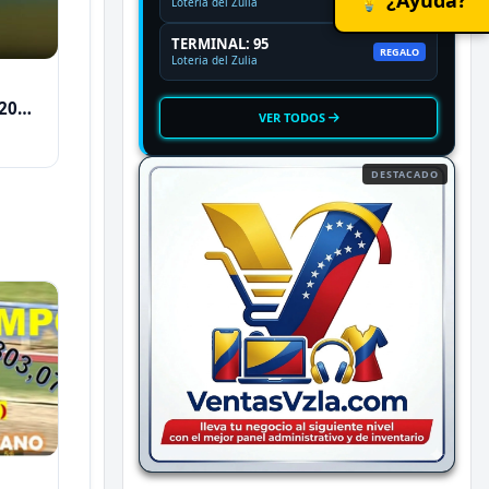
Loteria del Zulia
TERMINAL: 95
REGALO
Loteria del Zulia
2026
VER TODOS
DESTACADO