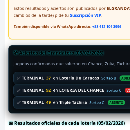
Estos resultados y aciertos son publicados por
ELGRANDAT
cambios de la tarde) pide tu
Suscripción VIP
.
También disponible vía WhatsApp directo:
+58 412 104 3996
🎯 Aciertos del Grandatero (05/02/2026)
Jugadas confirmadas que salieron en Chance, Zulia, Táchi
✅
TERMINAL
37
en
Loteria De Caracas
Sorteo B
ABIE
✅
TERMINAL
92
en
LOTERIA DEL CHANCE
Sorteo C
VI
✅
TERMINAL
49
en
Triple Tachira
Sorteo C
ABIERTO
📅 Resultados oficiales de cada lotería (05/02/2026)