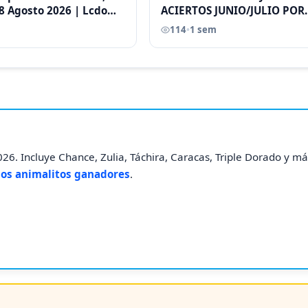
8 Agosto 2026 | Lcdo
ACIERTOS JUNIO/JULIO POR
astellano |
ANTONI CASTELLANO
114
•
1 sem
26. Incluye Chance, Zulia, Táchira, Caracas, Triple Dorado y má
los animalitos ganadores
.