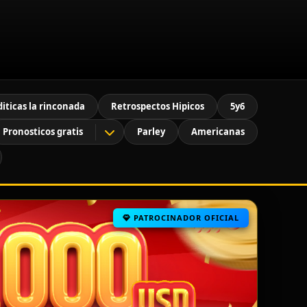
diticas la rinconada
Retrospectos Hipicos
5y6
Pronosticos gratis
Parley
Americanas
PATROCINADOR OFICIAL