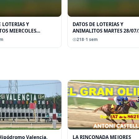
 LOTERIAS Y
DATOS DE LOTERIAS Y
TOS MIERCOLES
ANIMALITOS MARTES 28/07/
026 ELGRANDATERO JOSE
ELGRANDATERO JOSE EREU
em
218
•
1 sem
 Hipódromo Valencia,
LA RINCONADA MEJORES