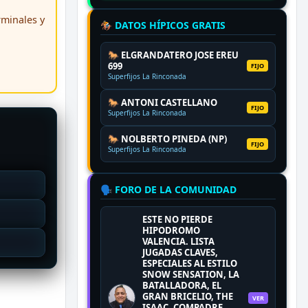
erminales y
🏇 DATOS HÍPICOS GRATIS
🐎 ELGRANDATERO JOSE EREU
699
FIJO
Superfijos La Rinconada
🐎 ANTONI CASTELLANO
FIJO
Superfijos La Rinconada
🐎 NOLBERTO PINEDA (NP)
FIJO
Superfijos La Rinconada
🗣️ FORO DE LA COMUNIDAD
ESTE NO PIERDE
HIPODROMO
VALENCIA. LISTA
JUGADAS CLAVES,
ESPECIALES AL ESTILO
SNOW SENSATION, LA
BATALLADORA, EL
GRAN BRICELIO, THE
VER
ISAAC, COMPADRE