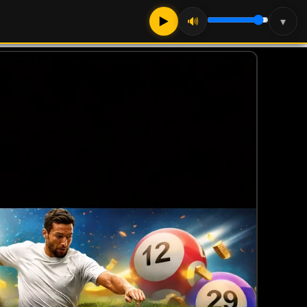
▶
🔊
▾