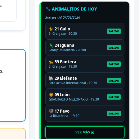
🐾 ANIMALITOS DE HOY
Sorteos del
07/08/2026
🐓 21 Gallo
SALIDO
El Granjazo - 20:30
🦎 24 Iguana
SALIDO
Granja Millonaria - 20:00
🐆 59 Pantera
SALIDO
El Granjazo - 19:30
s.
🐘 29 Elefante
SALIDO
Loto activo Internacional - 19:30
🦁 05 León
SALIDO
GUACHARITO MILLONARIO - 19:30
🦃 17 Pavo
SALIDO
La Ricachona - 19:10
VER MÁS