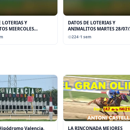
 LOTERIAS Y
DATOS DE LOTERIAS Y
TOS MIERCOLES
ANIMALITOS MARTES 28/07/
026 ELGRANDATERO JOSE
ELGRANDATERO JOSE EREU
em
224
•
1 sem
 Hipódromo Valencia,
LA RINCONADA MEJORES