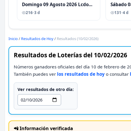
Domingo 09 Agosto 2026 Lcdo
Sábado 0
Antoni Castellano
Antoni C
216
•
3 d
131
•
4 d
Inicio
/
Resultados de Hoy
/
Resultados (10/02/2026)
Resultados de Loterías del 10/02/2026
Números ganadores oficiales del día 10 de febrero de 20
También puedes ver
los resultados de hoy
o consultar
Ver resultados de otro día:
📲 Información verificada