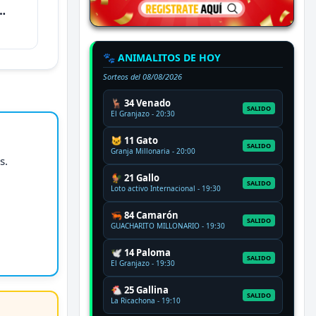
🐾 ANIMALITOS DE HOY
Sorteos del
08/08/2026
🦌 34 Venado
SALIDO
El Granjazo - 20:30
🐱 11 Gato
SALIDO
Granja Millonaria - 20:00
s.
🐓 21 Gallo
SALIDO
Loto activo Internacional - 19:30
🦐 84 Camarón
SALIDO
GUACHARITO MILLONARIO - 19:30
🕊️ 14 Paloma
SALIDO
El Granjazo - 19:30
🐔 25 Gallina
SALIDO
La Ricachona - 19:10