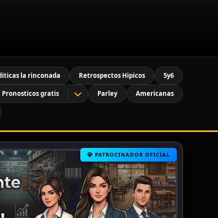
diticas la rinconada
Retrospectos Hipicos
5y6
Pronosticos gratis
Parley
Americanas
PATROCINADOR OFICIAL