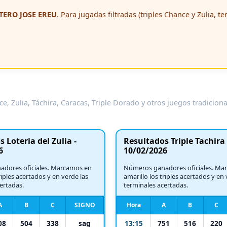
ERO JOSE EREU
. Para jugadas filtradas (triples Chance y Zulia, t
e, Zulia, Táchira, Caracas, Triple Dorado y otros juegos tradicion
 Loteria del Zulia -
Resultados Triple Tachira 
6
10/02/2026
dores oficiales. Marcamos en
Números ganadores oficiales. Ma
riples acertados y en verde las
amarillo los triples acertados y en 
ertadas.
terminales acertadas.
A
B
C
SIGNO
Hora
A
B
C
08
504
338
sag
13:15
751
516
220