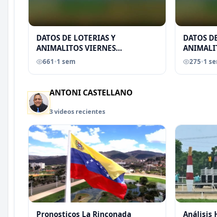
DATOS DE LOTERIAS Y
DATOS DE
ANIMALITOS VIERNES
ANIMALI
31/07/2026
29/07/2
661
•
1 sem
275
•
1 s
EREU
ANTONI CASTELLANO
3 videos recientes
Pronosticos La Rinconada
Análisis