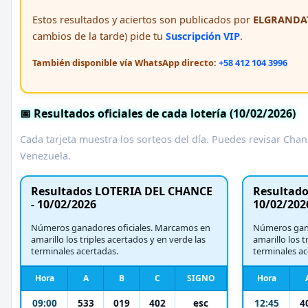
Estos resultados y aciertos son publicados por
ELGRANDAT
cambios de la tarde) pide tu
Suscripción VIP
.
También disponible vía WhatsApp directo:
+58 412 104 3996
📅 Resultados oficiales de cada lotería (10/02/2026)
Cada tarjeta muestra los sorteos del día. Puedes revisar Chanc
Venezuela.
Resultados LOTERIA DEL CHANCE
Resultados
- 10/02/2026
10/02/202
Números ganadores oficiales. Marcamos en
Números gana
amarillo los triples acertados y en verde las
amarillo los t
terminales acertadas.
terminales ac
Hora
A
B
C
SIGNO
Hora
09:00
533
019
402
esc
12:45
4