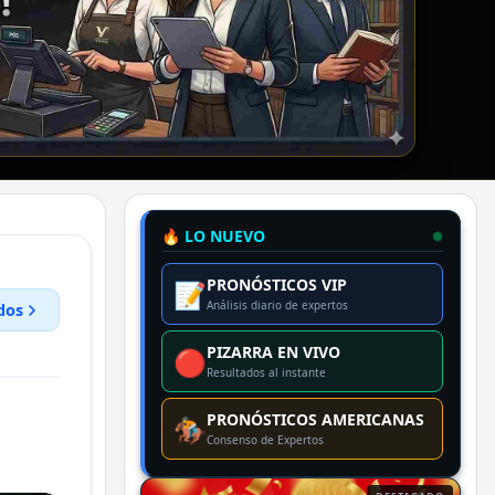
🔥 LO NUEVO
PRONÓSTICOS VIP
📝
Análisis diario de expertos
dos
PIZARRA EN VIVO
🔴
Resultados al instante
PRONÓSTICOS AMERICANAS
🏇
Consenso de Expertos