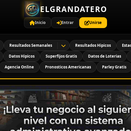
ELGRANDATERO
Inicio
Entrar
Unirse
Resultados Semanales
Resultados Hipicos
Esta
Datos Hipicos
Superfijos Gratis
Datos de Loterias
Agencia Online
Pronosticos Americanas
Parley Gratis