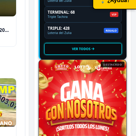
Loteria del Zulia
TERMINAL: 68
VIP
Triple Tachira
TRIPLE: 428
2026
REGALO
Loteria del Zulia
VER TODOS
DESTACADO