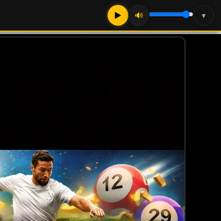
▶
🔊
▾