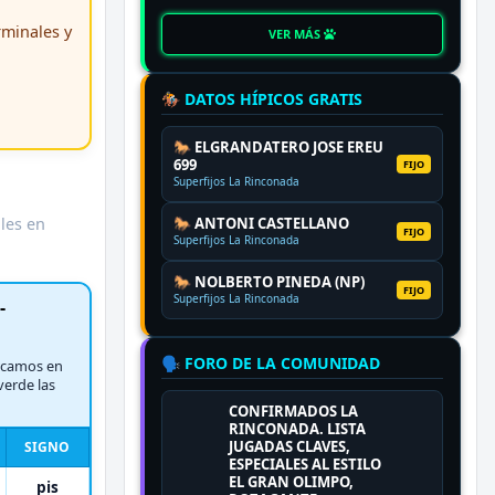
erminales y
VER MÁS
🏇 DATOS HÍPICOS GRATIS
🐎 ELGRANDATERO JOSE EREU
699
FIJO
Superfijos La Rinconada
ales en
🐎 ANTONI CASTELLANO
FIJO
Superfijos La Rinconada
🐎 NOLBERTO PINEDA (NP)
FIJO
Superfijos La Rinconada
-
🗣️ FORO DE LA COMUNIDAD
rcamos en
verde las
CONFIRMADOS LA
RINCONADA. LISTA
JUGADAS CLAVES,
SIGNO
ESPECIALES AL ESTILO
EL GRAN OLIMPO,
pis