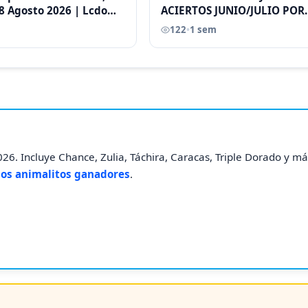
8 Agosto 2026 | Lcdo
ACIERTOS JUNIO/JULIO POR
astellano |
ANTONI CASTELLANO
122
•
1 sem
26. Incluye Chance, Zulia, Táchira, Caracas, Triple Dorado y má
los animalitos ganadores
.