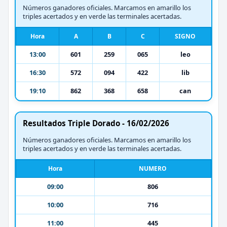
Números ganadores oficiales. Marcamos en amarillo los
triples acertados y en verde las terminales acertadas.
Hora
A
B
C
SIGNO
13:00
601
259
065
leo
16:30
572
094
422
lib
19:10
862
368
658
can
Resultados Triple Dorado - 16/02/2026
Números ganadores oficiales. Marcamos en amarillo los
triples acertados y en verde las terminales acertadas.
Hora
NUMERO
09:00
806
10:00
716
11:00
445