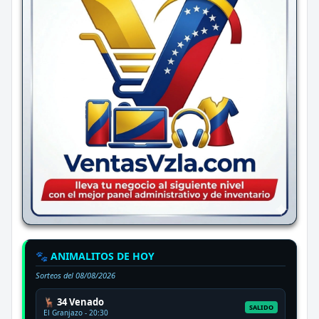
🐾 ANIMALITOS DE HOY
Sorteos del
08/08/2026
🦌 34 Venado
SALIDO
El Granjazo - 20:30