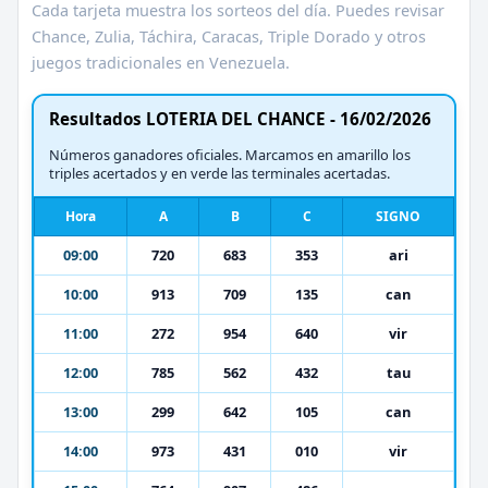
Cada tarjeta muestra los sorteos del día. Puedes revisar
Chance, Zulia, Táchira, Caracas, Triple Dorado y otros
juegos tradicionales en Venezuela.
Resultados LOTERIA DEL CHANCE - 16/02/2026
Números ganadores oficiales. Marcamos en amarillo los
triples acertados y en verde las terminales acertadas.
Hora
A
B
C
SIGNO
09:00
720
683
353
ari
10:00
913
709
135
can
11:00
272
954
640
vir
12:00
785
562
432
tau
13:00
299
642
105
can
14:00
973
431
010
vir