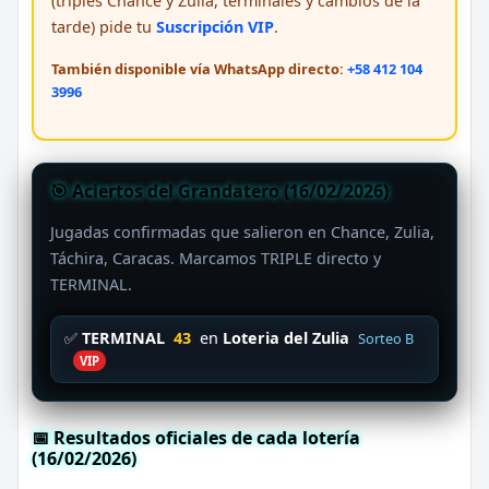
(triples Chance y Zulia, terminales y cambios de la
tarde) pide tu
Suscripción VIP
.
También disponible vía WhatsApp directo:
+58 412 104
3996
🎯 Aciertos del Grandatero (16/02/2026)
Jugadas confirmadas que salieron en Chance, Zulia,
Táchira, Caracas. Marcamos TRIPLE directo y
TERMINAL.
✅
TERMINAL
43
en
Loteria del Zulia
Sorteo B
VIP
📅 Resultados oficiales de cada lotería
(16/02/2026)