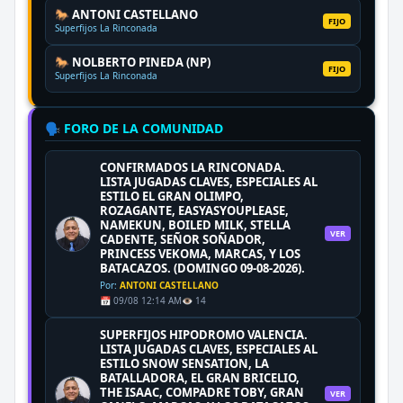
🐎 ANTONI CASTELLANO
FIJO
Superfijos La Rinconada
🐎 NOLBERTO PINEDA (NP)
FIJO
Superfijos La Rinconada
🗣️ FORO DE LA COMUNIDAD
CONFIRMADOS LA RINCONADA.
LISTA JUGADAS CLAVES, ESPECIALES AL
ESTILO EL GRAN OLIMPO,
ROZAGANTE, EASYASYOUPLEASE,
NAMEKUN, BOILED MILK, STELLA
VER
CADENTE, SEÑOR SOÑADOR,
PRINCESS VEKOMA, MARCAS, Y LOS
BATACAZOS. (DOMINGO 09-08-2026).
Por:
ANTONI CASTELLANO
📅 09/08 12:14 AM
👁️ 14
SUPERFIJOS HIPODROMO VALENCIA.
LISTA JUGADAS CLAVES, ESPECIALES AL
ESTILO SNOW SENSATION, LA
BATALLADORA, EL GRAN BRICELIO,
THE ISAAC, COMPADRE TOBY, GRAN
VER