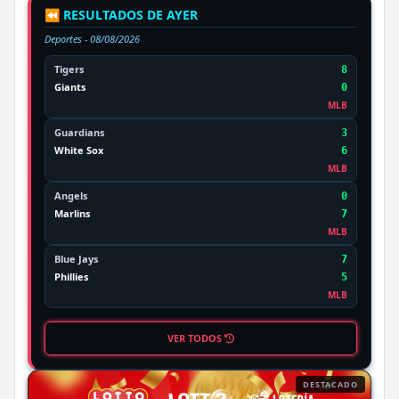
⏪ RESULTADOS DE AYER
Deportes -
08/08/2026
Tigers
8
Giants
0
MLB
Guardians
3
White Sox
6
MLB
Angels
0
Marlins
7
MLB
Blue Jays
7
Phillies
5
MLB
VER TODOS
DESTACADO