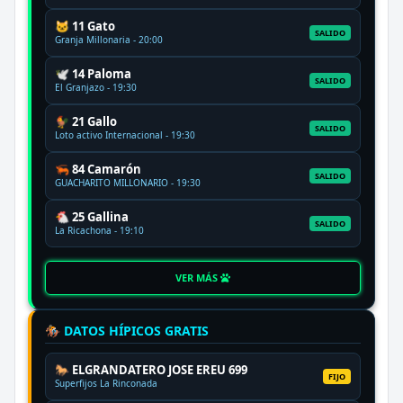
🐱 11 Gato
SALIDO
Granja Millonaria - 20:00
🕊️ 14 Paloma
SALIDO
El Granjazo - 19:30
🐓 21 Gallo
SALIDO
Loto activo Internacional - 19:30
🦐 84 Camarón
SALIDO
GUACHARITO MILLONARIO - 19:30
🐔 25 Gallina
SALIDO
La Ricachona - 19:10
VER MÁS
🏇 DATOS HÍPICOS GRATIS
🐎 ELGRANDATERO JOSE EREU 699
FIJO
Superfijos La Rinconada