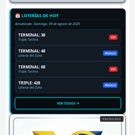
📅 LOTERÍAS DE HOY
Actualizado:
Domingo, 09 de agosto de 2026
TERMINAL: 38
VIP
Triple Tachira
TERMINAL: 48
REGALO
Loteria del Zulia
TERMINAL: 68
VIP
Triple Tachira
TRIPLE: 428
REGALO
Loteria del Zulia
VER TODOS
DESTACADO