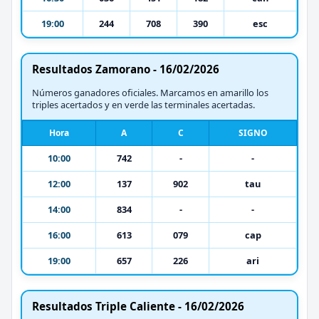
19:00
244
708
390
esc
Resultados Zamorano - 16/02/2026
Números ganadores oficiales. Marcamos en amarillo los
triples acertados y en verde las terminales acertadas.
Hora
A
C
SIGNO
10:00
742
-
-
12:00
137
902
tau
14:00
834
-
-
16:00
613
079
cap
19:00
657
226
ari
Resultados Triple Caliente - 16/02/2026