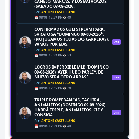
CANELO, MARCAS, Y LOS BATACAZOS.
(SABADO 08-08-2026).
Por:
ANTONI CASTELLANO
📅 08/08 12:39 PM
👁️ 40
CONFIRMADOS GULFSTREAM PARK,
SARATOGA *DOMINGO 09-08-2026*.
(NO JUGAMOS TODAS LAS CARRERAS).
VER
VAMOS POR MAS.
Por:
ANTONI CASTELLANO
📅 08/08 12:38 PM
👁️ 53
LOGROS IMPERDIBLE MLB (DOMINGO
09-08-2026). AYER HUBO PARLEY. DE
NUEVO SERA OTRO ARRASE
VER
Por:
ANTONI CASTELLANO
📅 08/08 12:35 PM
👁️ 38
TRIPLE ROMPEBANCAS, TACHIRA,
ANIMALITOS (DOMINGO 09-08-2026)
HABRÁ TRIPLE, ANIMALITOS. CLI Y
VER
CONSIGA
Por:
ANTONI CASTELLANO
📅 08/08 12:29 PM
👁️ 40