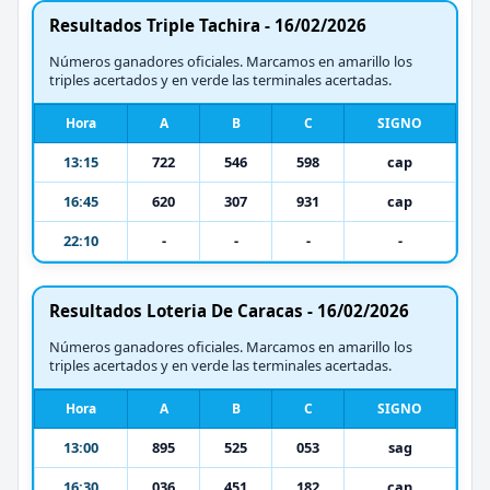
Resultados Triple Tachira - 16/02/2026
Números ganadores oficiales. Marcamos en amarillo los
triples acertados y en verde las terminales acertadas.
Hora
A
B
C
SIGNO
13:15
722
546
598
cap
16:45
620
307
931
cap
22:10
-
-
-
-
Resultados Loteria De Caracas - 16/02/2026
Números ganadores oficiales. Marcamos en amarillo los
triples acertados y en verde las terminales acertadas.
Hora
A
B
C
SIGNO
13:00
895
525
053
sag
16:30
036
451
182
can