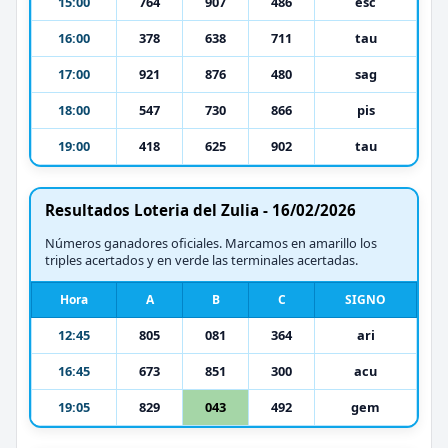
15:00
764
907
486
esc
16:00
378
638
711
tau
17:00
921
876
480
sag
18:00
547
730
866
pis
19:00
418
625
902
tau
Resultados Loteria del Zulia - 16/02/2026
Números ganadores oficiales. Marcamos en amarillo los
triples acertados y en verde las terminales acertadas.
Hora
A
B
C
SIGNO
12:45
805
081
364
ari
16:45
673
851
300
acu
19:05
829
043
492
gem