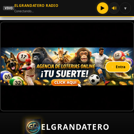
ELGRANDATERO RADIO
▶
🔊
▾
VIVO
Conectando…
⚡ Entra
ELGRANDATERO