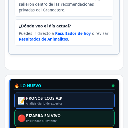
salieron dentro de las recomendaciones
privadas del Grandatero.
¿Dónde veo el día actual?
Puedes ir directo a
Resultados de hoy
o revisar
Resultados de Animalitos
.
🔥 LO NUEVO
PRONÓSTICOS VIP
📝
Análisis diario de expertos
PIZARRA EN VIVO
🔴
Resultados al instante