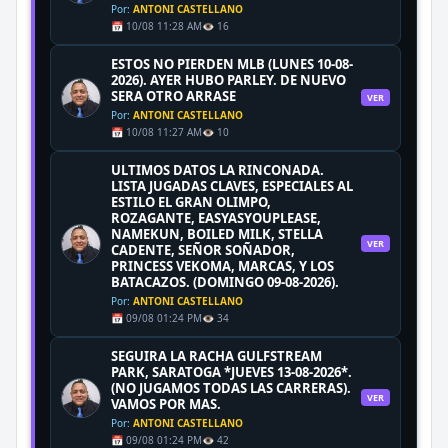
Por:
ANTONI CASTELLANO
📅 10/08 11:28 AM
👁️ 16
ESTOS NO PIERDEN MLB (LUNES 10-08-
2026). AYER HUBO PARLEY. DE NUEVO
SERA OTRO ARRASE
VER
Por:
ANTONI CASTELLANO
📅 10/08 11:27 AM
👁️ 10
ULTIMOS DATOS LA RINCONADA.
LISTA JUGADAS CLAVES, ESPECIALES AL
ESTILO EL GRAN OLIMPO,
ROZAGANTE, EASYASYOUPLEASE,
NAMEKUN, BOILED MILK, STELLA
VER
CADENTE, SEÑOR SOÑADOR,
PRINCESS VEKOMA, MARCAS, Y LOS
BATACAZOS. (DOMINGO 09-08-2026).
Por:
ANTONI CASTELLANO
📅 09/08 01:24 PM
👁️ 34
SEGUIRA LA RACHA GULFSTREAM
PARK, SARATOGA *JUEVES 13-08-2026*.
(NO JUGAMOS TODAS LAS CARRERAS).
VER
VAMOS POR MAS.
Por:
ANTONI CASTELLANO
📅 09/08 01:24 PM
👁️ 42