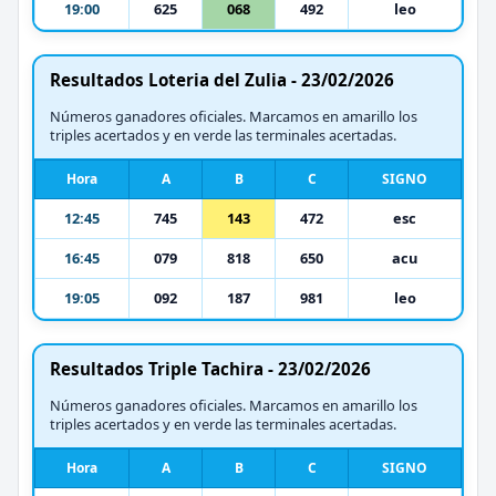
19:00
625
068
492
leo
Resultados Loteria del Zulia - 23/02/2026
Números ganadores oficiales. Marcamos en amarillo los
triples acertados y en verde las terminales acertadas.
Hora
A
B
C
SIGNO
12:45
745
143
472
esc
16:45
079
818
650
acu
19:05
092
187
981
leo
Resultados Triple Tachira - 23/02/2026
Números ganadores oficiales. Marcamos en amarillo los
triples acertados y en verde las terminales acertadas.
Hora
A
B
C
SIGNO