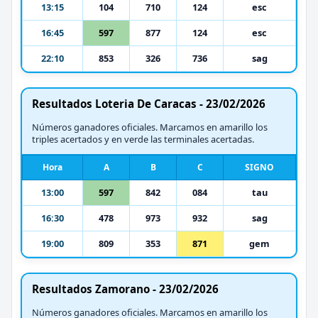
13:15
104
710
124
esc
16:45
597
877
124
esc
22:10
853
326
736
sag
Resultados Loteria De Caracas - 23/02/2026
Números ganadores oficiales. Marcamos en amarillo los
triples acertados y en verde las terminales acertadas.
Hora
A
B
C
SIGNO
13:00
597
842
084
tau
16:30
478
973
932
sag
19:00
809
353
871
gem
Resultados Zamorano - 23/02/2026
Números ganadores oficiales. Marcamos en amarillo los