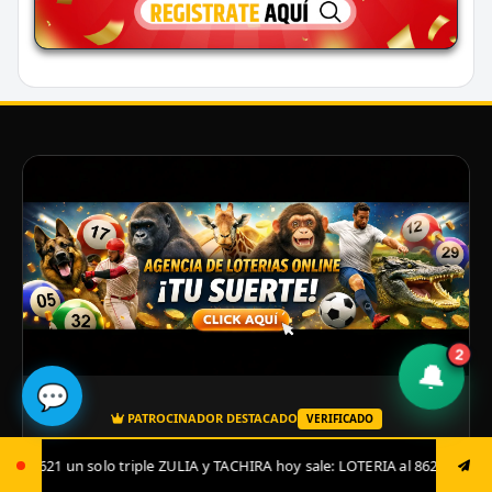
2
🔔
💬
PATROCINADOR DESTACADO
VERIFICADO
Entra ya
 TACHIRA hoy sale: LOTERIA al 8621 luego envía ya: ANIMAL al 8621 jugad