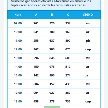
Números ganadores oficiales. Marcamos en amarillo los
triples acertados y en verde las terminales acertadas.
Hora
A
B
C
SIGNO
09:00
761
920
334
vir
10:00
641
780
163
ari
11:00
255
637
890
pis
12:00
962
703
070
cap
13:00
594
845
609
vir
14:00
450
973
512
ari
15:00
142
893
274
gem
16:00
684
157
439
vir
17:00
004
927
867
ari
18:00
458
378
736
cap