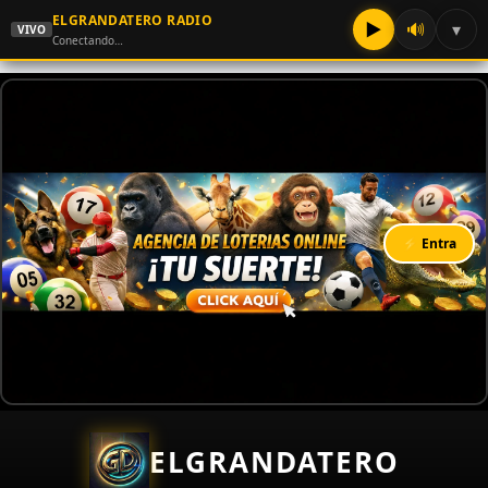
ELGRANDATERO RADIO
▶
🔊
▾
VIVO
Conectando…
⚡ Entra
ELGRANDATERO