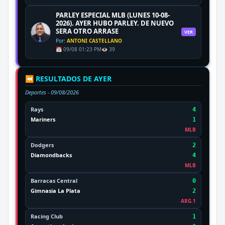
PARLEY ESPECIAL MLB (LUNES 10-08-
2026). AYER HUBO PARLEY. DE NUEVO
SERA OTRO ARRASE
VER
Por:
ANTONI CASTELLANO
📅 09/08 01:23 PM
👁️ 39
⏪ RESULTADOS DE AYER
Deportes -
09/08/2026
Rays
4
Mariners
1
MLB
Dodgers
2
Diamondbacks
4
MLB
Barracas Central
0
Gimnasia La Plata
2
ARG.1
Racing Club
1