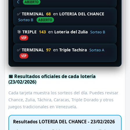
C
ABIERTO
✅
TERMINAL
68
en
LOTERIA DEL CHANCE
Sorteo B
ABIERTO
🎯
TRIPLE
143
en
Loteria del Zulia
Sorteo B
VIP
✅
TERMINAL
97
en
Triple Tachira
Sorteo A
VIP
📅 Resultados oficiales de cada lotería
(23/02/2026)
Cada tarjeta muestra los sorteos del día. Puedes revisar
Chance, Zulia, Táchira, Caracas, Triple Dorado y otros
juegos tradicionales en Venezuela.
Resultados LOTERIA DEL CHANCE - 23/02/2026