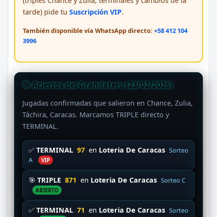
(triples Chance y Zulia, terminales y cambios de la
tarde) pide tu
Suscripción VIP
.
También disponible vía WhatsApp directo:
+58 412 104
3996
🎯 Aciertos del Grandatero (23/02/2026)
Jugadas confirmadas que salieron en Chance, Zulia,
Táchira, Caracas. Marcamos TRIPLE directo y
TERMINAL.
✅
TERMINAL
97
en
Loteria De Caracas
Sorteo
A
VIP
🎯
TRIPLE
871
en
Loteria De Caracas
Sorteo C
ABIERTO
✅
TERMINAL
71
en
Loteria De Caracas
Sorteo