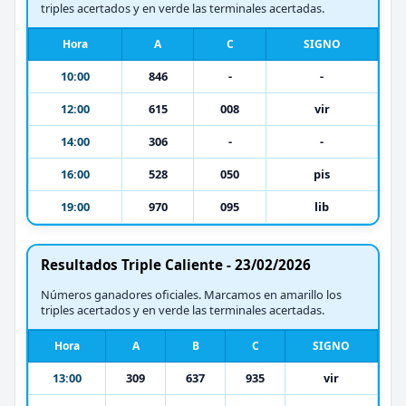
triples acertados y en verde las terminales acertadas.
Hora
A
C
SIGNO
10:00
846
-
-
12:00
615
008
vir
14:00
306
-
-
16:00
528
050
pis
19:00
970
095
lib
Resultados Triple Caliente - 23/02/2026
Números ganadores oficiales. Marcamos en amarillo los
triples acertados y en verde las terminales acertadas.
Hora
A
B
C
SIGNO
13:00
309
637
935
vir