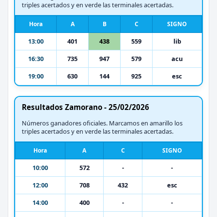
triples acertados y en verde las terminales acertadas.
Hora
A
B
C
SIGNO
13:00
401
438
559
lib
16:30
735
947
579
acu
19:00
630
144
925
esc
Resultados Zamorano - 25/02/2026
Números ganadores oficiales. Marcamos en amarillo los
triples acertados y en verde las terminales acertadas.
Hora
A
C
SIGNO
10:00
572
-
-
12:00
708
432
esc
14:00
400
-
-