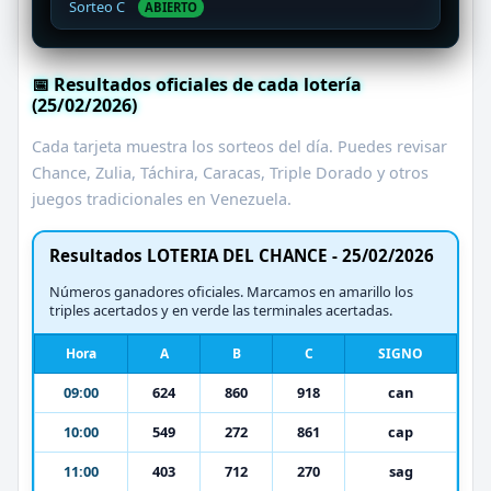
Sorteo C
ABIERTO
📅 Resultados oficiales de cada lotería
(25/02/2026)
Cada tarjeta muestra los sorteos del día. Puedes revisar
Chance, Zulia, Táchira, Caracas, Triple Dorado y otros
juegos tradicionales en Venezuela.
Resultados LOTERIA DEL CHANCE - 25/02/2026
Números ganadores oficiales. Marcamos en amarillo los
triples acertados y en verde las terminales acertadas.
Hora
A
B
C
SIGNO
09:00
624
860
918
can
10:00
549
272
861
cap
11:00
403
712
270
sag