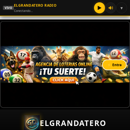
ELGRANDATERO RADIO
▶
🔊
▾
VIVO
Conectando…
⚡ Entra
ELGRANDATERO