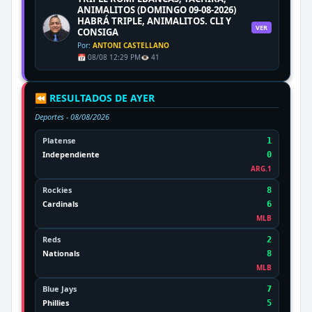
ANIMALITOS (DOMINGO 09-08-2026)
HABRÁ TRIPLE, ANIMALITOS. CLI Y
VER
CONSIGA
Por:
ANTONI CASTELLANO
📅 08/08 12:29 PM
👁️ 41
⏪ RESULTADOS DE AYER
Deportes -
08/08/2026
Platense
1
Independiente
0
ARG.1
Rockies
8
Cardinals
6
MLB
Reds
2
Nationals
8
MLB
Blue Jays
7
Phillies
5