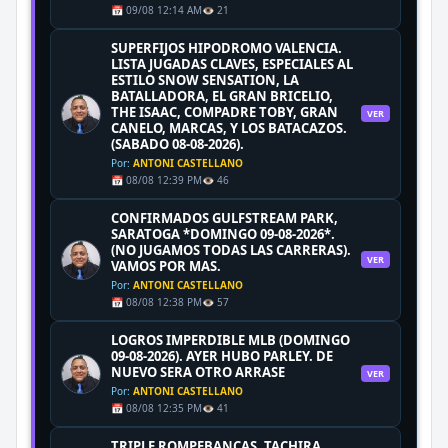
📅 09/08 12:14 AM
👁️ 21
SUPERFIJOS HIPODROMO VALENCIA.
LISTA JUGADAS CLAVES, ESPECIALES AL
ESTILO SNOW SENSATION, LA
BATALLADORA, EL GRAN BRICELIO,
THE ISAAC, COMPADRE TOBY, GRAN
VER
CANELO, MARCAS, Y LOS BATACAZOS.
(SABADO 08-08-2026).
Por:
ANTONI CASTELLANO
📅 08/08 12:39 PM
👁️ 46
CONFIRMADOS GULFSTREAM PARK,
SARATOGA *DOMINGO 09-08-2026*.
(NO JUGAMOS TODAS LAS CARRERAS).
VER
VAMOS POR MAS.
Por:
ANTONI CASTELLANO
📅 08/08 12:38 PM
👁️ 57
LOGROS IMPERDIBLE MLB (DOMINGO
09-08-2026). AYER HUBO PARLEY. DE
NUEVO SERA OTRO ARRASE
VER
Por:
ANTONI CASTELLANO
📅 08/08 12:35 PM
👁️ 41
TRIPLE ROMPEBANCAS, TACHIRA,