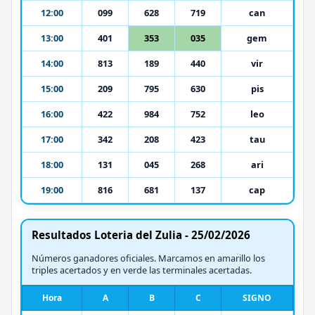
12:00
099
628
719
can
13:00
401
353
035
gem
14:00
813
189
440
vir
15:00
209
795
630
pis
16:00
422
984
752
leo
17:00
342
208
423
tau
18:00
131
045
268
ari
19:00
816
681
137
cap
Resultados Loteria del Zulia - 25/02/2026
Números ganadores oficiales. Marcamos en amarillo los
triples acertados y en verde las terminales acertadas.
Hora
A
B
C
SIGNO