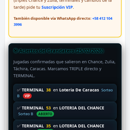
(triples Chance y Zulia, terminales y cambios de la
tarde) pide tu
Suscripción VIP
.
También disponible vía WhatsApp directo:
+58 412 104
3996
🎯 Aciertos del Grandatero (25/02/2026)
Jugadas confirmadas que salieron en Chance, Zulia,
Táchira, Caracas. Marcamos TRIPLE directo y
TERMINAL.
✅
TERMINAL
38
en
Loteria De Caracas
Sorteo
B
VIP
✅
TERMINAL
53
en
LOTERIA DEL CHANCE
Sorteo B
ABIERTO
✅
TERMINAL
35
en
LOTERIA DEL CHANCE