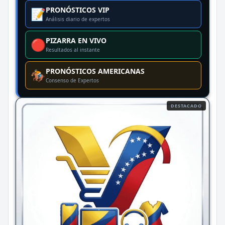
PRONÓSTICOS VIP
📝
Análisis diario de expertos
PIZARRA EN VIVO
🔴
Resultados al instante
PRONÓSTICOS AMERICANAS
🏇
Consenso de Expertos
DESTACADO