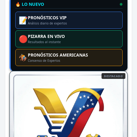
🔥 LO NUEVO
PRONÓSTICOS VIP
📝
Análisis diario de expertos
PIZARRA EN VIVO
🔴
Resultados al instante
PRONÓSTICOS AMERICANAS
🏇
Consenso de Expertos
DESTACADO