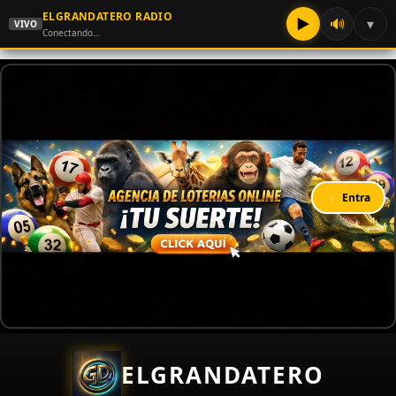
ELGRANDATERO RADIO
▶
🔊
▾
VIVO
Conectando…
⚡ Entra
ELGRANDATERO