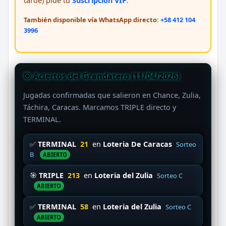
tarde) pide tu
Suscripción VIP
.
También disponible vía WhatsApp directo:
+58 412 104
3996
🎯 Aciertos del Grandatero (11/04/2026)
Jugadas confirmadas que salieron en Chance, Zulia,
Táchira, Caracas. Marcamos TRIPLE directo y
TERMINAL.
✅
TERMINAL
21
en
Loteria De Caracas
Sorteo
B
ABIERTO
🎯
TRIPLE
213
en
Loteria del Zulia
Sorteo C
ABIERTO
✅
TERMINAL
58
en
Loteria del Zulia
Sorteo C
ABIERTO