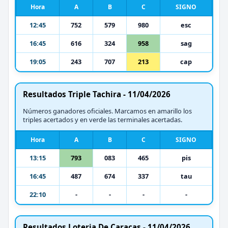
Hora
A
B
C
SIGNO
12:45
752
579
980
esc
16:45
616
324
958
sag
19:05
243
707
213
cap
Resultados Triple Tachira - 11/04/2026
Números ganadores oficiales. Marcamos en amarillo los
triples acertados y en verde las terminales acertadas.
Hora
A
B
C
SIGNO
13:15
793
083
465
pis
16:45
487
674
337
tau
22:10
-
-
-
-
Resultados Loteria De Caracas - 11/04/2026