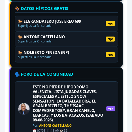
🏇 DATOS HÍPICOS GRATIS
🐎 ELGRANDATERO JOSE EREU 699
FIJO
Superfijos La Rinconada
🐎 ANTONI CASTELLANO
FIJO
Superfijos La Rinconada
🐎 NOLBERTO PINEDA (NP)
FIJO
Superfijos La Rinconada
🗣️ FORO DE LA COMUNIDAD
ESTE NO PIERDE HIPODROMO
VALENCIA. LISTA JUGADAS CLAVES,
ESPECIALES AL ESTILO SNOW
SENSATION, LA BATALLADORA, EL
GRAN BRICELIO, THE ISAAC,
VER
COMPADRE TOBY, GRAN CANELO,
MARCAS, Y LOS BATACAZOS. (SABADO
08-08-2026).
Por:
ANTONI CASTELLANO
📅 07/08 11:48 AM
👁️ 39