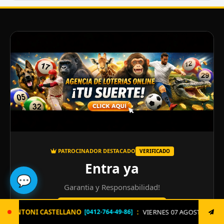
PATROCINADOR DESTACADO
VERIFICADO
Entra ya
💬
Garantia y Responsabilidad!
ENTRAR AL SITIO OFICIAL ↗
O
:
VIERNES 07 AGOSTO. Envía ya: LOTERIA al 8621 un sol
[0412-764-49-86]