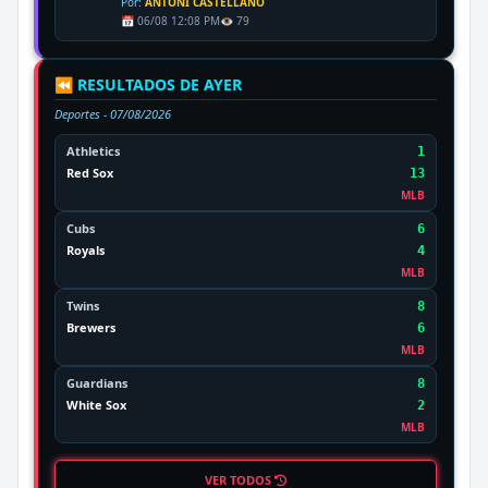
Por:
ANTONI CASTELLANO
📅 06/08 12:08 PM
👁️ 79
⏪ RESULTADOS DE AYER
Deportes -
07/08/2026
Athletics
1
Red Sox
13
MLB
Cubs
6
Royals
4
MLB
Twins
8
Brewers
6
MLB
Guardians
8
White Sox
2
MLB
VER TODOS