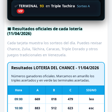
✅
TERMINAL
93
en
Triple Tachira
Sorteo A
VIP
📅 Resultados oficiales de cada lotería
(11/04/2026)
Cada tarjeta muestra los sorteos del día. Puedes revisar
Chance, Zulia, Táchira, Caracas, Triple Dorado y otros
juegos tradicionales en Venezuela.
Resultados LOTERIA DEL CHANCE - 11/04/2026
Números ganadores oficiales. Marcamos en amarillo los
triples acertados y en verde las terminales acertadas.
Hora
A
B
C
SIGNO
09:00
669
018
479
leo
10:00
883
512
623
esc