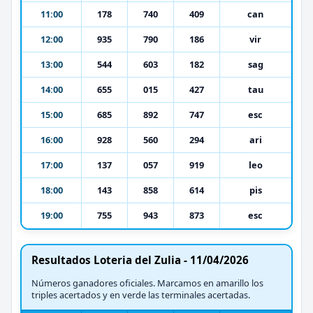
11:00
178
740
409
can
12:00
935
790
186
vir
13:00
544
603
182
sag
14:00
655
015
427
tau
15:00
685
892
747
esc
16:00
928
560
294
ari
17:00
137
057
919
leo
18:00
143
858
614
pis
19:00
755
943
873
esc
Resultados Loteria del Zulia - 11/04/2026
Números ganadores oficiales. Marcamos en amarillo los
triples acertados y en verde las terminales acertadas.