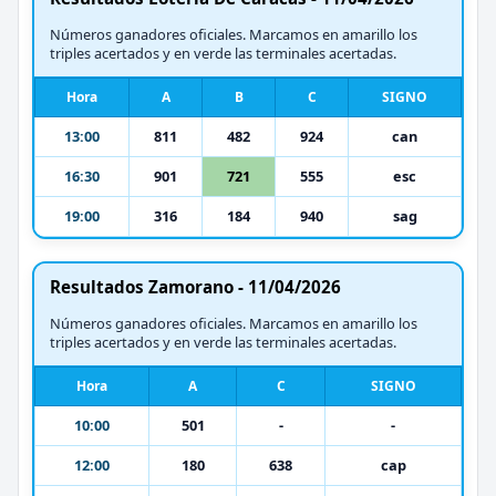
Números ganadores oficiales. Marcamos en amarillo los
triples acertados y en verde las terminales acertadas.
Hora
A
B
C
SIGNO
13:00
811
482
924
can
16:30
901
721
555
esc
19:00
316
184
940
sag
Resultados Zamorano - 11/04/2026
Números ganadores oficiales. Marcamos en amarillo los
triples acertados y en verde las terminales acertadas.
Hora
A
C
SIGNO
10:00
501
-
-
12:00
180
638
cap