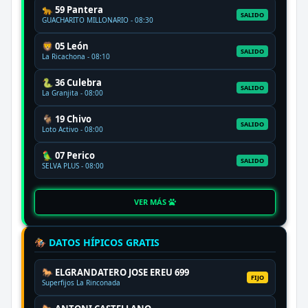
🐆 59 Pantera
SALIDO
GUACHARITO MILLONARIO - 08:30
🦁 05 León
SALIDO
La Ricachona - 08:10
🐍 36 Culebra
SALIDO
La Granjita - 08:00
🐐 19 Chivo
SALIDO
Loto Activo - 08:00
🦜 07 Perico
SALIDO
SELVA PLUS - 08:00
VER MÁS
🏇 DATOS HÍPICOS GRATIS
🐎 ELGRANDATERO JOSE EREU 699
FIJO
Superfijos La Rinconada