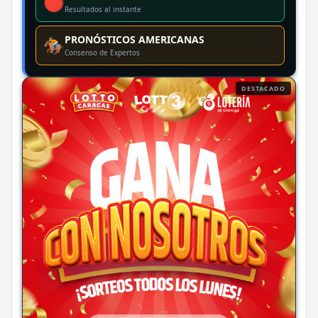
🔴
Resultados al instante
PRONÓSTICOS AMERICANAS
🏇
Consenso de Expertos
DESTACADO