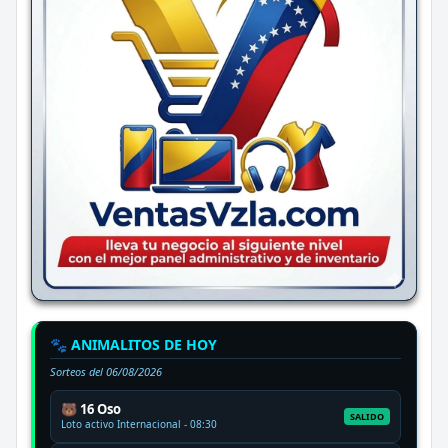
🐾 ANIMALITOS DE HOY
Sorteos del
06/08/2026
🐻 16 Oso
SALIDO
Loto activo Internacional - 08:30