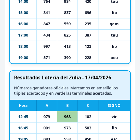
14:00
764
984
420
tau
15:00
341
837
696
lib
16:00
847
559
235
gem
17:00
434
825
387
tau
18:00
997
413
123
lib
19:00
571
390
228
acu
Resultados Loteria del Zulia - 17/04/2026
Números ganadores oficiales. Marcamos en amarillo los
triples acertados y en verde las terminales acertadas.
Hora
A
B
C
SIGNO
12:45
079
968
102
vir
16:45
001
973
503
lib
19:05
083
558
950
esc