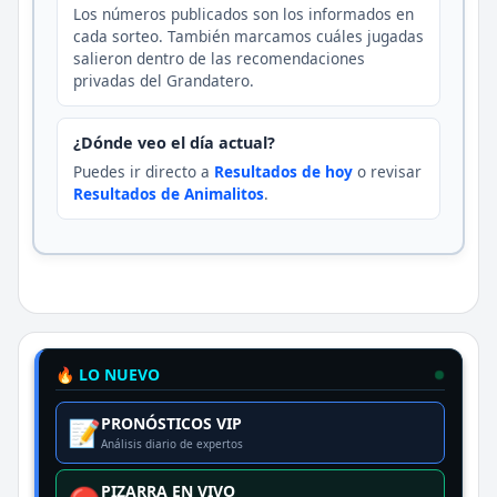
Los números publicados son los informados en
cada sorteo. También marcamos cuáles jugadas
salieron dentro de las recomendaciones
privadas del Grandatero.
¿Dónde veo el día actual?
Puedes ir directo a
Resultados de hoy
o revisar
Resultados de Animalitos
.
🔥 LO NUEVO
PRONÓSTICOS VIP
📝
Análisis diario de expertos
PIZARRA EN VIVO