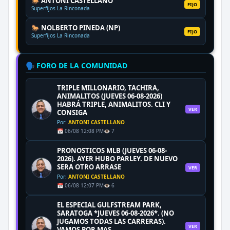
🐎 ANTONI CASTELLANO
FIJO
Superfijos La Rinconada
🐎 NOLBERTO PINEDA (NP)
FIJO
Superfijos La Rinconada
🗣️ FORO DE LA COMUNIDAD
TRIPLE MILLONARIO, TACHIRA,
ANIMALITOS (JUEVES 06-08-2026)
HABRÁ TRIPLE, ANIMALITOS. CLI Y
VER
CONSIGA
Por:
ANTONI CASTELLANO
📅 06/08 12:08 PM
👁️ 7
PRONOSTICOS MLB (JUEVES 06-08-
2026). AYER HUBO PARLEY. DE NUEVO
SERA OTRO ARRASE
VER
Por:
ANTONI CASTELLANO
📅 06/08 12:07 PM
👁️ 6
EL ESPECIAL GULFSTREAM PARK,
SARATOGA *JUEVES 06-08-2026*. (NO
JUGAMOS TODAS LAS CARRERAS).
VER
VAMOS POR MAS.