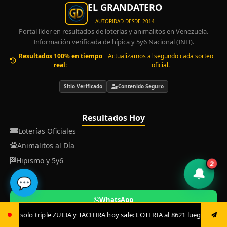
EL GRANDATERO
AUTORIDAD DESDE 2014
Portal líder en resultados de loterías y animalitos en Venezuela.
Información verificada de hípica y 5y6 Nacional (INH).
Resultados 100% en tiempo
Actualizamos al segundo cada sorteo
real:
oficial.
Sitio Verificado
Contenido Seguro
Resultados Hoy
Loterías Oficiales
Animalitos al Día
Hipismo y 5y6
2
🔔
💬
WhatsApp
 TACHIRA hoy sale: LOTERIA al 8621 luego envía ya: ANIMAL al 8621 jugada
Telegram