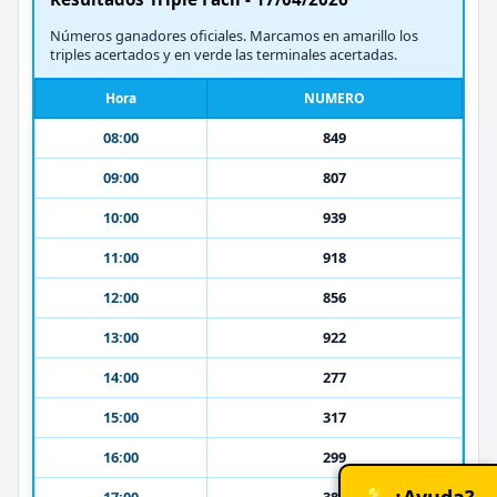
Números ganadores oficiales. Marcamos en amarillo los
triples acertados y en verde las terminales acertadas.
Hora
NUMERO
08:00
849
09:00
807
10:00
939
11:00
918
12:00
856
13:00
922
14:00
277
15:00
317
16:00
299
💡 ¿Ayuda?
17:00
383