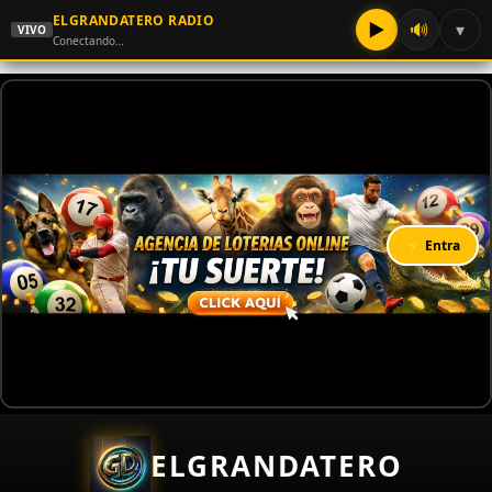
ELGRANDATERO RADIO
▶
🔊
▾
VIVO
Conectando…
⚡ Entra
ELGRANDATERO