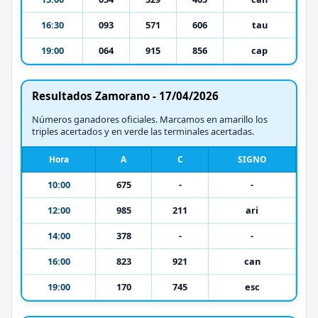
16:30
093
571
606
tau
19:00
064
915
856
cap
Resultados Zamorano - 17/04/2026
Números ganadores oficiales. Marcamos en amarillo los
triples acertados y en verde las terminales acertadas.
Hora
A
C
SIGNO
10:00
675
-
-
12:00
985
211
ari
14:00
378
-
-
16:00
823
921
can
19:00
170
745
esc