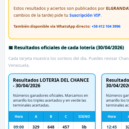
Estos resultados y aciertos son publicados por
ELGRANDAT
cambios de la tarde) pide tu
Suscripción VIP
.
También disponible vía WhatsApp directo:
+58 412 104 3996
📅 Resultados oficiales de cada lotería (30/04/2026)
Cada tarjeta muestra los sorteos del día. Puedes revisar Chanc
Venezuela.
Resultados LOTERIA DEL CHANCE
Resultados
- 30/04/2026
30/04/202
Números ganadores oficiales. Marcamos en
Números gana
amarillo los triples acertados y en verde las
amarillo los t
terminales acertadas.
terminales ac
Hora
A
B
C
SIGNO
Hora
09:00
329
648
457
lib
12:45
3