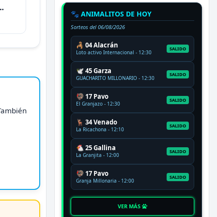
🐾 ANIMALITOS DE HOY
Sorteos del
06/08/2026
🦂 04 Alacrán
SALIDO
Loto activo Internacional - 12:30
🕊️ 45 Garza
SALIDO
GUACHARITO MILLONARIO - 12:30
🦃 17 Pavo
SALIDO
El Granjazo - 12:30
 También
🦌 34 Venado
SALIDO
La Ricachona - 12:10
🐔 25 Gallina
SALIDO
La Granjita - 12:00
🦃 17 Pavo
SALIDO
Granja Millonaria - 12:00
VER MÁS