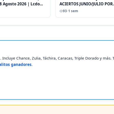
8 Agosto 2026 | Lcdo
ACIERTOS JUNIO/JULIO POR
astellano |
ANTONI CASTELLANO
93
•
1 sem
. Incluye Chance, Zulia, Táchira, Caracas, Triple Dorado y más.
alitos ganadores
.