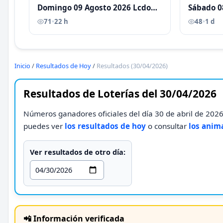
Domingo 09 Agosto 2026 Lcdo
Sábado 0
Antoni Castellano
Antoni C
71
•
22 h
48
•
1 d
Inicio
/
Resultados de Hoy
/
Resultados (30/04/2026)
Resultados de Loterías del 30/04/2026
Números ganadores oficiales del día 30 de abril de 2026
puedes ver
los resultados de hoy
o consultar
los anim
Ver resultados de otro día:
📲 Información verificada