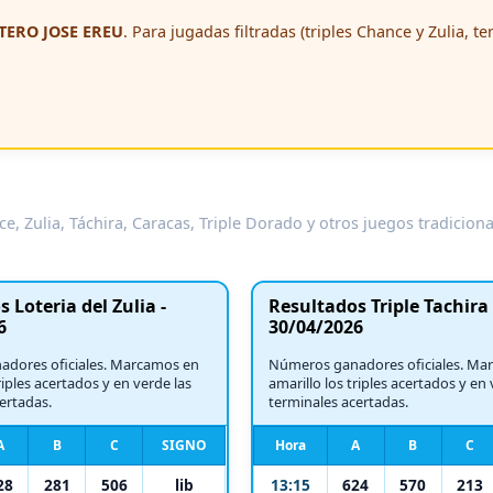
ERO JOSE EREU
. Para jugadas filtradas (triples Chance y Zulia, t
e, Zulia, Táchira, Caracas, Triple Dorado y otros juegos tradicion
 Loteria del Zulia -
Resultados Triple Tachira 
6
30/04/2026
dores oficiales. Marcamos en
Números ganadores oficiales. Ma
riples acertados y en verde las
amarillo los triples acertados y en 
ertadas.
terminales acertadas.
A
B
C
SIGNO
Hora
A
B
C
28
281
506
lib
13:15
624
570
213