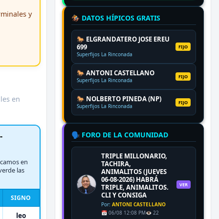
erminales y
🏇 DATOS HÍPICOS GRATIS
🐎 ELGRANDATERO JOSE EREU
699
FIJO
Superfijos La Rinconada
🐎 ANTONI CASTELLANO
FIJO
Superfijos La Rinconada
ales en
🐎 NOLBERTO PINEDA (NP)
FIJO
Superfijos La Rinconada
🗣️ FORO DE LA COMUNIDAD
-
TRIPLE MILLONARIO,
rcamos en
TACHIRA,
verde las
ANIMALITOS (JUEVES
06-08-2026) HABRÁ
VER
TRIPLE, ANIMALITOS.
CLI Y CONSIGA
SIGNO
Por:
ANTONI CASTELLANO
📅 06/08 12:08 PM
👁️ 22
leo