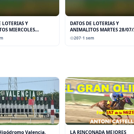
 LOTERIAS Y
DATOS DE LOTERIAS Y
TOS MIERCOLES
ANIMALITOS MARTES 28/07/
026 ELGRANDATERO JOSE
ELGRANDATERO JOSE EREU
em
207
•
1 sem
 Hipódromo Valencia,
LA RINCONADA MEJORES