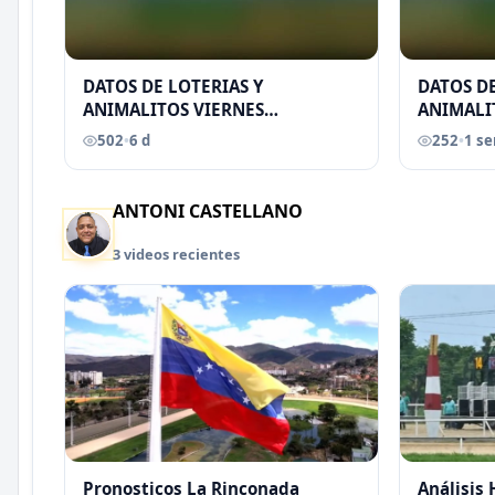
DATOS DE LOTERIAS Y
DATOS DE
ANIMALITOS VIERNES
ANIMALI
31/07/2026
29/07/2
502
•
6 d
252
•
1 s
EREU
ANTONI CASTELLANO
3 videos recientes
Pronosticos La Rinconada
Análisis