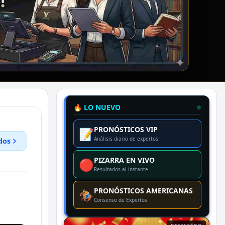
🔥 LO NUEVO
PRONÓSTICOS VIP
📝
Análisis diario de expertos
dos
PIZARRA EN VIVO
🔴
Resultados al instante
PRONÓSTICOS AMERICANAS
🏇
Consenso de Expertos