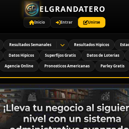
ELGRANDATERO
Inicio
Entrar
Unirse
Resultados Semanales
Resultados Hipicos
Esta
Datos Hipicos
Superfijos Gratis
Datos de Loterias
Agencia Online
Pronosticos Americanas
Parley Gratis