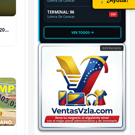
Loteria De Caracas
TERMINAL: 96
VIP
Loteria De Caracas
2026
VER TODOS
DESTACADO