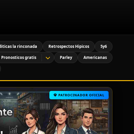
diticas la rinconada
Retrospectos Hipicos
5y6
Pronosticos gratis
Parley
Americanas
PATROCINADOR OFICIAL