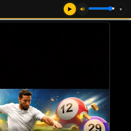
▶
🔊
▾