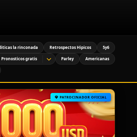
diticas la rinconada
Retrospectos Hipicos
5y6
Pronosticos gratis
Parley
Americanas
PATROCINADOR OFICIAL