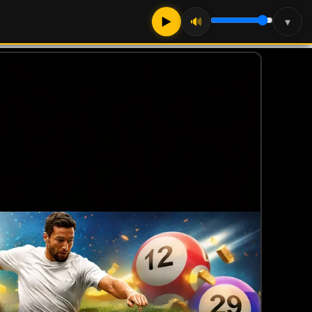
▶
🔊
▾