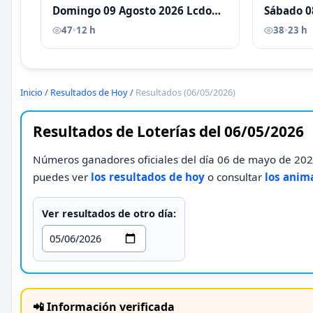
Domingo 09 Agosto 2026 Lcdo
Sábado 0
Antoni Castellano
Antoni C
47
•
12 h
38
•
23 h
Inicio
/
Resultados de Hoy
/
Resultados (06/05/2026)
Resultados de Loterías del 06/05/2026
Números ganadores oficiales del día 06 de mayo de 2026
puedes ver
los resultados de hoy
o consultar
los anim
Ver resultados de otro día:
📲 Información verificada