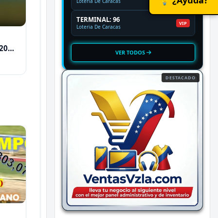
Loteria De Caracas
TERMINAL: 96
VIP
Loteria De Caracas
2026
VER TODOS
DESTACADO