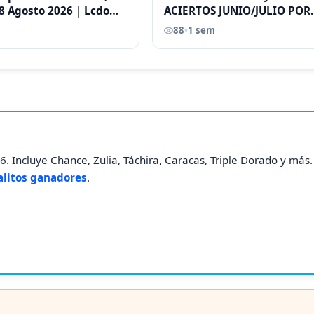
8 Agosto 2026 | Lcdo
ACIERTOS JUNIO/JULIO POR
astellano |
ANTONI CASTELLANO
88
•
1 sem
. Incluye Chance, Zulia, Táchira, Caracas, Triple Dorado y más
alitos ganadores
.