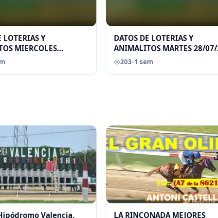
 LOTERIAS Y
DATOS DE LOTERIAS Y
TOS MIERCOLES
ANIMALITOS MARTES 28/07/
026 ELGRANDATERO JOSE
ELGRANDATERO JOSE EREU
em
203
•
1 sem
 Hipódromo Valencia,
LA RINCONADA MEJORES