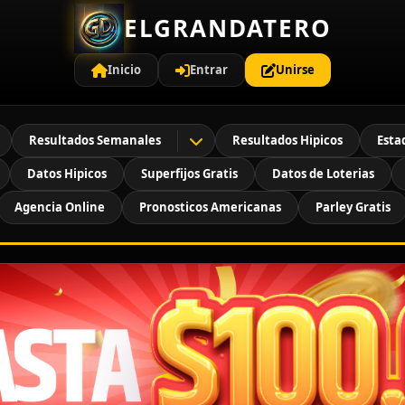
ELGRANDATERO
Inicio
Entrar
Unirse
Resultados Semanales
Resultados Hipicos
Esta
Datos Hipicos
Superfijos Gratis
Datos de Loterias
Agencia Online
Pronosticos Americanas
Parley Gratis