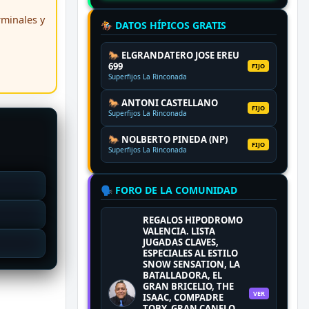
erminales y
🏇 DATOS HÍPICOS GRATIS
🐎 ELGRANDATERO JOSE EREU
699
FIJO
Superfijos La Rinconada
🐎 ANTONI CASTELLANO
FIJO
Superfijos La Rinconada
🐎 NOLBERTO PINEDA (NP)
FIJO
Superfijos La Rinconada
🗣️ FORO DE LA COMUNIDAD
REGALOS HIPODROMO
VALENCIA. LISTA
JUGADAS CLAVES,
ESPECIALES AL ESTILO
SNOW SENSATION, LA
BATALLADORA, EL
GRAN BRICELIO, THE
VER
ISAAC, COMPADRE
TOBY, GRAN CANELO,