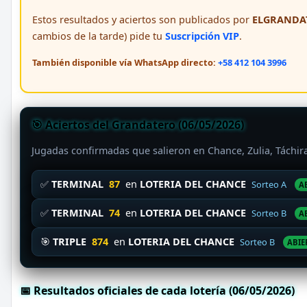
Estos resultados y aciertos son publicados por
ELGRANDAT
cambios de la tarde) pide tu
Suscripción VIP
.
También disponible vía WhatsApp directo:
+58 412 104 3996
🎯 Aciertos del Grandatero (06/05/2026)
Jugadas confirmadas que salieron en Chance, Zulia, Táchi
✅
TERMINAL
87
en
LOTERIA DEL CHANCE
Sorteo A
A
✅
TERMINAL
74
en
LOTERIA DEL CHANCE
Sorteo B
A
🎯
TRIPLE
874
en
LOTERIA DEL CHANCE
Sorteo B
ABIE
📅 Resultados oficiales de cada lotería (06/05/2026)