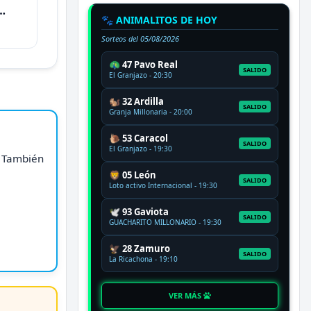
🐾 ANIMALITOS DE HOY
Sorteos del
05/08/2026
🦚 47 Pavo Real
SALIDO
El Granjazo - 20:30
🐿️ 32 Ardilla
SALIDO
Granja Millonaria - 20:00
🐌 53 Caracol
SALIDO
El Granjazo - 19:30
. También
🦁 05 León
SALIDO
Loto activo Internacional - 19:30
🕊️ 93 Gaviota
SALIDO
GUACHARITO MILLONARIO - 19:30
🦅 28 Zamuro
SALIDO
La Ricachona - 19:10
VER MÁS