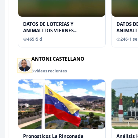
DATOS DE LOTERIAS Y
DATOS DE
ANIMALITOS VIERNES
ANIMALI
31/07/2026
29/07/2
465
•
5 d
246
•
1 s
EREU
ANTONI CASTELLANO
3 videos recientes
Pronosticos La Rinconada
Análisis