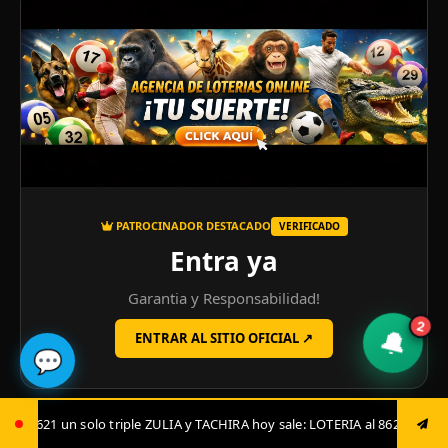
PATROCINADOR DESTACADO
VERIFICADO
Entra ya
Garantia y Responsabilidad!
2
🔔
ENTRAR AL SITIO OFICIAL ↗
💬
IA y TACHIRA hoy sale: LOTERIA al 8621 luego envía ya: ANIMAL al 8621 j