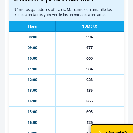
Números ganadores oficiales. Marcamos en amarillo los
triples acertados y en verde las terminales acertadas.
Hora
NUMERO
08:00
994
09:00
977
10:00
660
11:00
984
12:00
023
13:00
135
14:00
866
15:00
695
16:00
126
💡 ¿Ayuda?
17:00
131