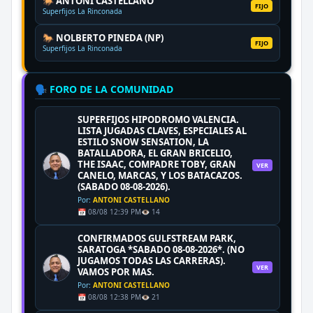
🐎 ANTONI CASTELLANO
FIJO
Superfijos La Rinconada
🐎 NOLBERTO PINEDA (NP)
FIJO
Superfijos La Rinconada
🗣️ FORO DE LA COMUNIDAD
SUPERFIJOS HIPODROMO VALENCIA.
LISTA JUGADAS CLAVES, ESPECIALES AL
ESTILO SNOW SENSATION, LA
BATALLADORA, EL GRAN BRICELIO,
THE ISAAC, COMPADRE TOBY, GRAN
VER
CANELO, MARCAS, Y LOS BATACAZOS.
(SABADO 08-08-2026).
Por:
ANTONI CASTELLANO
📅 08/08 12:39 PM
👁️ 14
CONFIRMADOS GULFSTREAM PARK,
SARATOGA *SABADO 08-08-2026*. (NO
JUGAMOS TODAS LAS CARRERAS).
VER
VAMOS POR MAS.
Por:
ANTONI CASTELLANO
📅 08/08 12:38 PM
👁️ 21