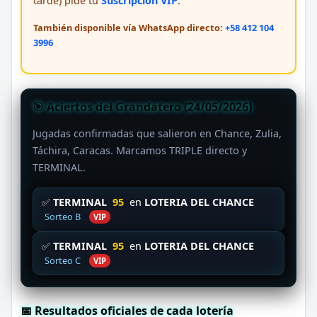
tarde) pide tu
Suscripción VIP
.
También disponible vía WhatsApp directo:
+58 412 104
3996
🎯 Aciertos del Grandatero (24/05/2026)
Jugadas confirmadas que salieron en Chance, Zulia,
Táchira, Caracas. Marcamos TRIPLE directo y
TERMINAL.
✅
TERMINAL
95
en
LOTERIA DEL CHANCE
Sorteo B
VIP
✅
TERMINAL
95
en
LOTERIA DEL CHANCE
Sorteo C
VIP
📅 Resultados oficiales de cada lotería