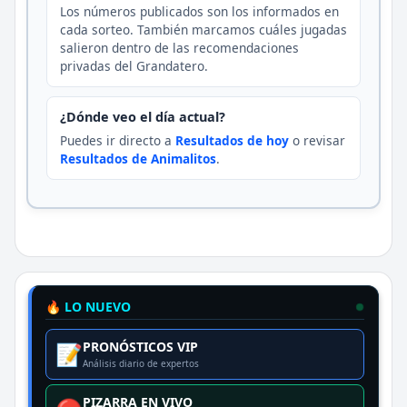
Los números publicados son los informados en
cada sorteo. También marcamos cuáles jugadas
salieron dentro de las recomendaciones
privadas del Grandatero.
¿Dónde veo el día actual?
Puedes ir directo a
Resultados de hoy
o revisar
Resultados de Animalitos
.
🔥 LO NUEVO
PRONÓSTICOS VIP
📝
Análisis diario de expertos
PIZARRA EN VIVO