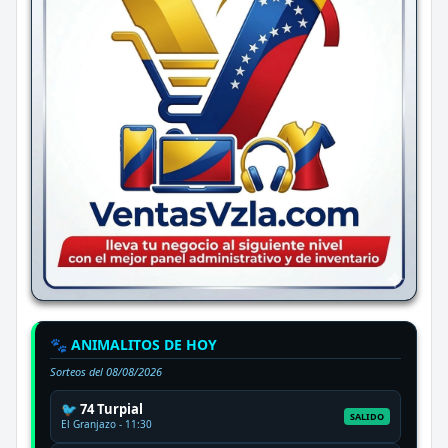
🐾 ANIMALITOS DE HOY
Sorteos del
08/08/2026
🐦 74 Turpial
SALIDO
El Granjazo - 11:30