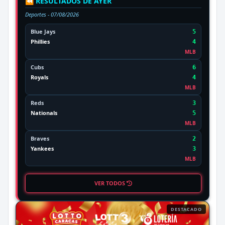
⏪ RESULTADOS DE AYER
Deportes -
07/08/2026
Blue Jays
5
Phillies
4
MLB
Cubs
6
Royals
4
MLB
Reds
3
Nationals
5
MLB
Braves
2
Yankees
3
MLB
VER TODOS
DESTACADO