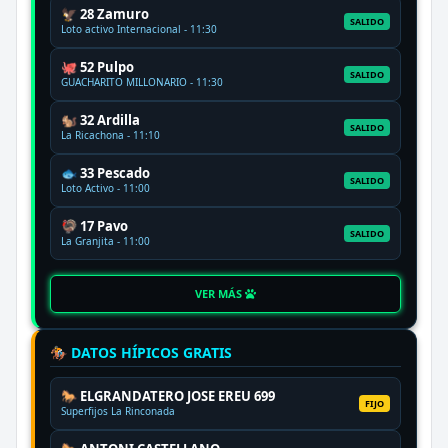
🦅 28 Zamuro
SALIDO
Loto activo Internacional - 11:30
🐙 52 Pulpo
SALIDO
GUACHARITO MILLONARIO - 11:30
🐿️ 32 Ardilla
SALIDO
La Ricachona - 11:10
🐟 33 Pescado
SALIDO
Loto Activo - 11:00
🦃 17 Pavo
SALIDO
La Granjita - 11:00
VER MÁS
🏇 DATOS HÍPICOS GRATIS
🐎 ELGRANDATERO JOSE EREU 699
FIJO
Superfijos La Rinconada