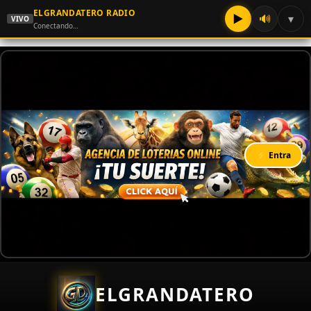
ELGRANDATERO RADIO
▶
🔊
▾
VIVO
Conectando…
⚡ Entra
ELGRANDATERO