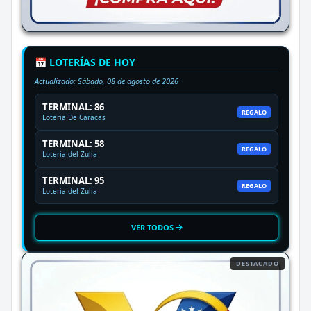
📅 LOTERÍAS DE HOY
Actualizado:
Sábado, 08 de agosto de 2026
TERMINAL: 86
REGALO
Loteria De Caracas
TERMINAL: 58
REGALO
Loteria del Zulia
TERMINAL: 95
REGALO
Loteria del Zulia
VER TODOS
DESTACADO