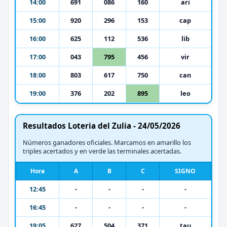
14:00
691
086
160
ari
15:00
920
296
153
cap
16:00
625
112
536
lib
17:00
043
795
456
vir
18:00
803
617
750
can
19:00
376
202
895
leo
Resultados Loteria del Zulia - 24/05/2026
Números ganadores oficiales. Marcamos en amarillo los
triples acertados y en verde las terminales acertadas.
Hora
A
B
C
SIGNO
12:45
-
-
-
-
16:45
-
-
-
-
19:05
627
504
371
tau