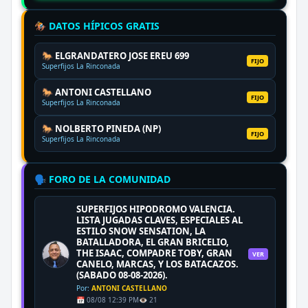
🏇 DATOS HÍPICOS GRATIS
🐎 ELGRANDATERO JOSE EREU 699
FIJO
Superfijos La Rinconada
🐎 ANTONI CASTELLANO
FIJO
Superfijos La Rinconada
🐎 NOLBERTO PINEDA (NP)
FIJO
Superfijos La Rinconada
🗣️ FORO DE LA COMUNIDAD
SUPERFIJOS HIPODROMO VALENCIA.
LISTA JUGADAS CLAVES, ESPECIALES AL
ESTILO SNOW SENSATION, LA
BATALLADORA, EL GRAN BRICELIO,
THE ISAAC, COMPADRE TOBY, GRAN
VER
CANELO, MARCAS, Y LOS BATACAZOS.
(SABADO 08-08-2026).
Por:
ANTONI CASTELLANO
📅 08/08 12:39 PM
👁️ 21