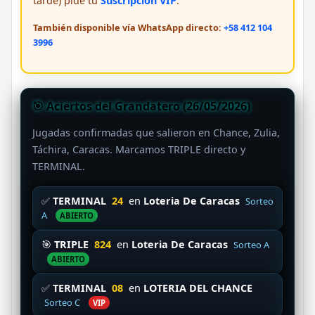
tarde) pide tu
Suscripción VIP
.
También disponible vía WhatsApp directo:
+58 412 104
3996
🎯 Aciertos del Grandatero (26/05/2026)
Jugadas confirmadas que salieron en Chance, Zulia,
Táchira, Caracas. Marcamos TRIPLE directo y
TERMINAL.
✅
TERMINAL
24
en
Loteria De Caracas
Sorteo
A
ABIERTO
🎯
TRIPLE
824
en
Loteria De Caracas
Sorteo A
ABIERTO
✅
TERMINAL
08
en
LOTERIA DEL CHANCE
Sorteo C
VIP