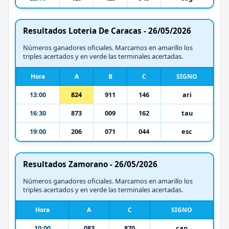
Resultados Loteria De Caracas - 26/05/2026
Números ganadores oficiales. Marcamos en amarillo los
triples acertados y en verde las terminales acertadas.
Hora
A
B
C
SIGNO
13:00
824
911
146
ari
16:30
873
009
162
tau
19:00
206
071
044
esc
Resultados Zamorano - 26/05/2026
Números ganadores oficiales. Marcamos en amarillo los
triples acertados y en verde las terminales acertadas.
Hora
A
C
SIGNO
10:00
083
870
can