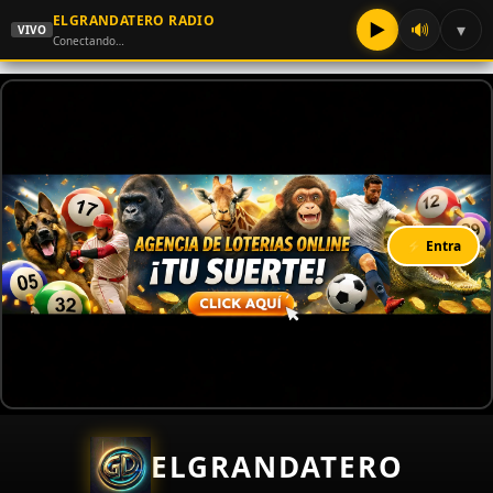
ELGRANDATERO RADIO
▶
🔊
▾
VIVO
Conectando…
⚡ Entra
ELGRANDATERO