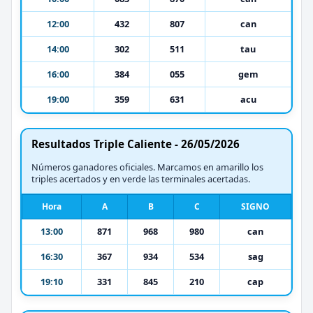
12:00
432
807
can
14:00
302
511
tau
16:00
384
055
gem
19:00
359
631
acu
Resultados Triple Caliente - 26/05/2026
Números ganadores oficiales. Marcamos en amarillo los
triples acertados y en verde las terminales acertadas.
Hora
A
B
C
SIGNO
13:00
871
968
980
can
16:30
367
934
534
sag
19:10
331
845
210
cap