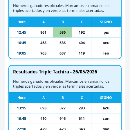
Números ganadores oficiales. Marcamos en amarillo los
triples acertados y en verde las terminales acertadas.
Hora
A
B
C
SIGNO
12:45
861
586
192
pis
16:45
458
536
404
acu
19:05
765
637
119
leo
Resultados Triple Tachira - 26/05/2026
Números ganadores oficiales. Marcamos en amarillo los
triples acertados y en verde las terminales acertadas.
Hora
A
B
C
SIGNO
13:15
693
377
293
acu
16:45
410
946
611
can
22:10
429
423
343
sag