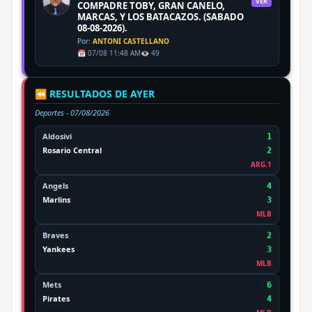
VER
COMPADRE TOBY, GRAN CANELO,
MARCAS, Y LOS BATACAZOS. (SABADO
08-08-2026).
Por:
ANTONI CASTELLANO
📅 07/08 11:48 AM
👁️ 49
⏪ RESULTADOS DE AYER
Deportes -
07/08/2026
Aldosivi
1
Rosario Central
2
ARG.1
Angels
4
Marlins
3
MLB
Braves
2
Yankees
3
MLB
Mets
6
Pirates
4