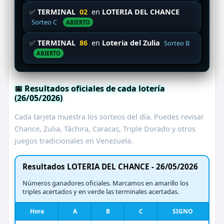
✅
TERMINAL
02
en
LOTERIA DEL CHANCE
Sorteo C
ABIERTO
✅
TERMINAL
86
en
Loteria del Zulia
Sorteo B
ABIERTO
📅 Resultados oficiales de cada lotería
(26/05/2026)
Cada tarjeta muestra los sorteos del día. Puedes revisar
Chance, Zulia, Táchira, Caracas, Triple Dorado y otros
juegos tradicionales en Venezuela.
Resultados LOTERIA DEL CHANCE - 26/05/2026
Números ganadores oficiales. Marcamos en amarillo los
triples acertados y en verde las terminales acertadas.
Hora
A
B
C
SIGNO