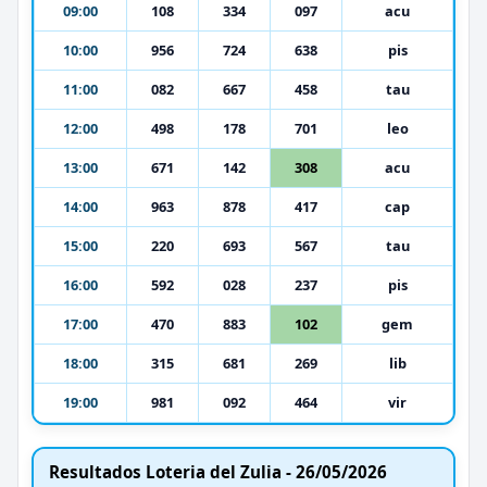
09:00
108
334
097
acu
10:00
956
724
638
pis
11:00
082
667
458
tau
12:00
498
178
701
leo
13:00
671
142
308
acu
14:00
963
878
417
cap
15:00
220
693
567
tau
16:00
592
028
237
pis
17:00
470
883
102
gem
18:00
315
681
269
lib
19:00
981
092
464
vir
Resultados Loteria del Zulia - 26/05/2026