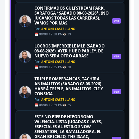
CONFIRMADOS GULFSTREAM PARK,
SARATOGA *SABADO 08-08-2026*. (NO
JUGAMOS TODAS LAS CARRERAS).
VER
VAMOS POR MAS.
Por:
ANTONI CASTELLANO
📅 08/08 12:38 PM
👁️ 39
LOGROS IMPERDIBLE MLB (SABADO
08-08-2026). AYER HUBO PARLEY. DE
NUEVO SERA OTRO ARRASE
VER
Por:
ANTONI CASTELLANO
📅 08/08 12:35 PM
👁️ 20
TRIPLE ROMPEBANCAS, TACHIRA,
ANIMALITOS (SABADO 08-08-2026)
HABRÁ TRIPLE, ANIMALITOS. CLI Y
VER
CONSIGA
Por:
ANTONI CASTELLANO
📅 08/08 12:29 PM
👁️ 25
ESTE NO PIERDE HIPODROMO
VALENCIA. LISTA JUGADAS CLAVES,
ESPECIALES AL ESTILO SNOW
SENSATION, LA BATALLADORA, EL
GRAN BRICELIO, THE ISAAC,