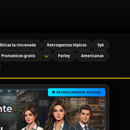
diticas la rinconada
Retrospectos Hipicos
5y6
Pronosticos gratis
Parley
Americanas
PATROCINADOR OFICIAL