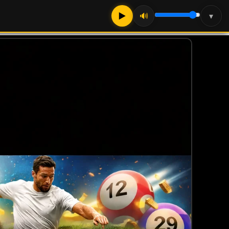
▶
🔊
▾