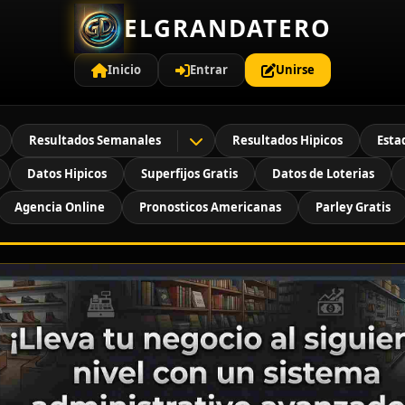
ELGRANDATERO
Inicio
Entrar
Unirse
Resultados Semanales
Resultados Hipicos
Esta
Datos Hipicos
Superfijos Gratis
Datos de Loterias
Agencia Online
Pronosticos Americanas
Parley Gratis