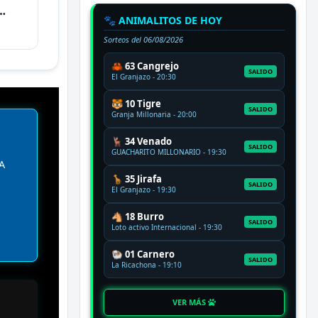
🐾 ANIMALITOS DE HOY
Sorteos del
06/08/2026
🦀 63 Cangrejo
SALIDO
El Granjazo - 20:30
🐯 10 Tigre
SALIDO
Granja Millonaria - 20:00
🦌 34 Venado
SALIDO
GUACHARITO MILLONARIO - 19:30
A
🦒 35 Jirafa
SALIDO
El Granjazo - 19:30
🐴 18 Burro
SALIDO
Loto activo Internacional - 19:30
🐏 01 Carnero
SALIDO
La Ricachona - 19:10
VER MÁS