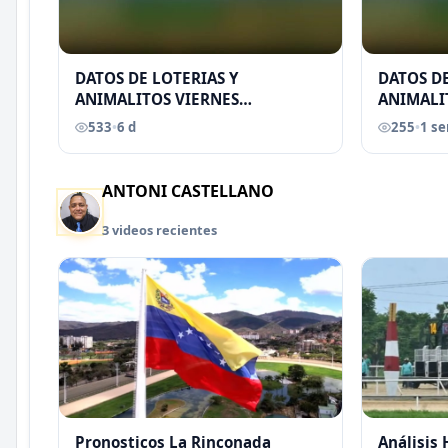
DATOS DE LOTERIAS Y
DATOS DE
ANIMALITOS VIERNES
ANIMALI
31/07/2026
29/07/2
533
•
6 d
255
•
1 s
EREU
ANTONI CASTELLANO
3 videos recientes
Pronosticos La Rinconada
Análisis