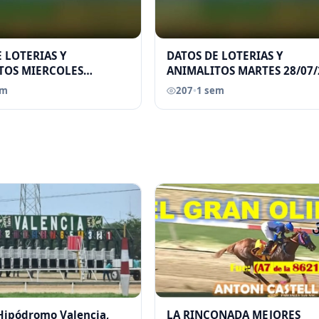
 LOTERIAS Y
DATOS DE LOTERIAS Y
TOS MIERCOLES
ANIMALITOS MARTES 28/07/
026 ELGRANDATERO JOSE
ELGRANDATERO JOSE EREU
em
207
•
1 sem
 Hipódromo Valencia,
LA RINCONADA MEJORES