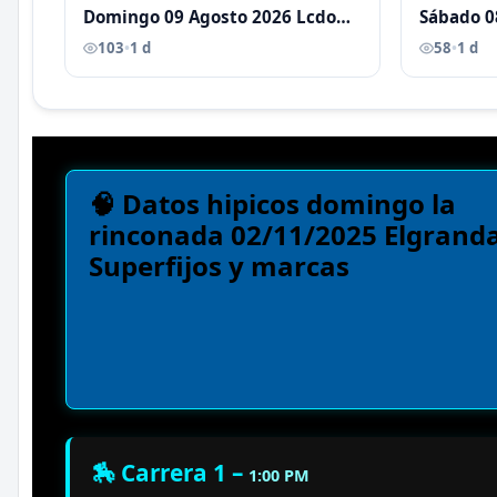
Domingo 09 Agosto 2026 Lcdo
Sábado 0
Antoni Castellano
Antoni C
103
•
1 d
58
•
1 d
🧠 Datos hipicos domingo la
rinconada 02/11/2025 Elgranda
Superfijos y marcas
🏇 Carrera 1 –
1:00 PM