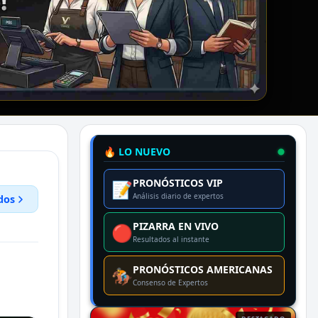
🔥 LO NUEVO
PRONÓSTICOS VIP
📝
Análisis diario de expertos
dos
PIZARRA EN VIVO
🔴
Resultados al instante
PRONÓSTICOS AMERICANAS
🏇
Consenso de Expertos