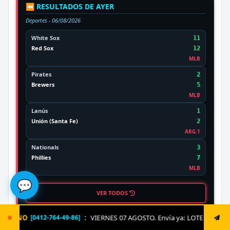
⏪ RESULTADOS DE AYER
Deportes -
06/08/2026
White Sox
11
Red Sox
12
MLB
Pirates
2
Brewers
5
MLB
Lanús
1
Unión (Santa Fe)
2
ARG.1
Nationals
3
Phillies
7
MLB
💬
VER TODOS
:
VIERNES 07 AGOSTO. Envía ya: LOTERIA al 8621 un solo triple ZULIA y 
DESTACADO