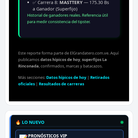
✅ Carrera 8:
MASTTERY
— 175.30 Bs
a Ganador (Superfijo)
Historial de ganadores reales. Referencia útil
para medir consistencia del tipster.
Este reporte forma parte de ElGrandatero.com.ve. Aquí
publicamos
datos hípicos de hoy
,
superfijos La
Rinconada
, confirmados, marcas y batacazos.
Más secciones:
Datos hípicos de hoy
|
Retirados
oficiales
|
Resultados de carreras
🔥 LO NUEVO
PRONÓSTICOS VIP