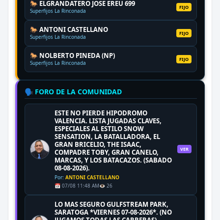
🐎 ELGRANDATERO JOSE EREU 699
FIJO
Superfijos La Rinconada
🐎 ANTONI CASTELLANO
FIJO
Superfijos La Rinconada
🐎 NOLBERTO PINEDA (NP)
FIJO
Superfijos La Rinconada
🗣️ FORO DE LA COMUNIDAD
ESTE NO PIERDE HIPODROMO
VALENCIA. LISTA JUGADAS CLAVES,
ESPECIALES AL ESTILO SNOW
SENSATION, LA BATALLADORA, EL
GRAN BRICELIO, THE ISAAC,
VER
COMPADRE TOBY, GRAN CANELO,
MARCAS, Y LOS BATACAZOS. (SABADO
08-08-2026).
Por:
ANTONI CASTELLANO
📅 07/08 11:48 AM
👁️ 26
LO MAS SEGURO GULFSTREAM PARK,
SARATOGA *VIERNES 07-08-2026*. (NO
JUGAMOS TODAS LAS CARRERAS).