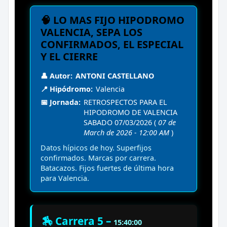
🧠 LO MAS FIJO HIPODROMO
VALENCIA, SEPA LOS
CONFIRMADOS, EL ESPECIAL
Y EL CIERRE
👤 Autor:
ANTONI CASTELLANO
📍 Hipódromo:
Valencia
📅 Jornada:
RETROSPECTOS PARA EL
HIPODROMO DE VALENCIA
SABADO 07/03/2026 (
07 de
March de 2026 - 12:00 AM
)
Datos hípicos de hoy. Superfijos
confirmados. Marcas por carrera.
Batacazos. Fijos fuertes de última hora
para Valencia.
🏇 Carrera 5 –
15:40:00