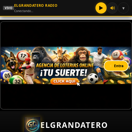
ELGRANDATERO RADIO
▶
🔊
▾
VIVO
Conectando…
⚡ Entra
ELGRANDATERO