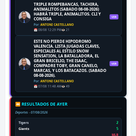
TRIPLE ROMPEBANCAS, TACHIRA,
ANIMALITOS (SABADO 08-08-2026)
HABRÁ TRIPLE, ANIMALITOS. CLI Y
VER
CONSIGA
Por:
ANTONI CASTELLANO
📅 08/08 12:29 PM
👁️ 21
ESTE NO PIERDE HIPODROMO
VALENCIA. LISTA JUGADAS CLAVES,
ESPECIALES AL ESTILO SNOW
SENSATION, LA BATALLADORA, EL
GRAN BRICELIO, THE ISAAC,
VER
COMPADRE TOBY, GRAN CANELO,
MARCAS, Y LOS BATACAZOS. (SABADO
08-08-2026).
Por:
ANTONI CASTELLANO
📅 07/08 11:48 AM
👁️ 49
⏪ RESULTADOS DE AYER
Deportes -
07/08/2026
Tigers
2
Giants
5
MLB