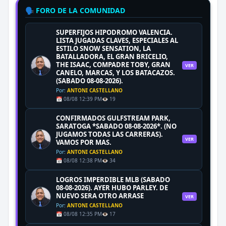
🗣️ FORO DE LA COMUNIDAD
SUPERFIJOS HIPODROMO VALENCIA.
LISTA JUGADAS CLAVES, ESPECIALES AL
ESTILO SNOW SENSATION, LA
BATALLADORA, EL GRAN BRICELIO,
THE ISAAC, COMPADRE TOBY, GRAN
VER
CANELO, MARCAS, Y LOS BATACAZOS.
(SABADO 08-08-2026).
Por:
ANTONI CASTELLANO
📅 08/08 12:39 PM
👁️ 19
CONFIRMADOS GULFSTREAM PARK,
SARATOGA *SABADO 08-08-2026*. (NO
JUGAMOS TODAS LAS CARRERAS).
VER
VAMOS POR MAS.
Por:
ANTONI CASTELLANO
📅 08/08 12:38 PM
👁️ 34
LOGROS IMPERDIBLE MLB (SABADO
08-08-2026). AYER HUBO PARLEY. DE
NUEVO SERA OTRO ARRASE
VER
Por:
ANTONI CASTELLANO
📅 08/08 12:35 PM
👁️ 17