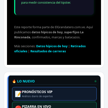
para medir consistencia del tipster.
Este reporte forma parte de ElGrandatero.com.ve. Aquí
publicamos
datos hípicos de hoy
,
superfijos La
Rinconada
, confirmados, marcas y batacazos.
Más secciones:
Datos hípicos de hoy
|
Retirados
oficiales
|
Resultados de carreras
🔥 LO NUEVO
PRONÓSTICOS VIP
📝
Análisis diario de expertos
PIZARRA EN VIVO