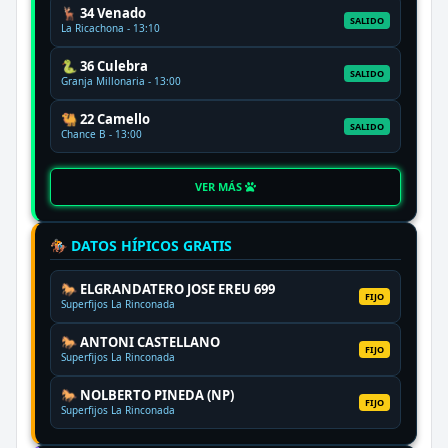
🦌 34 Venado
SALIDO
La Ricachona - 13:10
🐍 36 Culebra
SALIDO
Granja Millonaria - 13:00
🐫 22 Camello
SALIDO
Chance B - 13:00
VER MÁS
🏇 DATOS HÍPICOS GRATIS
🐎 ELGRANDATERO JOSE EREU 699
FIJO
Superfijos La Rinconada
🐎 ANTONI CASTELLANO
FIJO
Superfijos La Rinconada
🐎 NOLBERTO PINEDA (NP)
FIJO
Superfijos La Rinconada