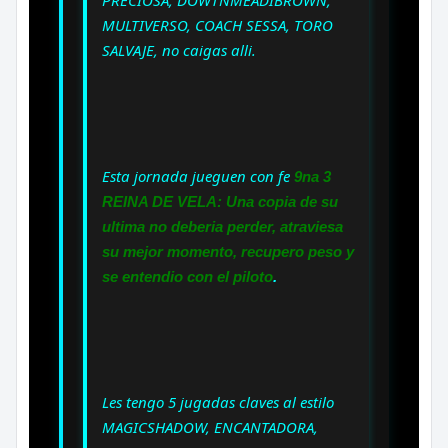
MULTIVERSO, COACH SESSA, TORO
SALVAJE, no caigas alli.
Esta jornada jueguen con fe
9na 3
REINA DE VELA: Una copia de su
ultima no deberia perder, atraviesa
su mejor momento, recupero peso y
se entendio con el piloto
.
Les tengo 5 jugadas claves al estilo
MAGICSHADOW, ENCANTADORA,