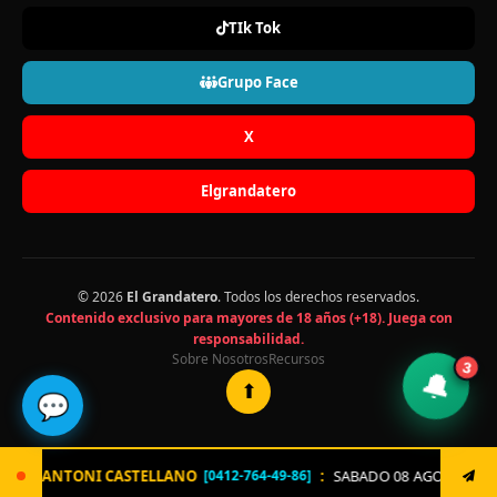
TIk Tok
Grupo Face
X
Elgrandatero
© 2026
El Grandatero
. Todos los derechos reservados.
Contenido exclusivo para mayores de 18 años (+18). Juega con
responsabilidad.
Sobre Nosotros
Recursos
3
🔔
⬆
💬
ANO
:
SABADO 08 AGOSTO. Envía ya: LOTERIA al 8621 un s
[0412-764-49-86]