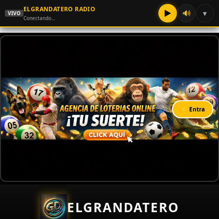
ELGRANDATERO RADIO
▶
🔊
▾
VIVO
Conectando…
⚡ Entra
ELGRANDATERO