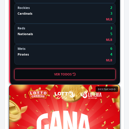
Rockies
2
Cardinals
3
MLB
Reds
3
Nationals
5
MLB
Mets
6
Pirates
4
MLB
VER TODOS
DESTACADO