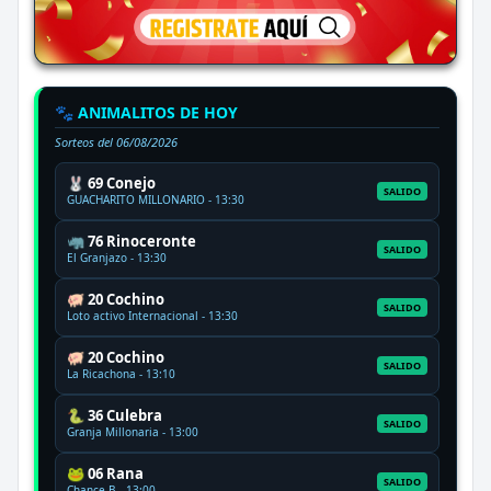
🐾 ANIMALITOS DE HOY
Sorteos del
06/08/2026
🐰 69 Conejo
SALIDO
GUACHARITO MILLONARIO - 13:30
🦏 76 Rinoceronte
SALIDO
El Granjazo - 13:30
🐖 20 Cochino
SALIDO
Loto activo Internacional - 13:30
🐖 20 Cochino
SALIDO
La Ricachona - 13:10
🐍 36 Culebra
SALIDO
Granja Millonaria - 13:00
🐸 06 Rana
SALIDO
Chance B - 13:00