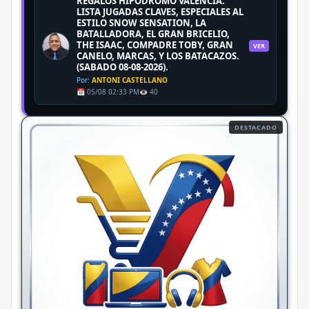
REGALOS HIPODROMO VALENCIA.
LISTA JUGADAS CLAVES, ESPECIALES AL
ESTILO SNOW SENSATION, LA
BATALLADORA, EL GRAN BRICELIO,
THE ISAAC, COMPADRE TOBY, GRAN
VER
CANELO, MARCAS, Y LOS BATACAZOS.
(SABADO 08-08-2026).
Por:
ANTONI CASTELLANO
📅 05/08 02:33 PM
👁️ 40
DESTACADO