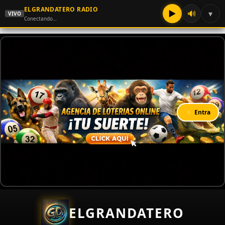
ELGRANDATERO RADIO
▶
🔊
▾
VIVO
Conectando…
⚡ Entra
ELGRANDATERO