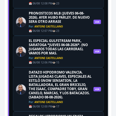
📅 06/08 12:08 PM
👁️ 23
PRONOSTICOS MLB (JUEVES 06-08-
2026). AYER HUBO PARLEY. DE NUEVO
SERA OTRO ARRASE
VER
Por:
ANTONI CASTELLANO
📅 06/08 12:07 PM
👁️ 23
EL ESPECIAL GULFSTREAM PARK,
SARATOGA *JUEVES 06-08-2026*. (NO
JUGAMOS TODAS LAS CARRERAS).
VER
VAMOS POR MAS.
Por:
ANTONI CASTELLANO
📅 06/08 12:06 PM
👁️ 15
DATAZO HIPODROMO VALENCIA.
LISTA JUGADAS CLAVES, ESPECIALES AL
ESTILO SNOW SENSATION, LA
BATALLADORA, EL GRAN BRICELIO,
THE ISAAC, COMPADRE TOBY, GRAN
VER
CANELO, MARCAS, Y LOS BATACAZOS.
(SABADO 08-08-2026).
Por:
ANTONI CASTELLANO
📅 06/08 12:00 PM
👁️ 17