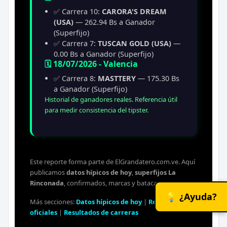
✅ Carrera 10:
CARORA'S DREAM
(USA)
— 262.94 Bs a Ganador
(Superfijo)
✅ Carrera 7:
TUSCAN GOLD (USA)
—
0.00 Bs a Ganador (Superfijo)
🗓️ 18/07/2026 - Valencia
✅ Carrera 8:
MASTTERY
— 175.30 Bs
a Ganador (Superfijo)
Historial de ganadores reales. Referencia útil
para medir consistencia del tipster.
Este reporte forma parte de ElGrandatero.com.ve. Aquí
publicamos
datos hípicos de hoy
,
superfijos La
Rinconada
, confirmados, marcas y batacazos.
💡 ¿Ayuda?
Más secciones:
Datos hípicos de hoy
|
Retirados
oficiales
|
Resultados de carreras