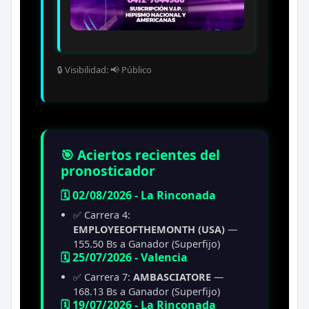
🔒 Visibilidad: 📢 Público
🎯 Aciertos recientes del
pronosticador
🗓️ 02/08/2026 - La Rinconada
✅ Carrera 4:
EMPLOYEEOFTHEMONTH (USA)
—
155.50 Bs a Ganador (Superfijo)
🗓️ 25/07/2026 - Valencia
✅ Carrera 7:
AMBASCIATORE
—
168.13 Bs a Ganador (Superfijo)
🗓️ 19/07/2026 - La Rinconada