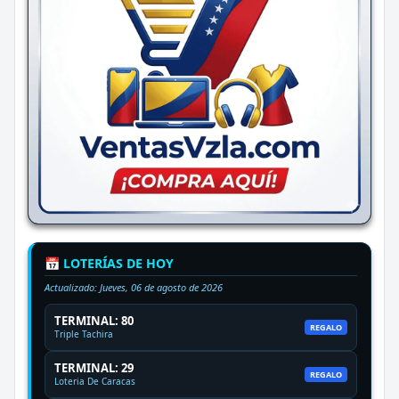
📅 LOTERÍAS DE HOY
Actualizado:
Jueves, 06 de agosto de 2026
TERMINAL: 80
REGALO
Triple Tachira
TERMINAL: 29
REGALO
Loteria De Caracas