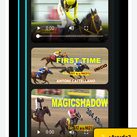
💡 ¿Ayuda?