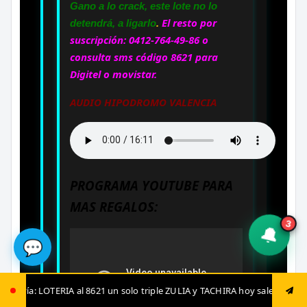
Gano a lo crack, este lote no lo
.
El resto por
detendrá, a ligarlo
suscripción: 0412-764-49-86 o
consulta sms código 8621 para
Digitel o movistar.
AUDIO HIPODROMO VALENCIA
PROGRAMA YOUTUBE PARA
MAS REGALOS:
3
🔔
💬
IA y TACHIRA hoy sale: LOTERIA al 8621 luego envía ya: ANIMAL al 8621 ju