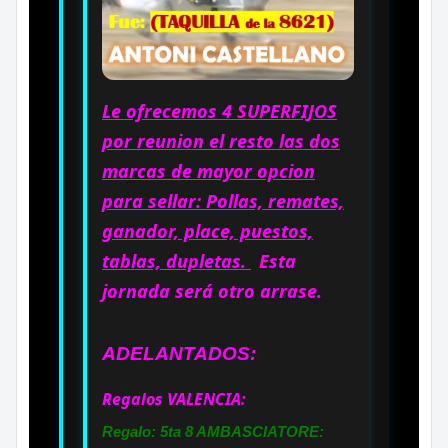
Le ofrecemos 4 SUPERFIJOS
por reunion el resto las dos
marcas de mayor opcion
para sellar: Pollas, remates,
ganador, place, puestos,
tablas, dupletas.
Esta
jornada será otro arrase.
ADELANTADOS:
Regalos VALENCIA:
Regalo: 5ta 8 AMBASCIATORE: