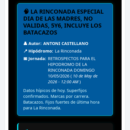
🧠 LA RINCONADA ESPECIAL
DIA DE LAS MADRES, NO
VALIDAS, 5Y6, INCLUYE LOS
BATACAZOS
👤 Autor:
ANTONI CASTELLANO
📍 Hipódromo:
La Rinconada
📅 Jornada:
RETROSPECTOS PARA EL
HIPODROMO DE LA
RINCONADA DOMINGO
10/05/2026 (
10 de May de
2026 - 12:00 AM
)
Datos hípicos de hoy. Superfijos
confirmados. Marcas por carrera.
Batacazos. Fijos fuertes de última hora
para La Rinconada.