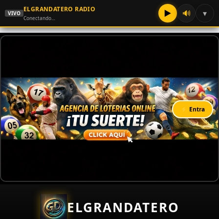
ELGRANDATERO RADIO
▶
🔊
▾
VIVO
Conectando…
⚡ Entra
ELGRANDATERO