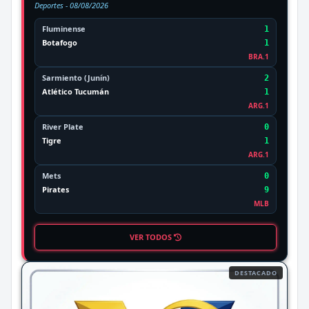
Deportes -
08/08/2026
Fluminense
1
Botafogo
1
BRA.1
Sarmiento (Junín)
2
Atlético Tucumán
1
ARG.1
River Plate
0
Tigre
1
ARG.1
Mets
0
Pirates
9
MLB
VER TODOS
DESTACADO