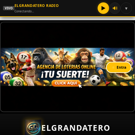
ELGRANDATERO RADIO
▶
🔊
▾
VIVO
Conectando…
⚡ Entra
ELGRANDATERO