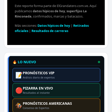
Este reporte forma parte de ElGrandatero.com.ve. Aquí
publicamos
datos hípicos de hoy
,
superfijos La
Rinconada
, confirmados, marcas y batacazos.
Más secciones:
Datos hípicos de hoy
|
Retirados
oficiales
|
Resultados de carreras
🔥 LO NUEVO
PRONÓSTICOS VIP
📝
Análisis diario de expertos
PIZARRA EN VIVO
🔴
Resultados al instante
PRONÓSTICOS AMERICANAS
🏇
Consenso de Expertos