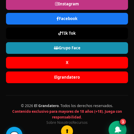
Instagram
Facebook
TIk Tok
Grupo Face
X
Elgrandatero
© 2026
El Grandatero
. Todos los derechos reservados.
Contenido exclusivo para mayores de 18 años (+18). Juega con
responsabilidad.
Sobre Nosotros
Recursos
2
🔔
⬆