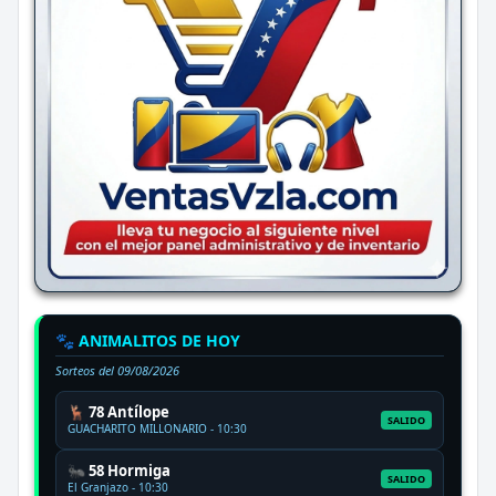
🐾 ANIMALITOS DE HOY
Sorteos del
09/08/2026
🦌 78 Antílope
SALIDO
GUACHARITO MILLONARIO - 10:30
🐜 58 Hormiga
SALIDO
El Granjazo - 10:30