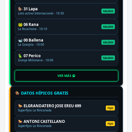
🦫 31 Lapa
SALIDO
Loto activo Internacional - 10:30
🐸 06 Rana
SALIDO
La Ricachona - 10:10
🐋 00 Ballena
SALIDO
La Granjita - 10:00
🦜 07 Perico
SALIDO
Granja Millonaria - 10:00
VER MÁS
🏇 DATOS HÍPICOS GRATIS
🐎 ELGRANDATERO JOSE EREU 699
FIJO
Superfijos La Rinconada
🐎 ANTONI CASTELLANO
FIJO
Superfijos La Rinconada