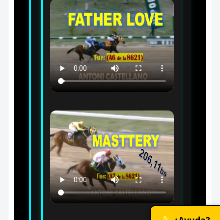
💡 ¿Ayuda?