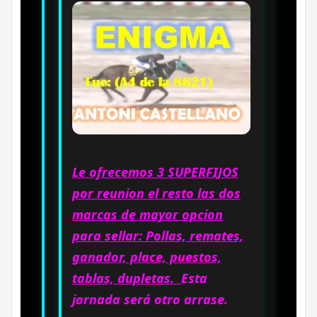
Le ofrecemos 3 SUPERFIJOS
por reunion el resto las dos
marcas de mayor opcion
para sellar: Pollas, remates,
ganador, place, puestos,
tablas, dupletas.
Esta
jornada será otro arrase.