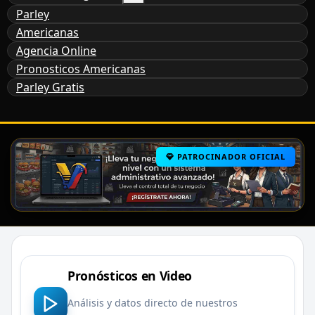
Parley
Americanas
Agencia Online
Pronosticos Americanas
Parley Gratis
PATROCINADOR OFICIAL
PATROCINADOR OFICIAL
Pronósticos en Video
Análisis y datos directo de nuestros