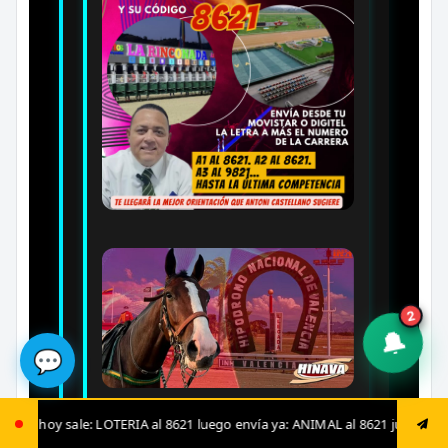
2
🔔
💬
Tarifa máxima del código:
Movistar es BsS
nvía ya: ANIMAL al 8621 jugada fija: ANIMAL al 8621
04/08 | 21:24