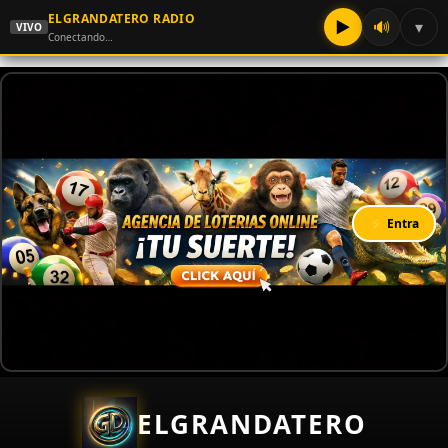
ELGRANDATERO RADIO
▶
🔊
▾
VIVO
Conectando…
⚡ Entra
ELGRANDATERO