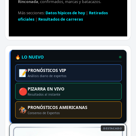
Rinconada
, confirmados, marcas y batacazos.
Más secciones:
Datos hípicos de hoy
|
Retirados
oficiales
|
Resultados de carreras
🔥 LO NUEVO
PRONÓSTICOS VIP
📝
Análisis diario de expertos
PIZARRA EN VIVO
🔴
Resultados al instante
PRONÓSTICOS AMERICANAS
🏇
Consenso de Expertos
DESTACADO