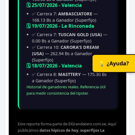
🗓️ 25/07/2026 - Valencia
✅ Carrera 7:
AMBASCIATORE
—
168.13 Bs a Ganador (Superfijo)
🗓️ 19/07/2026 - La Rinconada
✅ Carrera 7:
TUSCAN GOLD (USA)
—
0.00 Bs a Ganador (Superfijo)
✅ Carrera 10:
CARORA'S DREAM
(USA)
— 262.94 Bs a Ganador
(Superfijo)
💡 ¿Ayuda?
🗓️ 18/07/2026 - Valencia
✅ Carrera 8:
MASTTERY
— 175.30 Bs
a Ganador (Superfijo)
Historial de ganadores reales. Referencia útil
para medir consistencia del tipster.
Este reporte forma parte de ElGrandatero.com.ve. Aquí
publicamos
datos hípicos de hoy
,
superfijos La