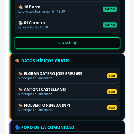
🐴 18 Burro
SALIDO
Loto activo Internacional - 19:30
🐏 01 Carnero
SALIDO
La Ricachona - 19:10
VER MÁS
🏇 DATOS HÍPICOS GRATIS
🐎 ELGRANDATERO JOSE EREU 699
FIJO
Superfijos La Rinconada
🐎 ANTONI CASTELLANO
FIJO
Superfijos La Rinconada
🐎 NOLBERTO PINEDA (NP)
FIJO
Superfijos La Rinconada
🗣️ FORO DE LA COMUNIDAD