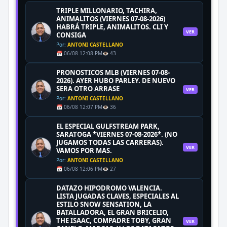
TRIPLE MILLONARIO, TACHIRA,
ANIMALITOS (VIERNES 07-08-2026)
HABRÁ TRIPLE, ANIMALITOS. CLI Y
VER
CONSIGA
Por:
ANTONI CASTELLANO
📅 06/08 12:08 PM
👁️ 43
PRONOSTICOS MLB (VIERNES 07-08-
2026). AYER HUBO PARLEY. DE NUEVO
SERA OTRO ARRASE
VER
Por:
ANTONI CASTELLANO
📅 06/08 12:07 PM
👁️ 36
EL ESPECIAL GULFSTREAM PARK,
SARATOGA *VIERNES 07-08-2026*. (NO
JUGAMOS TODAS LAS CARRERAS).
VER
VAMOS POR MAS.
Por:
ANTONI CASTELLANO
📅 06/08 12:06 PM
👁️ 27
DATAZO HIPODROMO VALENCIA.
LISTA JUGADAS CLAVES, ESPECIALES AL
ESTILO SNOW SENSATION, LA
BATALLADORA, EL GRAN BRICELIO,
THE ISAAC, COMPADRE TOBY, GRAN
VER