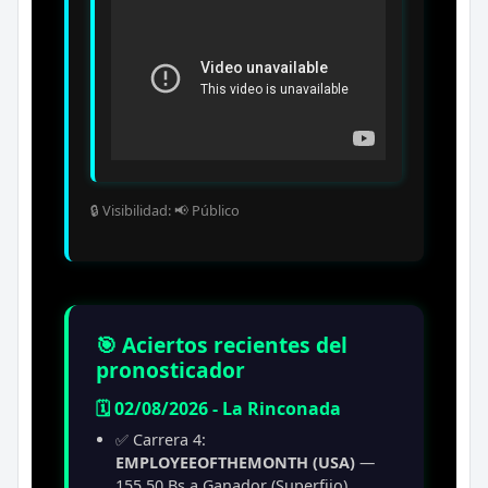
🔒 Visibilidad: 📢 Público
🎯 Aciertos recientes del
pronosticador
🗓️ 02/08/2026 - La Rinconada
✅ Carrera 4:
EMPLOYEEOFTHEMONTH (USA)
—
155.50 Bs a Ganador (Superfijo)