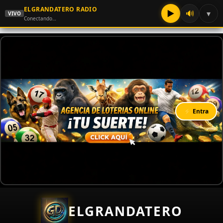
ELGRANDATERO RADIO
▶
🔊
▾
VIVO
Conectando…
⚡ Entra
ELGRANDATERO