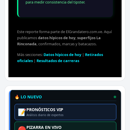
para medir consistencia del tipster.
Este reporte forma parte de ElGrandatero.com.ve. Aquí
publicamos
datos hípicos de hoy
,
superfijos La
Rinconada
, confirmados, marcas y batacazos.
Más secciones:
Datos hípicos de hoy
|
Retirados
oficiales
|
Resultados de carreras
🔥 LO NUEVO
PRONÓSTICOS VIP
📝
Análisis diario de expertos
PIZARRA EN VIVO
🔴