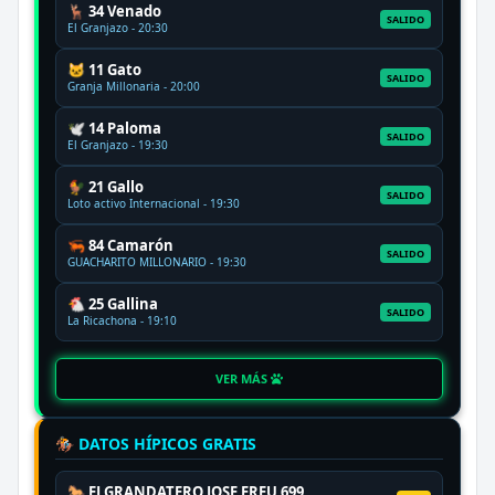
🦌 34 Venado
SALIDO
El Granjazo - 20:30
🐱 11 Gato
SALIDO
Granja Millonaria - 20:00
🕊️ 14 Paloma
SALIDO
El Granjazo - 19:30
🐓 21 Gallo
SALIDO
Loto activo Internacional - 19:30
🦐 84 Camarón
SALIDO
GUACHARITO MILLONARIO - 19:30
🐔 25 Gallina
SALIDO
La Ricachona - 19:10
VER MÁS
🏇 DATOS HÍPICOS GRATIS
🐎 ELGRANDATERO JOSE EREU 699