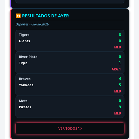
⏪ RESULTADOS DE AYER
Deportes -
08/08/2026
Tigers
8
Giants
0
MLB
River Plate
0
Tigre
1
ARG.1
Braves
4
Yankees
5
MLB
Mets
0
Pirates
9
MLB
VER TODOS