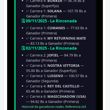
✅ Carrera 4:
BUNKER
— 56.76 Bs a
Ganador (Superfijo)
✅ Carrera 1:
SOLANA
— 107.70 Bs a
Ganador (Primera)
🗓️ 09/11/2025 - La Rinconada
✅ Carrera 1:
CUMANES
— 77.63 Bs a
Ganador (Primera)
✅ Carrera 4:
MY RETURNING MATE
— 83.13 Bs a Ganador (Primera)
🗓️ 02/11/2025 - La Rinconada
✅ Carrera 2:
JOFIEL
— 84.79 Bs a
Ganador (Primera)
✅ Carrera 5:
NOSTRA VITTORIA
—
55.00 Bs a Ganador (Superfijo)
✅ Carrera 1:
LUIGINO
— 100.57 Bs a
Ganador (Segunda)
✅ Carrera 4:
REY DEL CASTILLO
—
65.46 Bs a Ganador (Primera)
✅ Carrera 6:
MAGICSHADOW (USA)
— 94.82 Bs a Ganador (Primera)
Historial de ganadores reales. Referencia útil