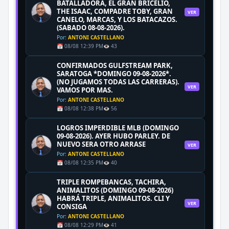
BATALLADORA, EL GRAN BRICELIO,
THE ISAAC, COMPADRE TOBY, GRAN
VER
CANELO, MARCAS, Y LOS BATACAZOS.
(SABADO 08-08-2026).
Por:
ANTONI CASTELLANO
📅 08/08 12:39 PM
👁️ 43
CONFIRMADOS GULFSTREAM PARK,
SARATOGA *DOMINGO 09-08-2026*.
(NO JUGAMOS TODAS LAS CARRERAS).
VER
VAMOS POR MAS.
Por:
ANTONI CASTELLANO
📅 08/08 12:38 PM
👁️ 56
LOGROS IMPERDIBLE MLB (DOMINGO
09-08-2026). AYER HUBO PARLEY. DE
NUEVO SERA OTRO ARRASE
VER
Por:
ANTONI CASTELLANO
📅 08/08 12:35 PM
👁️ 40
TRIPLE ROMPEBANCAS, TACHIRA,
ANIMALITOS (DOMINGO 09-08-2026)
HABRÁ TRIPLE, ANIMALITOS. CLI Y
VER
CONSIGA
Por:
ANTONI CASTELLANO
📅 08/08 12:29 PM
👁️ 41