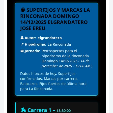
🧠 SUPERFIJOS Y MARCAS LA
RINCONADA DOMINGO
14/12/2025 ELGRANDATERO
JOSE EREU
👤 Autor:
elgrandatero
📍 Hipódromo:
La Rinconada
📅 Jornada:
Retrospectos para el
hipodromo de la rinconada
Domingo 14/12/2025 (
14 de
December de 2025 - 12:00 AM
)
Datos hípicos de hoy. Superfijos
confirmados. Marcas por carrera.
Batacazos. Fijos fuertes de última hora
para La Rinconada.
🏇 Carrera 1 –
13:30:00