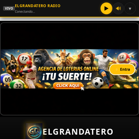
ELGRANDATERO RADIO
▶
🔊
▾
VIVO
Conectando…
⚡ Entra
ELGRANDATERO