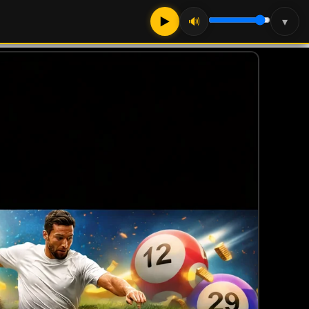
▶
🔊
▾