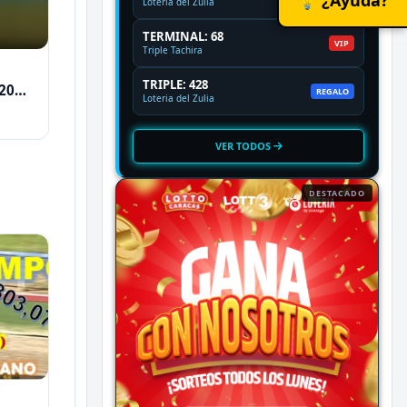
Loteria del Zulia
TERMINAL: 68
VIP
Triple Tachira
TRIPLE: 428
2026
REGALO
Loteria del Zulia
VER TODOS
DESTACADO