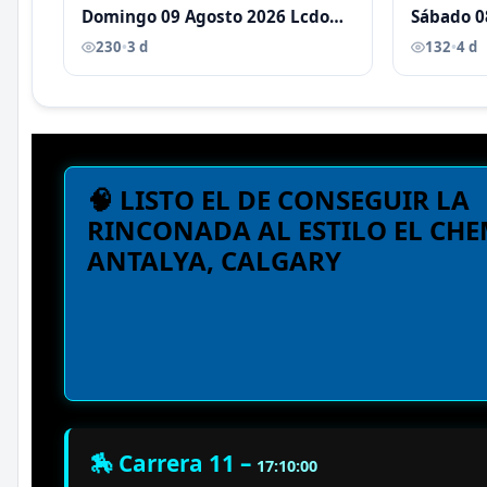
Domingo 09 Agosto 2026 Lcdo
Sábado 0
Antoni Castellano
Antoni C
230
•
3 d
132
•
4 d
🧠 LISTO EL DE CONSEGUIR LA
RINCONADA AL ESTILO EL CHE
ANTALYA, CALGARY
🏇 Carrera 11 –
17:10:00