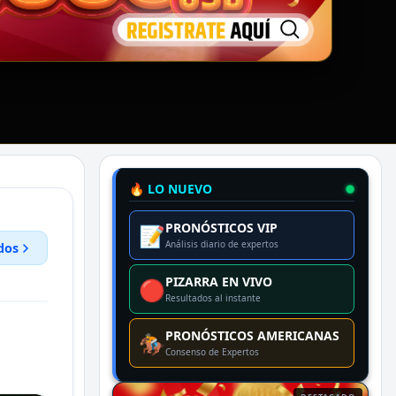
🔥 LO NUEVO
PRONÓSTICOS VIP
📝
Análisis diario de expertos
dos
PIZARRA EN VIVO
🔴
Resultados al instante
PRONÓSTICOS AMERICANAS
🏇
Consenso de Expertos