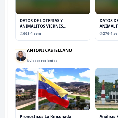
DATOS DE LOTERIAS Y
DATOS DE
ANIMALITOS VIERNES
ANIMALI
31/07/2026
29/07/2
668
•
1 sem
276
•
1 s
EREU
ANTONI CASTELLANO
3 videos recientes
Pronosticos La Rinconada
Análisis