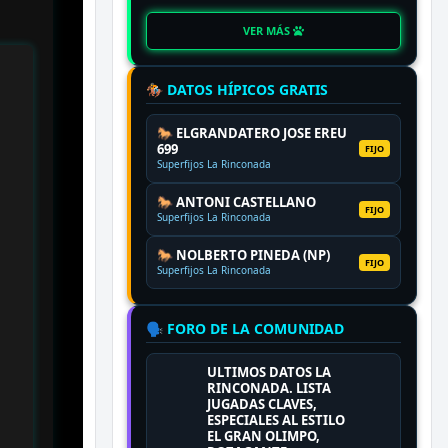
VER MÁS
🏇 DATOS HÍPICOS GRATIS
🐎 ELGRANDATERO JOSE EREU
699
FIJO
Superfijos La Rinconada
🐎 ANTONI CASTELLANO
FIJO
Superfijos La Rinconada
🐎 NOLBERTO PINEDA (NP)
FIJO
Superfijos La Rinconada
🗣️ FORO DE LA COMUNIDAD
ULTIMOS DATOS LA
RINCONADA. LISTA
JUGADAS CLAVES,
ESPECIALES AL ESTILO
EL GRAN OLIMPO,