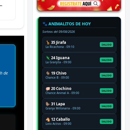
🐾 ANIMALITOS DE HOY
Sorteos del
09/08/2026
🦒 35 Jirafa
SALIDO
La Ricachona - 09:10
🦎 24 Iguana
SALIDO
La Granjita - 09:00
h de
🐐 19 Chivo
SALIDO
Chance B - 09:00
🐖 20 Cochino
SALIDO
Chance Animal A - 09:00
🦫 31 Lapa
SALIDO
Granja Millonaria - 09:00
🐴 12 Caballo
SALIDO
Loto Activo - 09:00