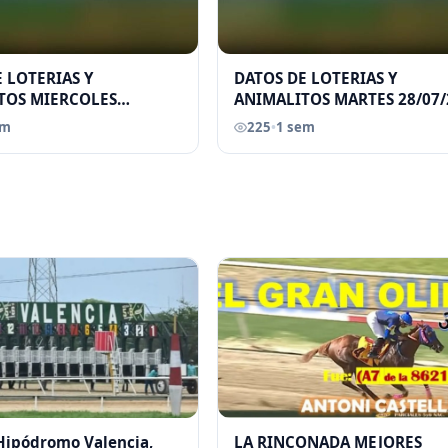
 LOTERIAS Y
DATOS DE LOTERIAS Y
TOS MIERCOLES
ANIMALITOS MARTES 28/07/
026 ELGRANDATERO JOSE
ELGRANDATERO JOSE EREU
em
225
•
1 sem
 Hipódromo Valencia,
LA RINCONADA MEJORES