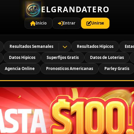
ELGRANDATERO
Inicio
Entrar
Unirse
Resultados Semanales
Resultados Hipicos
Esta
Datos Hipicos
Superfijos Gratis
Datos de Loterias
Agencia Online
Pronosticos Americanas
Parley Gratis