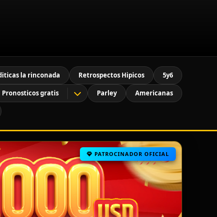
diticas la rinconada
Retrospectos Hipicos
5y6
Pronosticos gratis
Parley
Americanas
PATROCINADOR OFICIAL