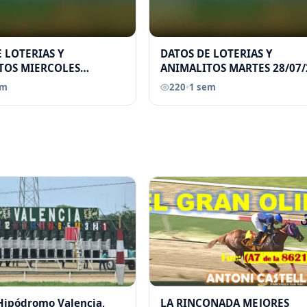
 LOTERIAS Y
DATOS DE LOTERIAS Y
TOS MIERCOLES
ANIMALITOS MARTES 28/07/
026 ELGRANDATERO JOSE
ELGRANDATERO JOSE EREU
em
220
•
1 sem
 Hipódromo Valencia,
LA RINCONADA MEJORES