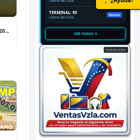
Loteria del Zulia
TERMINAL: 95
REGALO
Loteria del Zulia
2026
VER TODOS
DESTACADO