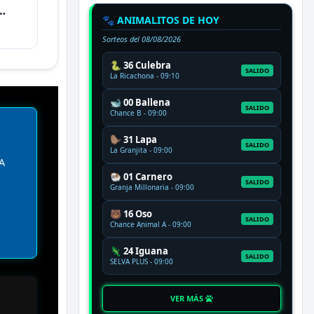
🐾 ANIMALITOS DE HOY
Sorteos del
08/08/2026
🐍 36 Culebra
SALIDO
La Ricachona - 09:10
🐋 00 Ballena
SALIDO
Chance B - 09:00
🦫 31 Lapa
SALIDO
La Granjita - 09:00
A
🐏 01 Carnero
SALIDO
Granja Millonaria - 09:00
🐻 16 Oso
SALIDO
Chance Animal A - 09:00
🦎 24 Iguana
SALIDO
SELVA PLUS - 09:00
VER MÁS