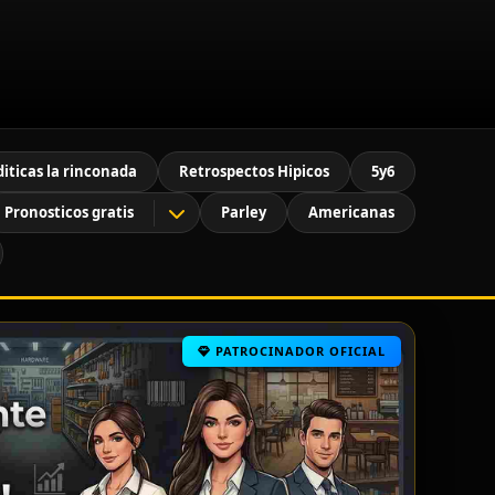
diticas la rinconada
Retrospectos Hipicos
5y6
Pronosticos gratis
Parley
Americanas
PATROCINADOR OFICIAL