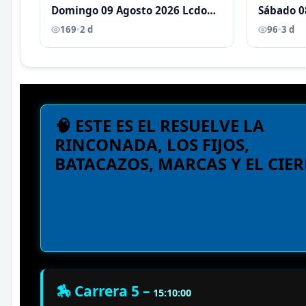
Domingo 09 Agosto 2026 Lcdo
Sábado 0
Antoni Castellano
Antoni C
169
•
2 d
96
•
3 d
🧠 ESTE ES EL RESUELVE LA
RINCONADA, LOS FIJOS,
BATACAZOS, MARCAS Y EL CIER
🏇 Carrera 5 –
15:10:00