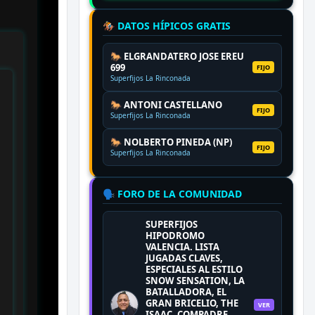
🏇 DATOS HÍPICOS GRATIS
🐎 ELGRANDATERO JOSE EREU
699
FIJO
Superfijos La Rinconada
🐎 ANTONI CASTELLANO
FIJO
Superfijos La Rinconada
🐎 NOLBERTO PINEDA (NP)
FIJO
Superfijos La Rinconada
🗣️ FORO DE LA COMUNIDAD
SUPERFIJOS
HIPODROMO
VALENCIA. LISTA
JUGADAS CLAVES,
ESPECIALES AL ESTILO
SNOW SENSATION, LA
BATALLADORA, EL
GRAN BRICELIO, THE
VER
ISAAC, COMPADRE