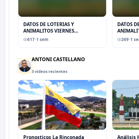
DATOS DE LOTERIAS Y
DATOS DE
ANIMALITOS VIERNES
ANIMALI
31/07/2026
29/07/2
617
•
1 sem
269
•
1 s
EREU
ANTONI CASTELLANO
3 videos recientes
Pronosticos La Rinconada
Análisis