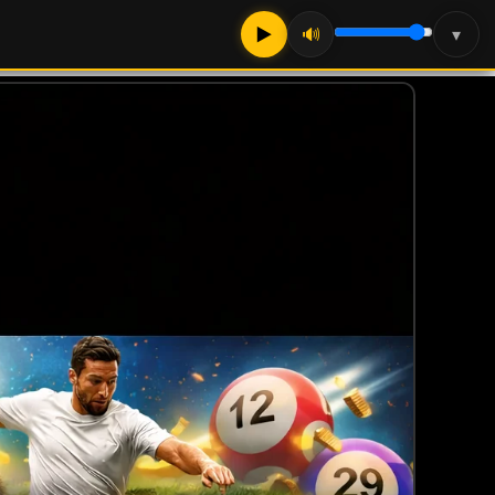
▶
🔊
▾