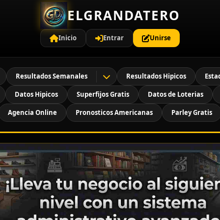
ELGRANDATERO
Inicio
Entrar
Unirse
Resultados Semanales
Resultados Hipicos
Esta
Datos Hipicos
Superfijos Gratis
Datos de Loterias
Agencia Online
Pronosticos Americanas
Parley Gratis