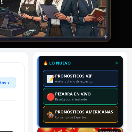
🔥 LO NUEVO
PRONÓSTICOS VIP
📝
Análisis diario de expertos
dos
PIZARRA EN VIVO
🔴
Resultados al instante
PRONÓSTICOS AMERICANAS
🏇
Consenso de Expertos