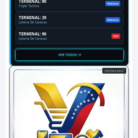
TERMINAL: 80
REGALO
Triple Tachira
TERMINAL: 29
REGALO
Loteria De Caracas
TERMINAL: 96
VIP
Loteria De Caracas
VER TODOS
DESTACADO