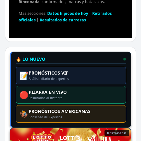
Rinconada
, confirmados, marcas y batacazos.
Más secciones:
Datos hípicos de hoy
|
Retirados
oficiales
|
Resultados de carreras
🔥 LO NUEVO
PRONÓSTICOS VIP
📝
Análisis diario de expertos
PIZARRA EN VIVO
🔴
Resultados al instante
PRONÓSTICOS AMERICANAS
🏇
Consenso de Expertos
DESTACADO