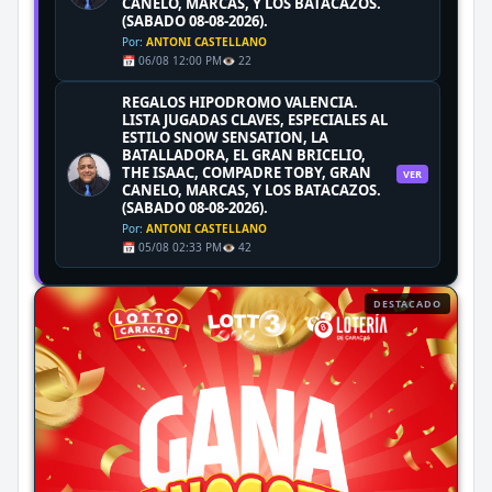
CANELO, MARCAS, Y LOS BATACAZOS.
(SABADO 08-08-2026).
Por:
ANTONI CASTELLANO
📅 06/08 12:00 PM
👁️ 22
REGALOS HIPODROMO VALENCIA.
LISTA JUGADAS CLAVES, ESPECIALES AL
ESTILO SNOW SENSATION, LA
BATALLADORA, EL GRAN BRICELIO,
THE ISAAC, COMPADRE TOBY, GRAN
VER
CANELO, MARCAS, Y LOS BATACAZOS.
(SABADO 08-08-2026).
Por:
ANTONI CASTELLANO
📅 05/08 02:33 PM
👁️ 42
DESTACADO