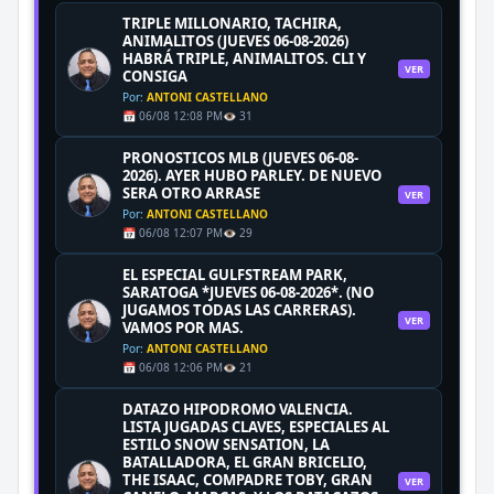
TRIPLE MILLONARIO, TACHIRA,
ANIMALITOS (JUEVES 06-08-2026)
HABRÁ TRIPLE, ANIMALITOS. CLI Y
VER
CONSIGA
Por:
ANTONI CASTELLANO
📅 06/08 12:08 PM
👁️ 31
PRONOSTICOS MLB (JUEVES 06-08-
2026). AYER HUBO PARLEY. DE NUEVO
SERA OTRO ARRASE
VER
Por:
ANTONI CASTELLANO
📅 06/08 12:07 PM
👁️ 29
EL ESPECIAL GULFSTREAM PARK,
SARATOGA *JUEVES 06-08-2026*. (NO
JUGAMOS TODAS LAS CARRERAS).
VER
VAMOS POR MAS.
Por:
ANTONI CASTELLANO
📅 06/08 12:06 PM
👁️ 21
DATAZO HIPODROMO VALENCIA.
LISTA JUGADAS CLAVES, ESPECIALES AL
ESTILO SNOW SENSATION, LA
BATALLADORA, EL GRAN BRICELIO,
THE ISAAC, COMPADRE TOBY, GRAN
VER