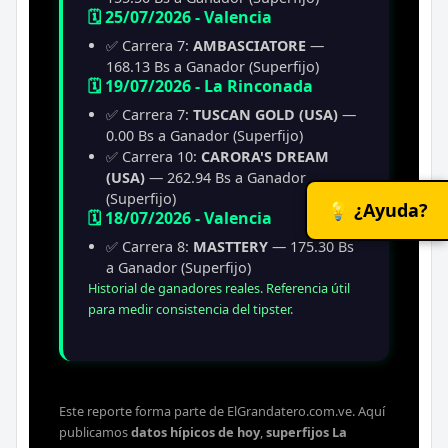
🗓️ 25/07/2026 - Valencia
✅ Carrera 7:
AMBASCIATORE
—
168.13 Bs a Ganador (Superfijo)
🗓️ 19/07/2026 - La Rinconada
✅ Carrera 7:
TUSCAN GOLD (USA)
—
0.00 Bs a Ganador (Superfijo)
✅ Carrera 10:
CARORA'S DREAM
(USA)
— 262.94 Bs a Ganador
(Superfijo)
💡 ¿Ayuda?
🗓️ 18/07/2026 - Valencia
✅ Carrera 8:
MASTTERY
— 175.30 Bs
a Ganador (Superfijo)
Historial de ganadores reales. Referencia útil
para medir consistencia del tipster.
Este reporte forma parte de ElGrandatero.com.ve. Aquí
publicamos
datos hípicos de hoy
,
superfijos La