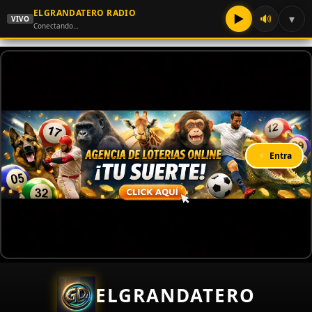
ELGRANDATERO RADIO
▶
🔊
▾
VIVO
Conectando…
⚡ Entra
ELGRANDATERO