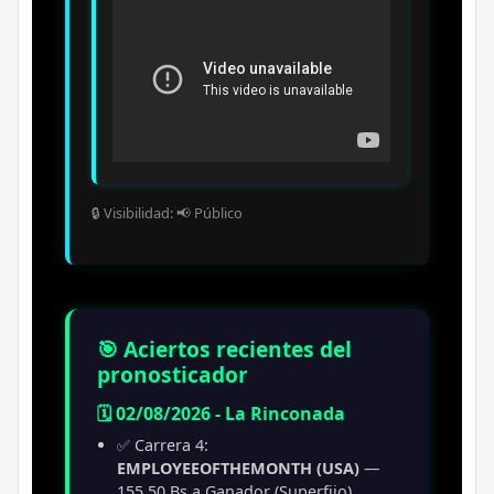
🔒 Visibilidad: 📢 Público
🎯 Aciertos recientes del
pronosticador
🗓️ 02/08/2026 - La Rinconada
✅ Carrera 4:
EMPLOYEEOFTHEMONTH (USA)
—
155.50 Bs a Ganador (Superfijo)