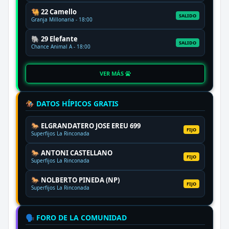
🐫 22 Camello
SALIDO
Granja Millonaria - 18:00
🐘 29 Elefante
SALIDO
Chance Animal A - 18:00
VER MÁS
🏇 DATOS HÍPICOS GRATIS
🐎 ELGRANDATERO JOSE EREU 699
FIJO
Superfijos La Rinconada
🐎 ANTONI CASTELLANO
FIJO
Superfijos La Rinconada
🐎 NOLBERTO PINEDA (NP)
FIJO
Superfijos La Rinconada
🗣️ FORO DE LA COMUNIDAD