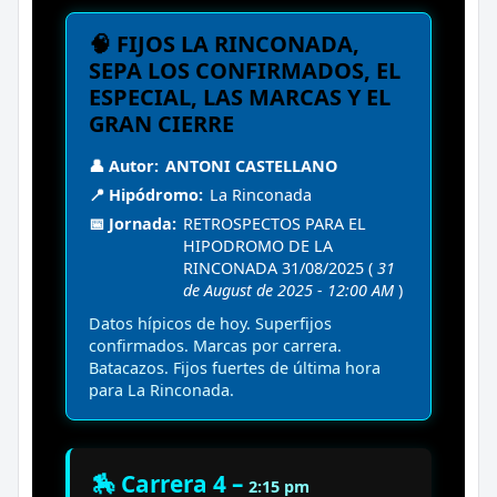
🧠 FIJOS LA RINCONADA,
SEPA LOS CONFIRMADOS, EL
ESPECIAL, LAS MARCAS Y EL
GRAN CIERRE
👤 Autor:
ANTONI CASTELLANO
📍 Hipódromo:
La Rinconada
📅 Jornada:
RETROSPECTOS PARA EL
HIPODROMO DE LA
RINCONADA 31/08/2025 (
31
de August de 2025 - 12:00 AM
)
Datos hípicos de hoy. Superfijos
confirmados. Marcas por carrera.
Batacazos. Fijos fuertes de última hora
para La Rinconada.
🏇 Carrera 4 –
2:15 pm