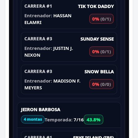
CARRERA #1
TIK TOK DADDY
Entrenador:
HASSAN
0%
(0/1)
ELAMRI
CARRERA #3
SUNDAY SENSE
Entrenador:
JUSTIN J.
0%
(0/1)
NIXON
CARRERA #3
SNOW BELLA
Entrenador:
MADISON F.
0%
(0/0)
MEYERS
JEIRON BARBOSA
Temporada:
7/16
43.8%
4 montas
CARRERA #1
FRYE ISLAND (IRE)