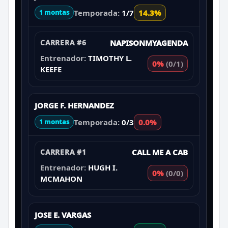
Temporada:
1/7
14.3%
1 montas
CARRERA #6
NAPISONMYAGENDA
Entrenador:
TIMOTHY L.
0%
(0/1)
KEEFE
JORGE F. HERNANDEZ
Temporada:
0/3
0.0%
1 montas
CARRERA #1
CALL ME A CAB
Entrenador:
HUGH I.
0%
(0/0)
MCMAHON
JOSE E. VARGAS