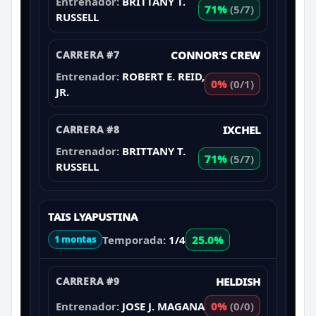
Entrenador:
BRITTANY T.
71%
(5/7)
RUSSELL
CARRERA #7
CONNOR'S CREW
Entrenador:
ROBERT E. REID,
0%
(0/1)
JR.
CARRERA #8
IXCHEL
Entrenador:
BRITTANY T.
71%
(5/7)
RUSSELL
TAIS LYAPUSTINA
Temporada:
1/4
25.0%
1 montas
CARRERA #9
HELDISH
Entrenador:
JOSE J. MAGANA
0%
(0/0)