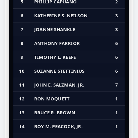
5
PHILLIP CAPUANO
2
6
KATHERINE S. NEILSON
3
7
JOANNE SHANKLE
3
8
ANTHONY FARRIOR
6
9
TIMOTHY L. KEEFE
6
10
SUZANNE STETTINIUS
6
11
JOHN E. SALZMAN, JR.
7
12
RON MOQUETT
1
13
BRUCE R. BROWN
1
14
ROY M. PEACOCK, JR.
1