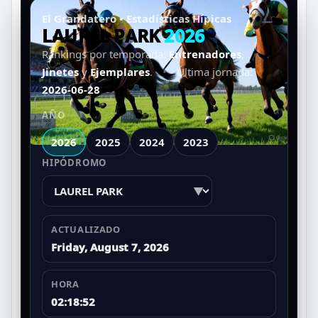
El Grandatero • Estadísticas Hípicas
LAUREL PARK
2026
Rankings por temporada:
Entrenadores
,
Jinetes
y
Ejemplares
.
•
Última jornada:
2026-06-28
AÑO
2026
2025
2024
2023
HIPÓDROMO
▼
ACTUALIZADO
Friday, August 7, 2026
HORA
02:18:52