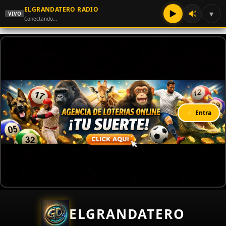
ELGRANDATERO RADIO
▶
🔊
▾
VIVO
Conectando…
⚡ Entra
ELGRANDATERO