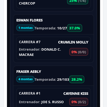
25%
(1/4)
CHIRCOP
ESWAN FLORES
Temporada:
10/27
37.0%
1 montas
CARRERA #7
CRUMLIN MOLLY
Entrenador:
DONALD C.
0%
(0/0)
MACRAE
FRASER AEBLY
Temporada:
29/103
28.2%
4 montas
CARRERA #1
CAYENNE KISS
Entrenador:
JOE S. RUSSO
0%
(0/2)