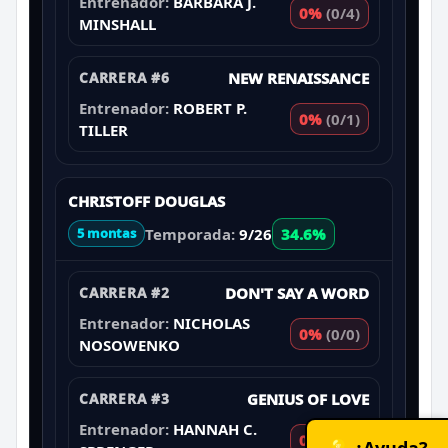
Entrenador:
BARBARA J.
0%
(0/4)
MINSHALL
CARRERA #6
NEW RENAISSANCE
Entrenador:
ROBERT P.
0%
(0/1)
TILLER
CHRISTOFF DOUGLAS
Temporada:
9/26
34.6%
5 montas
CARRERA #2
DON'T SAY A WORD
Entrenador:
NICHOLAS
0%
(0/0)
NOSOWENKO
CARRERA #3
GENIUS OF LOVE
Entrenador:
HANNAH C.
0%
(0/1)
💡 ¿Ayuda?