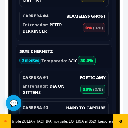
MATTINE
CARRERA #4
BLAMELESS GHOST
Entrenador:
PETER
0%
(0/0)
BERRINGER
SKYE CHERNETZ
Temporada:
3/10
30.0%
3 montas
CARRERA #1
POETIC AMY
Entrenador:
DEVON
33%
(2/6)
GITTENS
💬
CARRERA #3
HARD TO CAPTURE
Entrenador:
DEVON
33%
(2/6)
HIRA hoy sale: LOTERIA al 8621 luego envía ya: ANIMAL al 8621 jugada fij
GITTENS