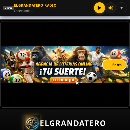
ELGRANDATERO RADIO
▶
🔊
▾
VIVO
Conectando…
⚡ Entra
ELGRANDATERO