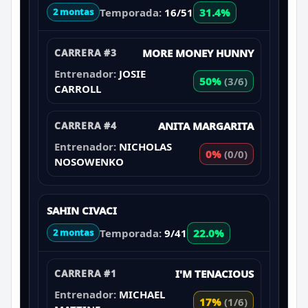
Temporada:
16/51
31.4%
2 montas
CARRERA #3
MORE MONEY HUNNY
Entrenador:
JOSIE
50%
(3/6)
CARROLL
CARRERA #4
ANITA MARGARITA
Entrenador:
NICHOLAS
0%
(0/0)
NOSOWENKO
SAHIN CIVACI
Temporada:
9/41
22.0%
2 montas
CARRERA #1
I'M TENACIOUS
Entrenador:
MICHAEL
17%
(1/6)