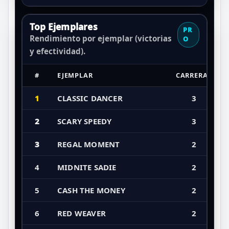
Top Ejemplares
PR
Rendimiento por ejemplar (victorias
O
y efectividad).
#
EJEMPLAR
CARRERAS
1
CLASSIC DANCER
3
2
SCARY SPEEDY
3
3
REGAL MOMENT
2
4
MIDNITE SADIE
2
5
CASH THE MONEY
2
6
RED WEAVER
2