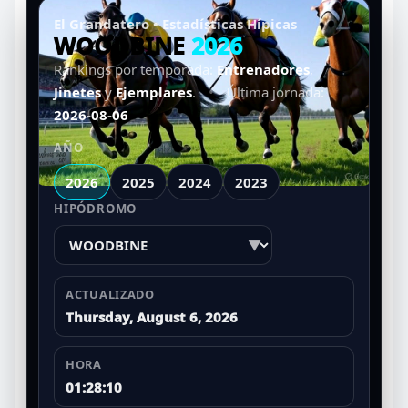
El Grandatero • Estadísticas Hípicas
WOODBINE
2026
Rankings por temporada:
Entrenadores
,
Jinetes
y
Ejemplares
.
•
Última jornada:
2026-08-06
AÑO
2026
2025
2024
2023
HIPÓDROMO
▼
ACTUALIZADO
Thursday, August 6, 2026
HORA
01:28:10