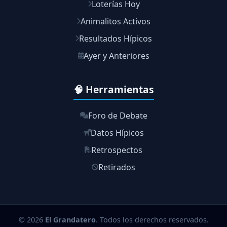
Loterías Hoy
Animalitos Activos
Resultados Hípicos
Ayer y Anteriores
🧠 Herramientas
Foro de Debate
Datos Hípicos
Retrospectos
Retirados
© 2026
El Grandatero
. Todos los derechos reservados.