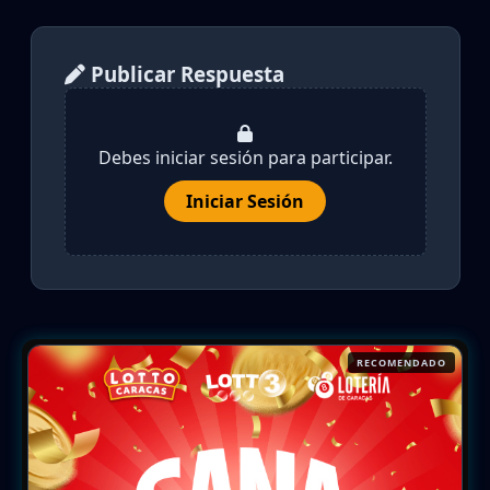
Publicar Respuesta
Debes iniciar sesión para participar.
Iniciar Sesión
RECOMENDADO