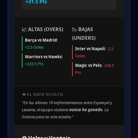
+31.5 Pts
📈 ALTAS (OVERS)
📉 BAJAS
(UNDERS)
Barça vs Madrid:
+2.5 Goles
Inter vs Napoli:
-2.5
Goles
Warriors vs Hawks:
+233.5 Pts
Magic vs Pels:
-234.5
Pts
👁️ EL DATO OCULTO
"En los últimos 10 enfrentamientos entre Espanyol y
Levante, el equipo visitante
nunca ha ganado
. La
historia pesa en este estadio."