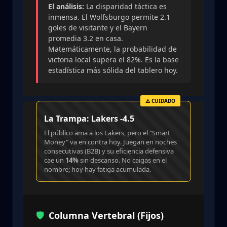
El análisis:
La disparidad táctica es
inmensa. El Wolfsburgo permite 2.1
goles de visitante y el Bayern
promedia 3.2 en casa.
Matemáticamente, la probabilidad de
victoria local supera el 82%. Es la base
estadística más sólida del tablero hoy.
⚠️ CUIDADO
La Trampa: Lakers -4.5
El público ama a los Lakers, pero el "Smart
Money" va en contra hoy. Juegan en noches
consecutivas (B2B) y su eficiencia defensiva
cae un
14%
sin descanso. No caigas en el
nombre; hoy hay fatiga acumulada.
🛡️
Columna Vertebral (Fijos)