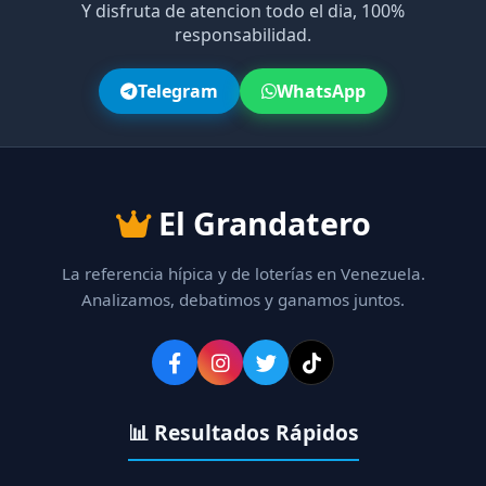
Y disfruta de atencion todo el dia, 100%
responsabilidad.
Telegram
WhatsApp
El Grandatero
La referencia hípica y de loterías en Venezuela.
Analizamos, debatimos y ganamos juntos.
📊 Resultados Rápidos