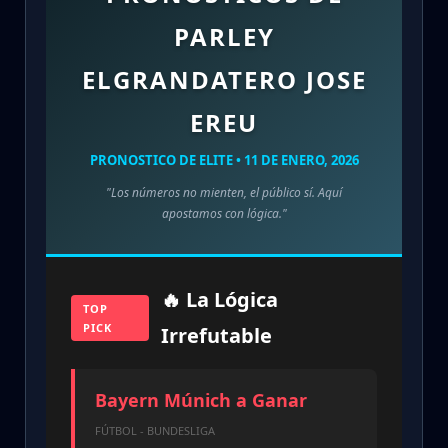
PARLEY
ELGRANDATERO JOSE
EREU
PRONOSTICO DE ELITE • 11 DE ENERO, 2026
"Los números no mienten, el público sí. Aquí
apostamos con lógica."
🔥 La Lógica
TOP
PICK
Irrefutable
Bayern Múnich a Ganar
FÚTBOL - BUNDESLIGA