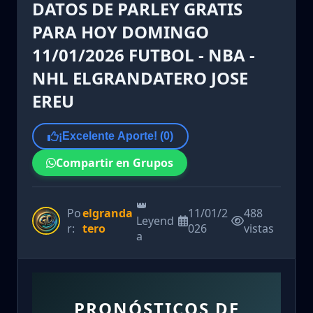
DATOS DE PARLEY GRATIS
PARA HOY DOMINGO
11/01/2026 FUTBOL - NBA -
NHL ELGRANDATERO JOSE
EREU
¡Excelente Aporte! (
0
)
Compartir en Grupos
👑
Po
elgranda
11/01/2
488
Leyend
r:
tero
026
vistas
a
PRONÓSTICOS DE