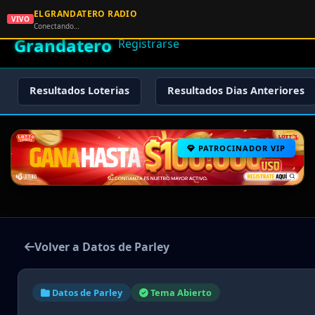
ELGRANDATERO RADIO
🌟 El
VIVO
🏠 Inicio
🔑 Iniciar Sesión
📝
Conectando…
Grandatero
Registrarse
Resultados Loterias
Resultados Dias Anteriores
PATROCINADOR VIP
Volver a Datos de Parley
Datos de Parley
Tema Abierto