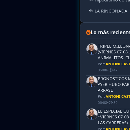
📂 LA RINCONADA
Lo más recient
TRIPLE MILLON
(VIERNES 07-08-
ANIMALITOS. CL
Por:
ANTONI CAS
06/08
•
47
PRONOSTICOS ML
AYER HUBO PAR
ARRASE
Por:
ANTONI CAS
06/08
•
39
EL ESPECIAL G
*VIERNES 07-08
LAS CARRERAS)
Por:
ANTONI CAS