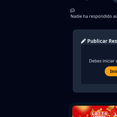
Nadie ha respondido aún
Publicar Re
Debes iniciar 
Ini