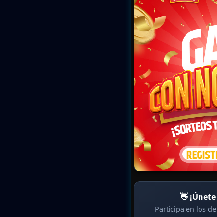
👋 ¡Únete
Participa en los d