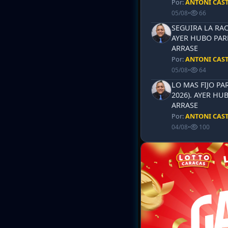
Por:
ANTONI CAS
05/08
•
66
SEGUIRA LA RAC
AYER HUBO PAR
ARRASE
Por:
ANTONI CAS
05/08
•
64
LO MAS FIJO PA
2026). AYER HU
ARRASE
Por:
ANTONI CAS
04/08
•
100