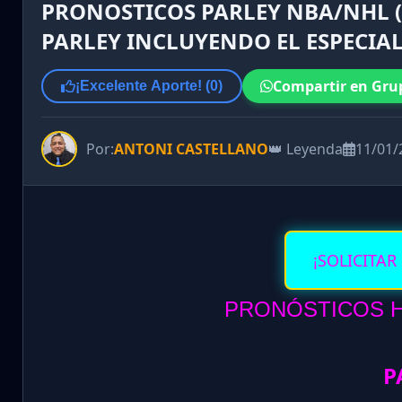
PRONOSTICOS PARLEY NBA/NHL (L
PARLEY INCLUYENDO EL ESPECIAL
Compartir en Gru
¡Excelente Aporte! (
0
)
Por:
ANTONI CASTELLANO
👑 Leyenda
11/01/
¡SOLICITAR
PRONÓSTICOS HO
P