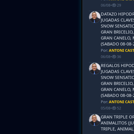
06/08
•
29
DATAZO HIPODR
JUGADAS CLAVES
SNOW SENSATIO
GRAN BRICELIO,
GRAN CANELO, 
(SABADO 08-08-2
Por:
ANTONI CAS
06/08
•
36
REGALOS HIPOD
JUGADAS CLAVES
SNOW SENSATIO
GRAN BRICELIO,
GRAN CANELO, 
(SABADO 08-08-2
Por:
ANTONI CAS
05/08
•
52
GRAN TRIPLE OR
ANIMALITOS (JU
TRIPLE, ANIMAL