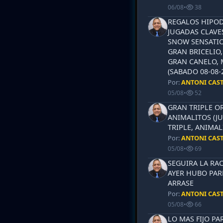
06/08
•
38
REGALOS HIPOD
JUGADAS CLAVES
SNOW SENSATIO
GRAN BRICELIO,
GRAN CANELO, 
(SABADO 08-08-2
Por:
ANTONI CAS
05/08
•
52
GRAN TRIPLE OR
ANIMALITOS (JU
TRIPLE, ANIMAL
Por:
ANTONI CAS
05/08
•
69
SEGUIRA LA RAC
AYER HUBO PAR
ARRASE
Por:
ANTONI CAS
05/08
•
66
LO MAS FIJO PA