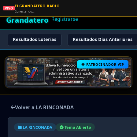
ELGRANDATERO RADIO
🌟 El
VIVO
🏠 Inicio
🔑 Iniciar Sesión
📝
Conectando…
Grandatero
Registrarse
Resultados Loterias
Resultados Dias Anteriores
PATROCINADOR VIP
Volver a LA RINCONADA
LA RINCONADA
Tema Abierto