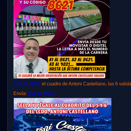
5y6 al 8621
el cuadro de Antoni Castellano, las 6 valid
5y6 al 8621
Envía: