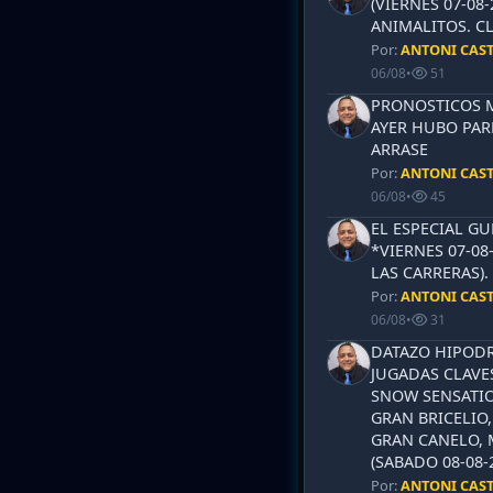
(VIERNES 07-08-
ANIMALITOS. CL
Por:
ANTONI CAS
06/08
•
51
PRONOSTICOS ML
AYER HUBO PAR
ARRASE
Por:
ANTONI CAS
06/08
•
45
EL ESPECIAL G
*VIERNES 07-08
LAS CARRERAS)
Por:
ANTONI CAS
06/08
•
31
DATAZO HIPODR
JUGADAS CLAVES
SNOW SENSATIO
GRAN BRICELIO,
GRAN CANELO, 
(SABADO 08-08-2
Por:
ANTONI CAS