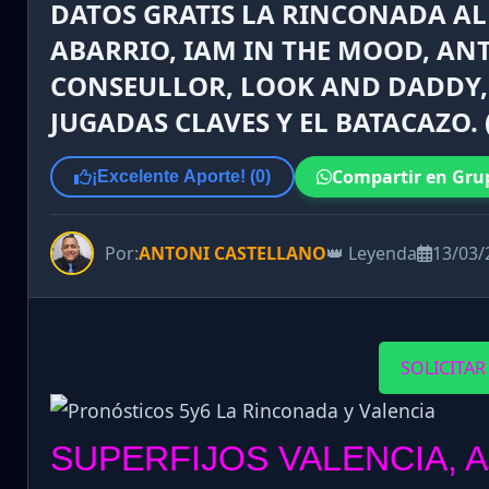
DATOS GRATIS LA RINCONADA AL
ABARRIO, IAM IN THE MOOD, ANT
CONSEULLOR, LOOK AND DADDY, G
JUGADAS CLAVES Y EL BATACAZO. 
Compartir en Gru
¡Excelente Aporte! (
0
)
Por:
ANTONI CASTELLANO
👑 Leyenda
13/03/
SOLICITAR
SUPERFIJOS VALENCIA, 