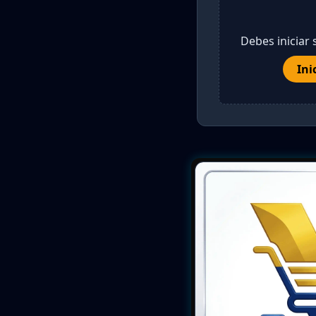
Debes iniciar 
Ini