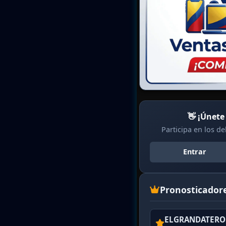
👋 ¡Únete
Participa en los d
Entrar
Pronosticador
ELGRANDATERO 