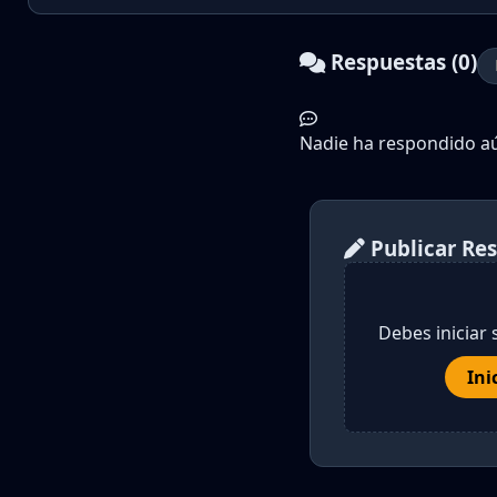
Respuestas (0)
Nadie ha respondido aún
Publicar Re
Debes iniciar 
Ini