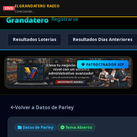
ELGRANDATERO RADIO
🌟 El
VIVO
🏠 Inicio
🔑 Iniciar Sesión
📝
Conectando…
Grandatero
Registrarse
Resultados Loterias
Resultados Dias Anteriores
PATROCINADOR VIP
Volver a Datos de Parley
Datos de Parley
Tema Abierto