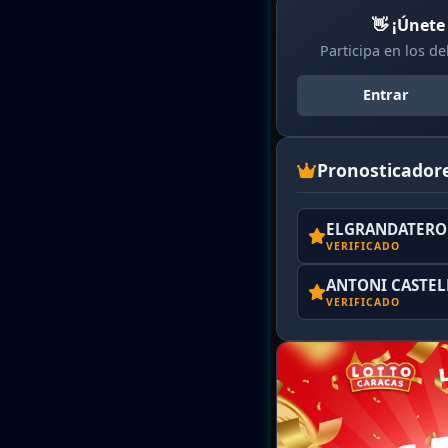
👋 ¡Únete
Participa en los d
Entrar
Pronosticador
ELGRANDATERO 
VERIFICADO
ANTONI CASTE
VERIFICADO