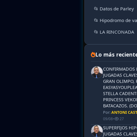
📂 Datos de Parley
📂 Hipodromo de va
📂 LA RINCONADA
Lo más recient
CONFIRMADOS L
JUGADAS CLAVES
GRAN OLIMPO, 
EASYASYOUPLEA
STELLA CADENT
PRINCESS VEKO
BATACAZOS. (DO
Por:
ANTONI CAS
09/08
•
27
SUPERFIJOS HI
JUGADAS CLAVES