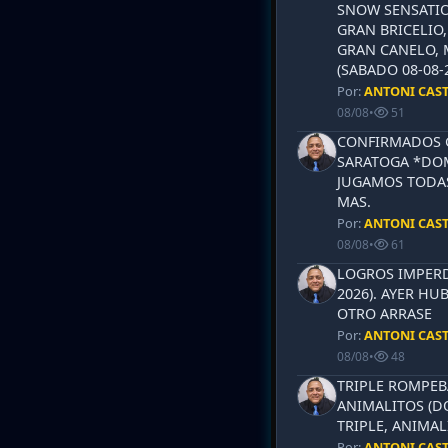
SNOW SENSATIO
GRAN BRICELIO,
GRAN CANELO, 
(SABADO 08-08-2
Por:
ANTONI CAS
08/08
•
51
CONFIRMADOS 
SARATOGA *DOM
JUGAMOS TODAS
MAS.
Por:
ANTONI CAS
08/08
•
61
LOGROS IMPERD
2026). AYER HU
OTRO ARRASE
Por:
ANTONI CAS
08/08
•
48
TRIPLE ROMPEB
ANIMALITOS (D
TRIPLE, ANIMAL
Por:
ANTONI CAS