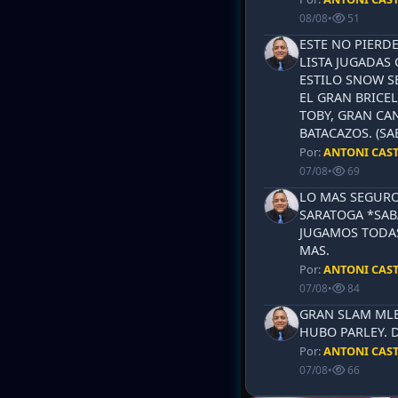
08/08
•
51
ESTE NO PIERD
LISTA JUGADAS 
ESTILO SNOW S
EL GRAN BRICEL
TOBY, GRAN CAN
BATACAZOS. (SA
Por:
ANTONI CAS
07/08
•
69
LO MAS SEGURO
SARATOGA *SABA
JUGAMOS TODAS
MAS.
Por:
ANTONI CAS
07/08
•
84
GRAN SLAM MLB 
HUBO PARLEY. 
Por:
ANTONI CAS
07/08
•
66