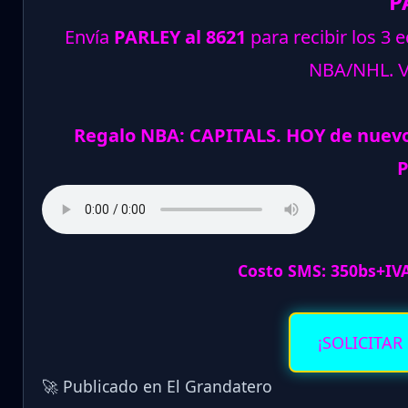
P
Envía
PARLEY al 8621
para recibir los 3 
NBA/NHL.
Regalo NBA: CAPITALS. HOY de nuev
P
Costo SMS: 350bs+IV
¡SOLICITAR
🚀 Publicado en El Grandatero