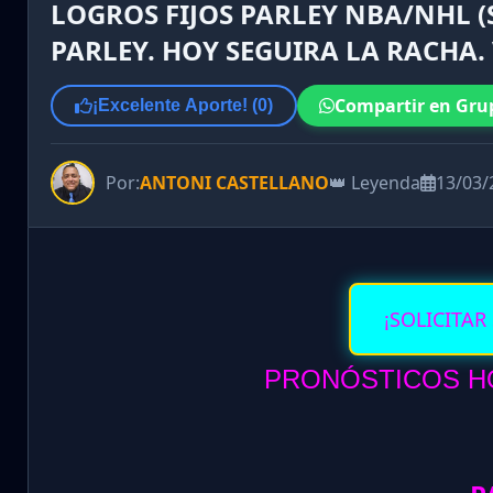
LOGROS FIJOS PARLEY NBA/NHL (
PARLEY. HOY SEGUIRA LA RACHA
Compartir en Gru
¡Excelente Aporte! (
0
)
Por:
ANTONI CASTELLANO
👑 Leyenda
13/03/
¡SOLICITAR
PRONÓSTICOS HO