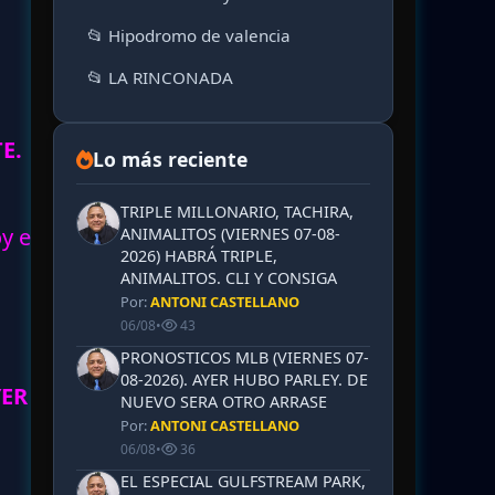
📂 Hipodromo de valencia
📂 LA RINCONADA
E.
Lo más reciente
TRIPLE MILLONARIO, TACHIRA,
oy en
ANIMALITOS (VIERNES 07-08-
2026) HABRÁ TRIPLE,
ANIMALITOS. CLI Y CONSIGA
Por:
ANTONI CASTELLANO
06/08
•
43
PRONOSTICOS MLB (VIERNES 07-
08-2026). AYER HUBO PARLEY. DE
YER
NUEVO SERA OTRO ARRASE
Por:
ANTONI CASTELLANO
06/08
•
36
EL ESPECIAL GULFSTREAM PARK,