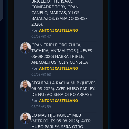
BRICELIO, THE ISAAC,
COMPADRE TOBY, GRAN
CANELO, MARCAS, Y LOS
BATACAZOS. (SABADO 08-08-
2026).
Por:
ANTONI CASTELLANO
05/08
•
47
GRAN TRIPLE ORO ZULIA,
TACHIRA, ANIMALITOS (JUEVES
06-08-2026) HABRÁ TRIPLE,
ANIMALITOS. CLI Y CONSIGA
Por:
ANTONI CASTELLANO
05/08
•
63
SEGUIRA LA RACHA MLB (JUEVES
06-08-2026). AYER HUBO PARLEY.
DE NUEVO SERA OTRO ARRASE
Por:
ANTONI CASTELLANO
05/08
•
59
LO MAS FIJO PARLEY MLB
(MIERCOLES 05-08-2026). AYER
HUBO PARLEY. SERA OTRO