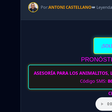
Por:
ANTONI CASTELLANO
👑 Leyend
¡SOL
PRONÓSTI
ASESORÍA PARA LOS ANIMALITOS, 
Código SMS:
8
C