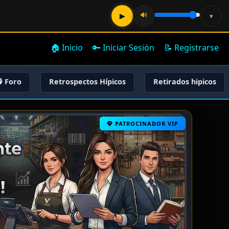
🔊
▶
▾
🏠 Inicio
🔑 Iniciar Sesión
📝 Registrarse
 Foro
Retrospectos Hípicos
Retirados hipicos
PATROCINADOR VIP