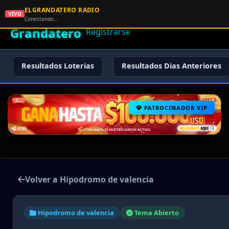
ELGRANDATERO RADIO
🌟 El
VIVO
🏠 Inicio
🔑 Iniciar Sesión
📝
Conectando…
Grandatero
Registrarse
Resultados Loterias
Resultados Dias Anteriores
PATROCINADOR VIP
Volver a Hipodromo de valencia
Hipodromo de valencia
Tema Abierto