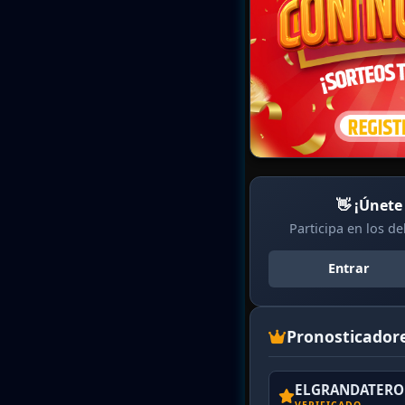
👋 ¡Únete
Participa en los d
Entrar
Pronosticador
ELGRANDATERO 