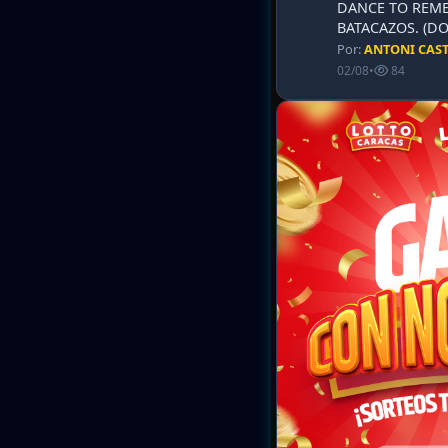
DANCE TO REME
BATACAZOS. (DO
Por:
ANTONI CAS
02/08
•
84