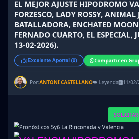
EL MEJOR AJUSTE HIPODROMO VAL
FORZESCO, LADY ROSSY, ANIMAL 
BATALLADORA, ENCHATED MOON, 
FERNADO CUARTO, EL ESPECIAL, J
13-02-2026).
Compartir en Gru
¡Excelente Aporte! (
0
)
Por:
ANTONI CASTELLANO
👑 Leyenda
11/02/
SOLICITAR