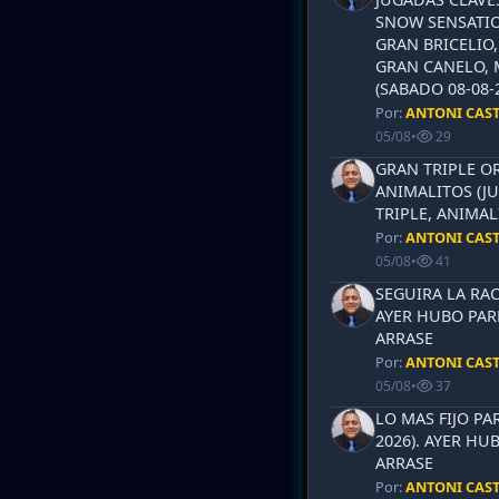
SNOW SENSATIO
GRAN BRICELIO,
GRAN CANELO, 
(SABADO 08-08-2
Por:
ANTONI CAS
05/08
•
29
GRAN TRIPLE OR
ANIMALITOS (JU
TRIPLE, ANIMAL
Por:
ANTONI CAS
05/08
•
41
SEGUIRA LA RAC
AYER HUBO PAR
ARRASE
Por:
ANTONI CAS
05/08
•
37
LO MAS FIJO PA
2026). AYER HU
ARRASE
Por:
ANTONI CAS