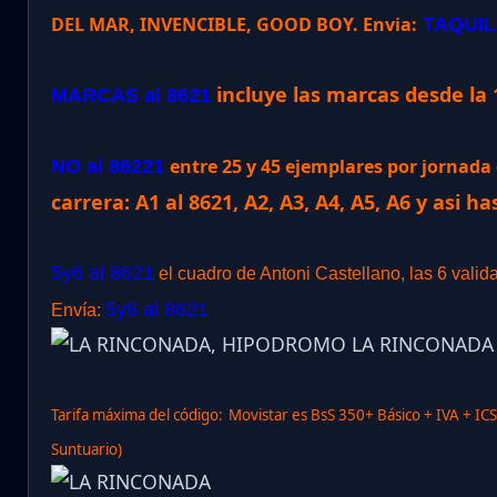
DEL MAR, INVENCIBLE, GOOD BOY. Envia:
TAQUIL
incluye las marcas desde la 
MARCAS al 8621
entre 25 y 45 ejemplares por jornad
NO al 86221
carrera: A1 al 8621, A2, A3, A4, A5, A6 y asi ha
5y6 al 8621
el cuadro de Antoni Castellano, las 6 valid
5y6 al 8621
Envía:
Tarifa máxima del código:
Movistar es BsS 350+ Básico + IVA + IC
Suntuario)