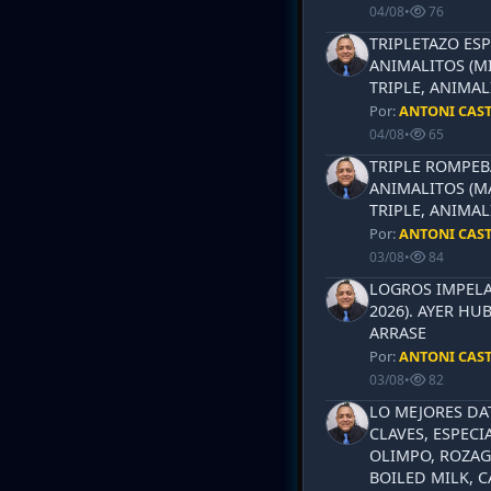
04/08
•
76
TRIPLETAZO ESP
ANIMALITOS (MI
TRIPLE, ANIMAL
Por:
ANTONI CAS
04/08
•
65
TRIPLE ROMPEB
ANIMALITOS (MA
TRIPLE, ANIMAL
Por:
ANTONI CAS
03/08
•
84
LOGROS IMPELA
2026). AYER HU
ARRASE
Por:
ANTONI CAS
03/08
•
82
LO MEJORES DA
CLAVES, ESPECI
OLIMPO, ROZAG
BOILED MILK, 