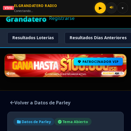
ELGRANDATERO RADIO
🌟 El
🔊
▶
▾
VIVO
🏠 Inicio
🔑 Iniciar Sesión
📝
Conectando…
Grandatero
Registrarse
Resultados Loterias
Resultados Dias Anteriores
PATROCINADOR VIP
Volver a Datos de Parley
Datos de Parley
Tema Abierto