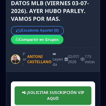
DATOS MLB (VIERNES 03-07-
2026). AYER HUBO PARLEY.
VAMOS POR MAS.
¡Excelente Aporte! (
0
)
Compartir en Grupos
P
👑
ANTONI
02/07/
173
or
Leyen
CASTELLANO
2026
vistas
:
da
📲 ¡SOLICITAR SUSCRIPCIÓN VIP
AQUÍ!