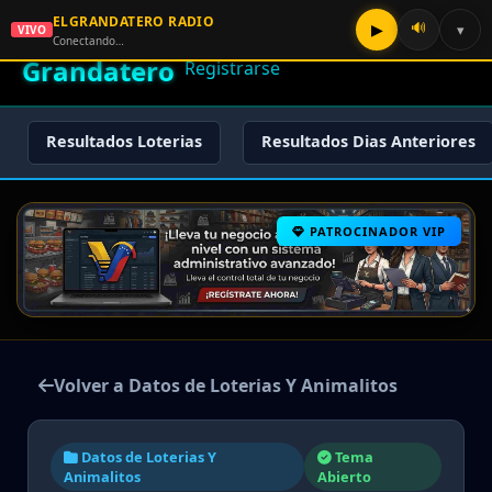
ELGRANDATERO RADIO
🌟 El
🔊
▶
▾
VIVO
🏠 Inicio
🔑 Iniciar Sesión
📝
Conectando…
Grandatero
Registrarse
Resultados Loterias
Resultados Dias Anteriores
PATROCINADOR VIP
Volver a Datos de Loterias Y Animalitos
Datos de Loterias Y
Tema
Animalitos
Abierto