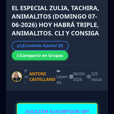
EL ESPECIAL ZULIA, TACHIRA,
ANIMALITOS (DOMINGO 07-
06-2026) HOY HABRÁ TRIPLE,
ANIMALITOS. CLI Y CONSIGA
¡Excelente Aporte! (
0
)
Compartir en Grupos
P
👑
ANTONI
06/06/
225
or
Leyen
CASTELLANO
2026
vistas
:
da
¡SOLICITAR SUSCRIPCION VIP!